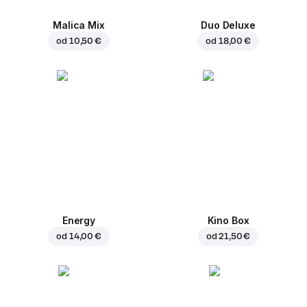
Malica Mix
Duo Deluxe
od
10,50 €
od
18,00 €
Energy
Kino Box
od
14,00 €
od
21,50 €