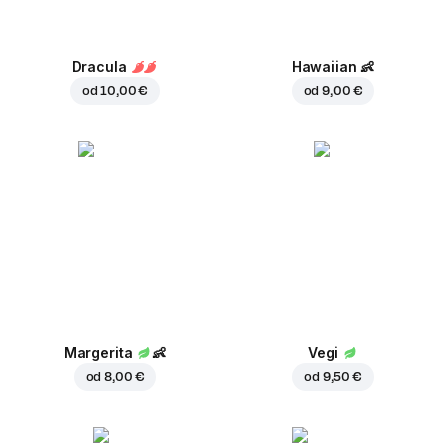
Dracula
Hawaiian
👶
od
10,00 €
od
9,00 €
Margerita
👶
Vegi
od
8,00 €
od
9,50 €