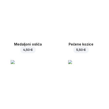
Medaljoni osliča
Pečene kozice
4,50 €
5,50 €