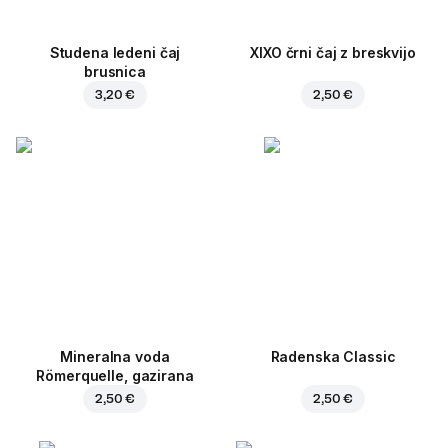
Studena ledeni čaj
XIXO črni čaj z breskvijo
brusnica
3,20 €
2,50 €
Mineralna voda
Radenska Classic
Römerquelle, gazirana
2,50 €
2,50 €