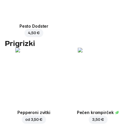
Pesto Dodster
4,50 €
Prigrizki
Pepperoni zvitki
Pečen krompirček
od
3,50 €
3,50 €