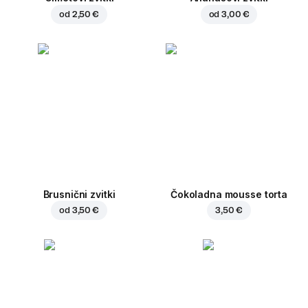
od
2,50 €
od
3,00 €
Brusnični zvitki
Čokoladna mousse torta
od
3,50 €
3,50 €