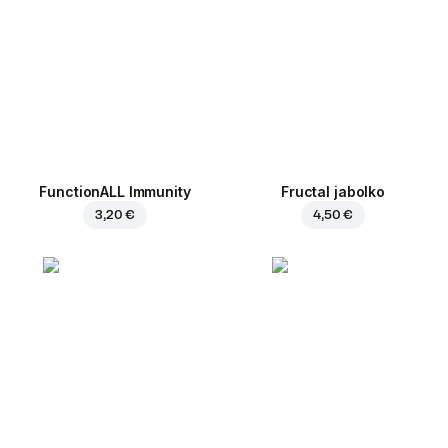
FunctionALL Immunity
Fructal jabolko
3,20 €
4,50 €