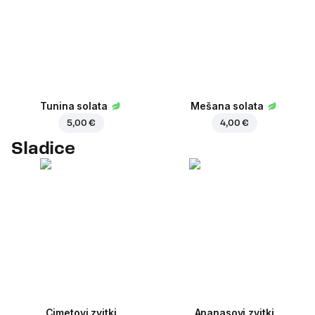
Tunina solata
Mešana solata
5,00 €
4,00 €
Sladice
Cimetovi zvitki
Ananasovi zvitki