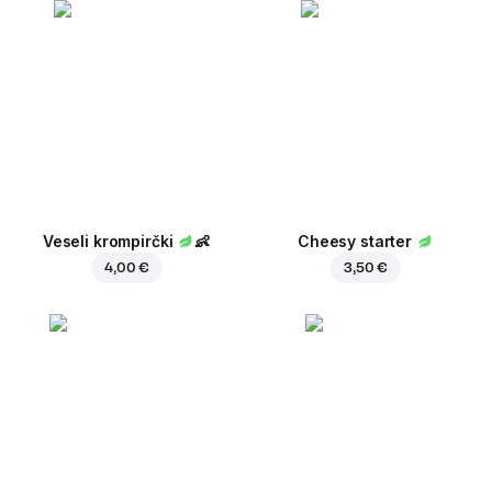
Veseli krompirčki
👶
Cheesy starter
4,00 €
3,50 €