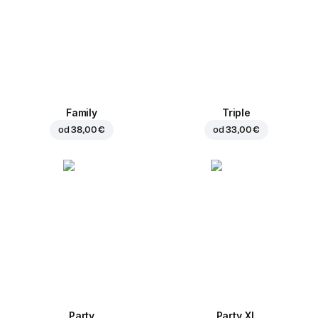
Family
Triple
od
38,00 €
od
33,00 €
Party
Party XL