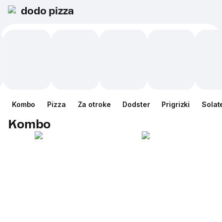
dodo pizza
Kombo
Pizza
Za otroke
Dodster
Prigrizki
Solat
Kombo