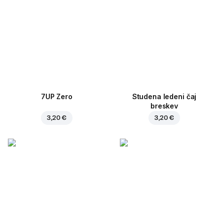
7UP Zero
Studena ledeni čaj
breskev
3,20 €
3,20 €