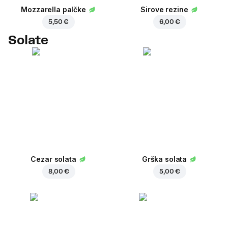
Mozzarella palčke
Sirove rezine
5,50 €
6,00 €
Solate
Cezar solata
Grška solata
8,00 €
5,00 €