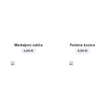
Medaljoni osliča
Pečene kozice
4,50 €
5,50 €