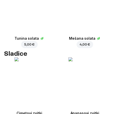
Tunina solata
Mešana solata
5,00 €
4,00 €
Sladice
Cimetovi zvitki
Ananasovi zvitki