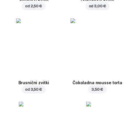
od
2,50 €
od
3,00 €
Brusnični zvitki
Čokoladna mousse torta
od
3,50 €
3,50 €