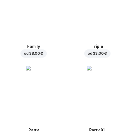
Family
Triple
od
38,00 €
od
33,00 €
Party
Party XL