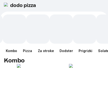
dodo pizza
Kombo
Pizza
Za otroke
Dodster
Prigrizki
Solat
Kombo