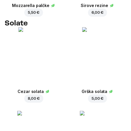
Mozzarella palčke
Sirove rezine
5,50 €
6,00 €
Solate
Cezar solata
Grška solata
8,00 €
5,00 €