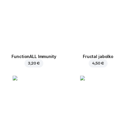
FunctionALL Immunity
Fructal jabolko
3,20 €
4,50 €