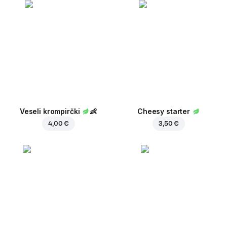
Veseli krompirčki
👶
Cheesy starter
4,00 €
3,50 €