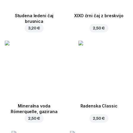
Studena ledeni čaj
XIXO črni čaj z breskvijo
brusnica
3,20 €
2,50 €
Mineralna voda
Radenska Classic
Römerquelle, gazirana
2,50 €
2,50 €