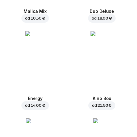
Malica Mix
Duo Deluxe
od
10,50 €
od
18,00 €
Energy
Kino Box
od
14,00 €
od
21,50 €