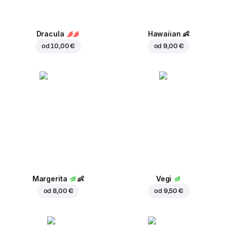
Dracula
Hawaiian
👶
od
10,00 €
od
9,00 €
Margerita
👶
Vegi
od
8,00 €
od
9,50 €