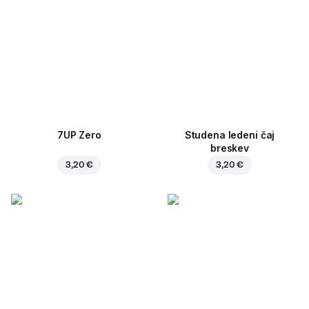
7UP Zero
Studena ledeni čaj
breskev
3,20 €
3,20 €