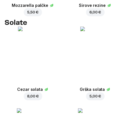
Mozzarella palčke
Sirove rezine
5,50 €
6,00 €
Solate
Cezar solata
Grška solata
8,00 €
5,00 €