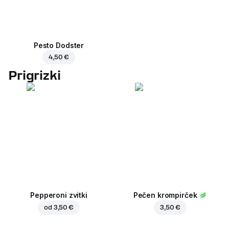
Pesto Dodster
4,50 €
Prigrizki
Pepperoni zvitki
Pečen krompirček
od
3,50 €
3,50 €