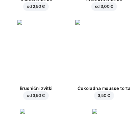
od
2,50 €
od
3,00 €
Brusnični zvitki
Čokoladna mousse torta
od
3,50 €
3,50 €