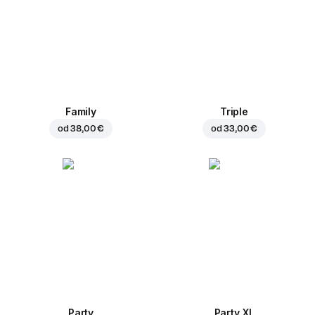
Family
Triple
od
38,00 €
od
33,00 €
Party
Party XL