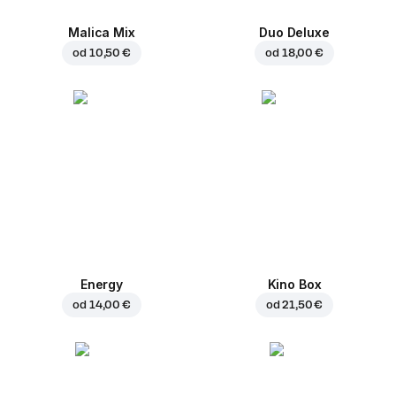
Malica Mix
Duo Deluxe
od
10,50 €
od
18,00 €
Energy
Kino Box
od
14,00 €
od
21,50 €