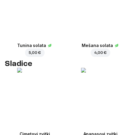
Tunina solata
Mešana solata
5,00 €
4,00 €
Sladice
Cimetovi zvitki
Ananasovi zvitki