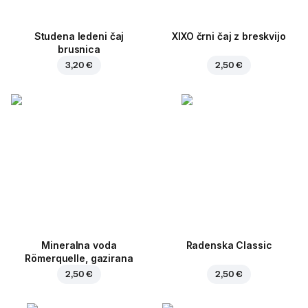
Studena ledeni čaj
XIXO črni čaj z breskvijo
brusnica
3,20 €
2,50 €
Mineralna voda
Radenska Classic
Römerquelle, gazirana
2,50 €
2,50 €