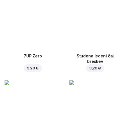
7UP Zero
Studena ledeni čaj
breskev
3,20 €
3,20 €