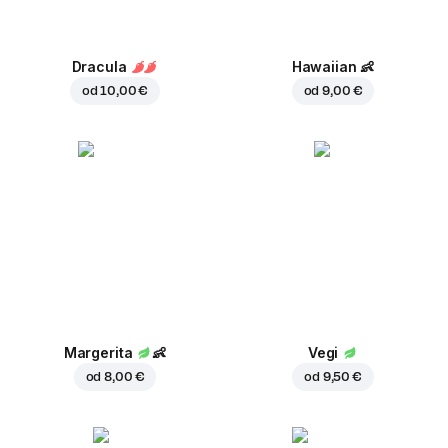
Dracula
Hawaiian
👶
od
10,00 €
od
9,00 €
Margerita
👶
Vegi
od
8,00 €
od
9,50 €