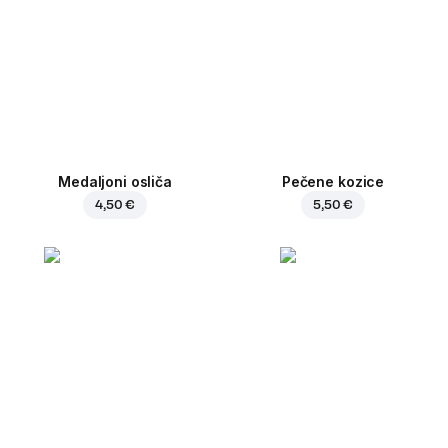
Medaljoni osliča
Pečene kozice
4,50 €
5,50 €