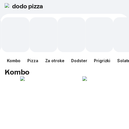
dodo pizza
Kombo
Pizza
Za otroke
Dodster
Prigrizki
Solat
Kombo