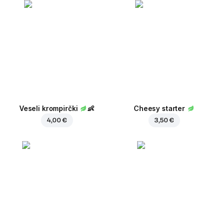
Veseli krompirčki
👶
Cheesy starter
4,00 €
3,50 €