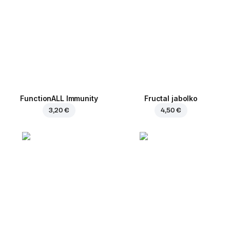
FunctionALL Immunity
Fructal jabolko
3,20 €
4,50 €