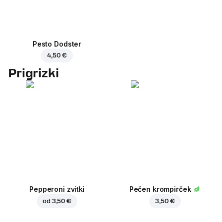
Pesto Dodster
4,50 €
Prigrizki
Pepperoni zvitki
Pečen krompirček
od
3,50 €
3,50 €