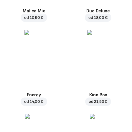
Malica Mix
Duo Deluxe
od
10,50 €
od
18,00 €
Energy
Kino Box
od
14,00 €
od
21,50 €