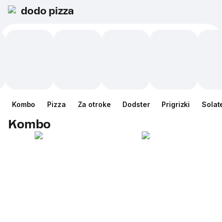
dodo pizza
Kombo
Pizza
Za otroke
Dodster
Prigrizki
Solat
Kombo