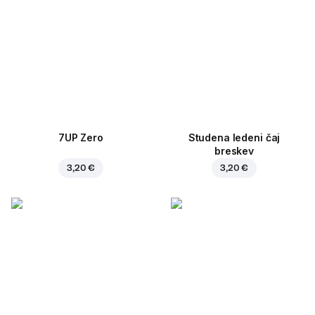
7UP Zero
Studena ledeni čaj
breskev
3,20 €
3,20 €