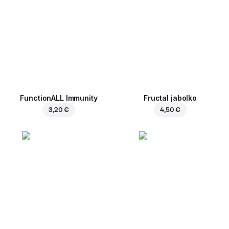
FunctionALL Immunity
Fructal jabolko
3,20 €
4,50 €