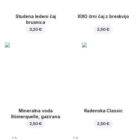
Studena ledeni čaj
XIXO črni čaj z breskvijo
brusnica
3,20 €
2,50 €
Mineralna voda
Radenska Classic
Römerquelle, gazirana
2,50 €
2,50 €