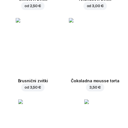
od
2,50 €
od
3,00 €
Brusnični zvitki
Čokoladna mousse torta
od
3,50 €
3,50 €