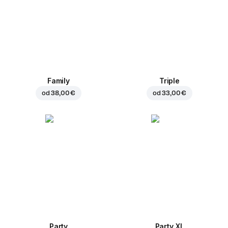
Family
Triple
od
38,00 €
od
33,00 €
Party
Party XL