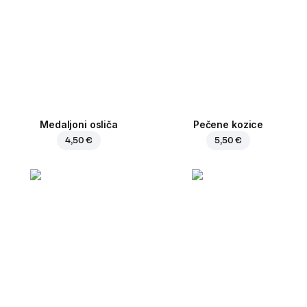
Medaljoni osliča
Pečene kozice
4,50 €
5,50 €