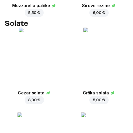
Mozzarella palčke
Sirove rezine
5,50 €
6,00 €
Solate
Cezar solata
Grška solata
8,00 €
5,00 €