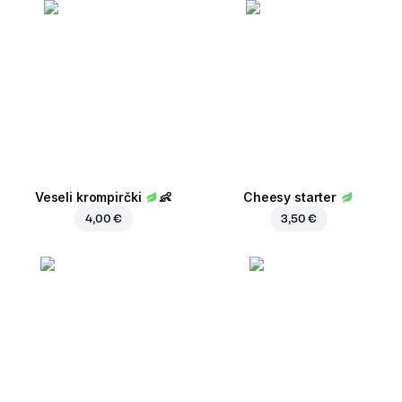
Veseli krompirčki
👶
Cheesy starter
4,00 €
3,50 €