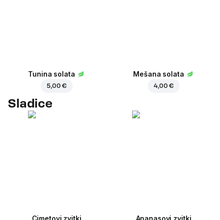
Tunina solata
Mešana solata
5,00 €
4,00 €
Sladice
Cimetovi zvitki
Ananasovi zvitki