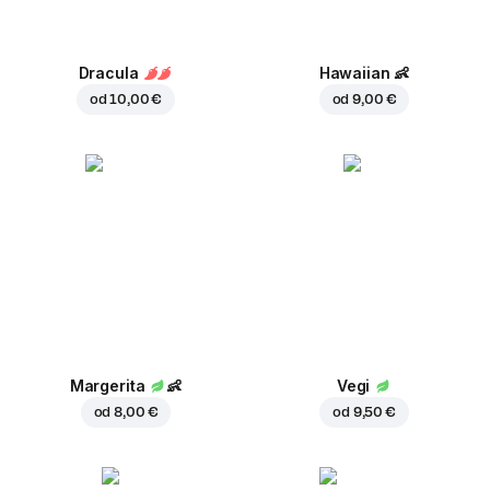
Dracula
Hawaiian
👶
od
10,00 €
od
9,00 €
Margerita
👶
Vegi
od
8,00 €
od
9,50 €