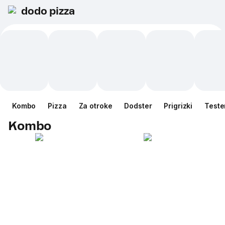
dodo pizza
Kombo
Pizza
Za otroke
Dodster
Prigrizki
Teste
Kombo