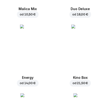
Malica Mix
Duo Deluxe
od
10,50 €
od
18,00 €
Energy
Kino Box
od
14,00 €
od
21,50 €