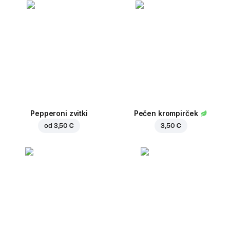
Pepperoni zvitki
Pečen krompirček
od
3,50 €
3,50 €