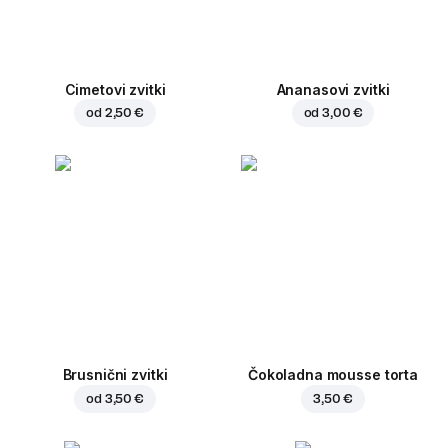
Cimetovi zvitki
Ananasovi zvitki
od
2,50 €
od
3,00 €
Brusnični zvitki
Čokoladna mousse torta
od
3,50 €
3,50 €