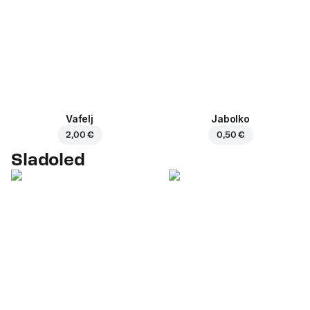
Vafelj
Jabolko
2,00 €
0,50 €
Sladoled