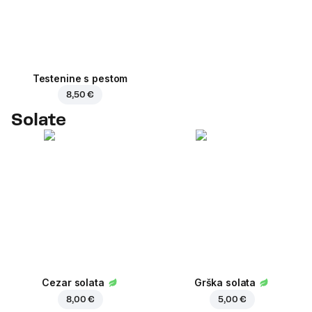
Testenine s pestom
8,50 €
Solate
Cezar solata
Grška solata
8,00 €
5,00 €