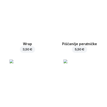
Wrap
Piščančje perutničke
3,50 €
5,50 €