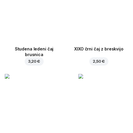
Studena ledeni čaj
XIXO črni čaj z breskvijo
brusnica
3,20 €
2,50 €