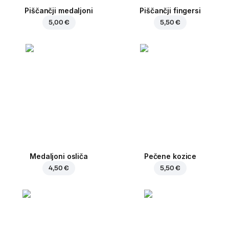
Piščančji medaljoni
Piščančji fingersi
5,00 €
5,50 €
Medaljoni osliča
Pečene kozice
4,50 €
5,50 €