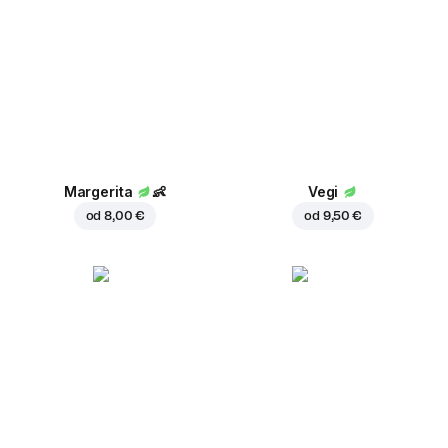
Margerita
👶
Vegi
od
8,00 €
od
9,50 €