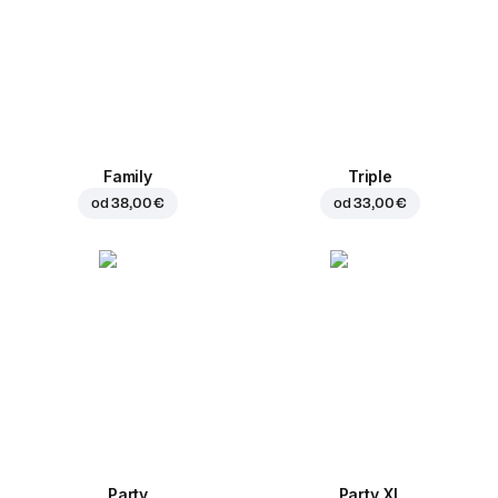
Family
Triple
od
38,00 €
od
33,00 €
Party
Party XL