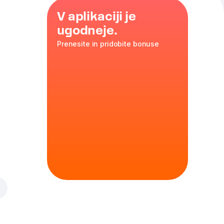
V aplikaciji je
ugodneje.
Prenesite in pridobite bonuse
ty
ineralne
a slamnika,
m limete.