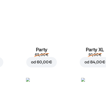
Party
Party XL
Dodaj v košaro za
3,20
65,00 €
91,00 €
od
60,00 €
od
84,00 €