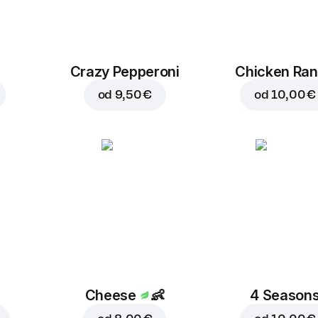
Crazy Pepperoni
Chicken Ra
od
9,50 €
od
10,00 €
Cheese
👶
4 Season