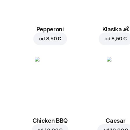
Pepperoni
Klasika
👶
od
8,50 €
od
8,50 €
Chicken BBQ
Caesar