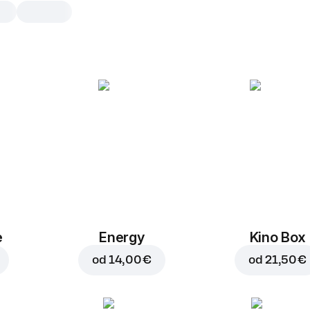
FunctionALL Immuni
0,5 l, 500 g
Mešanica blago gazirane naravne m
vode, naravnega izvlečka ameriškeg
vitaminov D in B12 ter cinka. Z okuso
0,5 l
e
Energy
Kino Box
od
14,00 €
od
21,50 €