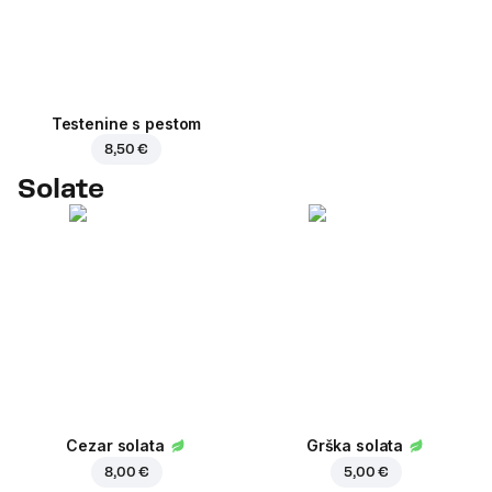
Testenine s pestom
8,50 €
Solate
Cezar solata
Grška solata
8,00 €
5,00 €