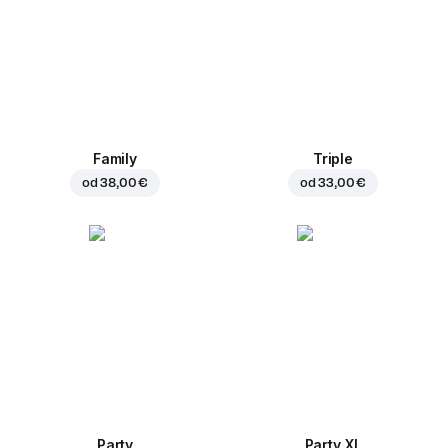
Family
Triple
od
38,00 €
od
33,00 €
Party
Party XL