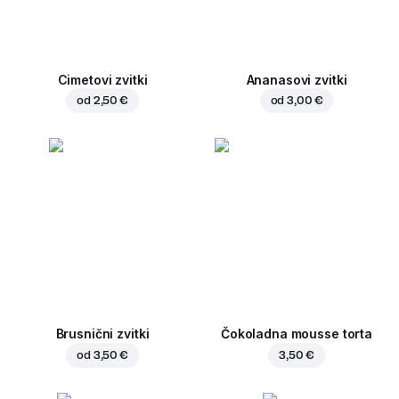
Cimetovi zvitki
Ananasovi zvitki
od
2,50 €
od
3,00 €
Brusnični zvitki
Čokoladna mousse torta
od
3,50 €
3,50 €