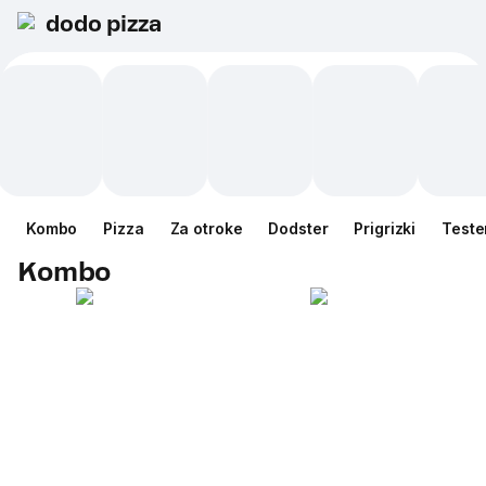
dodo pizza
Kombo
Pizza
Za otroke
Dodster
Prigrizki
Teste
Kombo