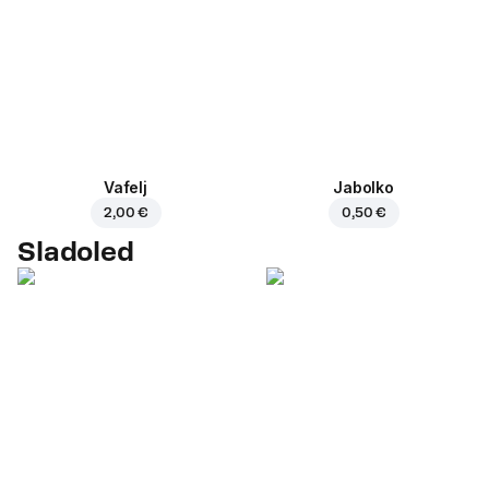
Vafelj
Jabolko
2,00 €
0,50 €
Sladoled