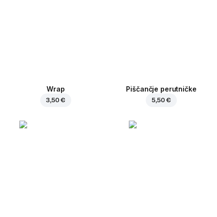
Wrap
Piščančje perutničke
3,50 €
5,50 €