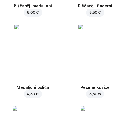
Piščančji medaljoni
Piščančji fingersi
5,00 €
5,50 €
Medaljoni osliča
Pečene kozice
4,50 €
5,50 €