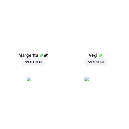
Margerita
👶
Vegi
od
8,00 €
od
9,50 €