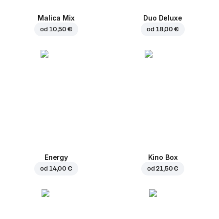
Malica Mix
Duo Deluxe
od
10,50 €
od
18,00 €
Energy
Kino Box
od
14,00 €
od
21,50 €