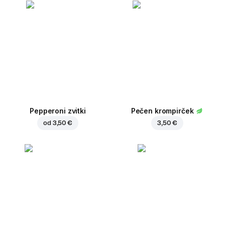
Pepperoni zvitki
Pečen krompirček
od
3,50 €
3,50 €