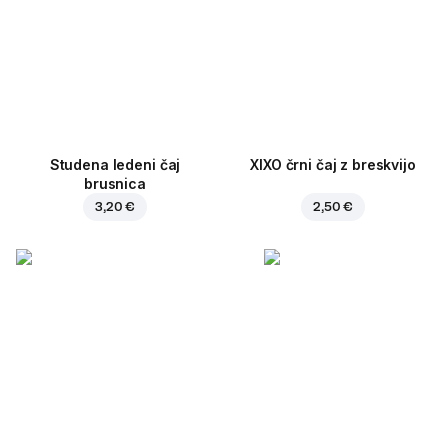
Studena ledeni čaj
XIXO črni čaj z breskvijo
brusnica
3,20 €
2,50 €