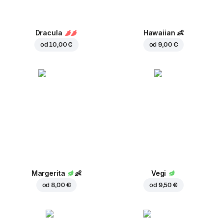
Dracula
Hawaiian
👶
od
10,00 €
od
9,00 €
Margerita
👶
Vegi
od
8,00 €
od
9,50 €