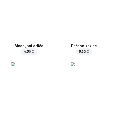
Medaljoni osliča
Pečene kozice
4,50 €
5,50 €