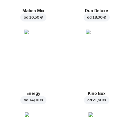
Malica Mix
Duo Deluxe
od
10,50 €
od
18,00 €
Energy
Kino Box
od
14,00 €
od
21,50 €