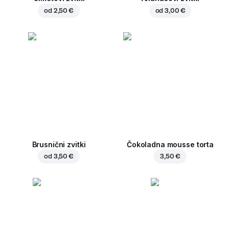
od
2,50 €
od
3,00 €
Brusnični zvitki
Čokoladna mousse torta
od
3,50 €
3,50 €