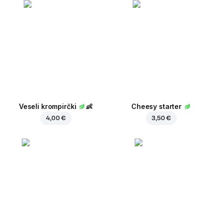
Veseli krompirčki
👶
Cheesy starter
4,00 €
3,50 €