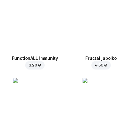
FunctionALL Immunity
Fructal jabolko
3,20 €
4,50 €