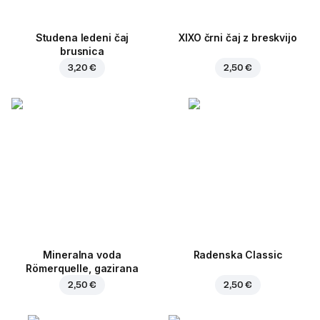
Studena ledeni čaj
XIXO črni čaj z breskvijo
brusnica
3,20 €
2,50 €
Mineralna voda
Radenska Classic
Römerquelle, gazirana
2,50 €
2,50 €