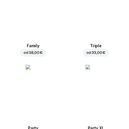
Family
Triple
od
38,00 €
od
33,00 €
Party
Party XL