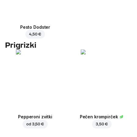
Pesto Dodster
4,50 €
Prigrizki
Pepperoni zvitki
Pečen krompirček
od
3,50 €
3,50 €