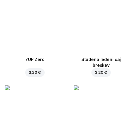
7UP Zero
Studena ledeni čaj
breskev
3,20 €
3,20 €