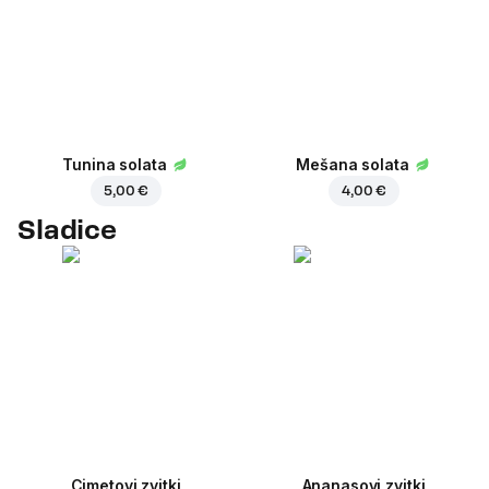
Tunina solata
Mešana solata
5,00 €
4,00 €
Sladice
Cimetovi zvitki
Ananasovi zvitki