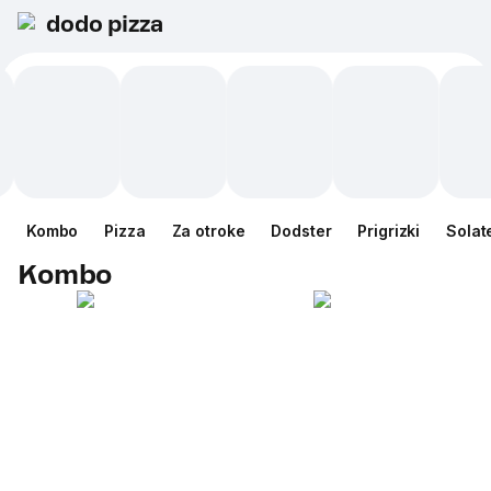
dodo pizza
Kombo
Pizza
Za otroke
Dodster
Prigrizki
Solat
Kombo