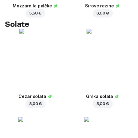
Mozzarella palčke
Sirove rezine
5,50 €
6,00 €
Solate
Cezar solata
Grška solata
8,00 €
5,00 €