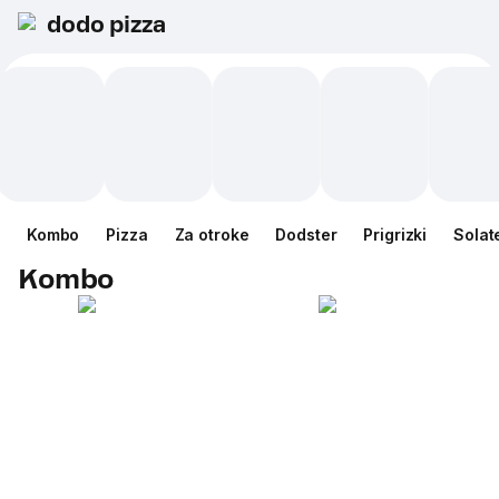
dodo pizza
Kombo
Pizza
Za otroke
Dodster
Prigrizki
Solat
Kombo