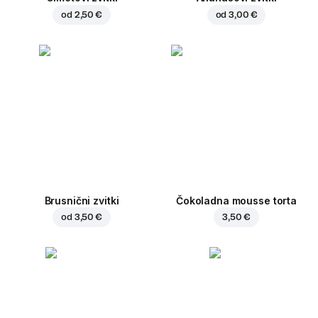
od
2,50 €
od
3,00 €
Brusnični zvitki
Čokoladna mousse torta
od
3,50 €
3,50 €