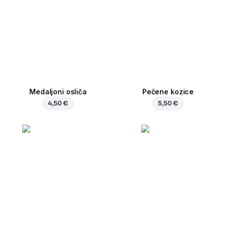
Medaljoni osliča
Pečene kozice
4,50 €
5,50 €