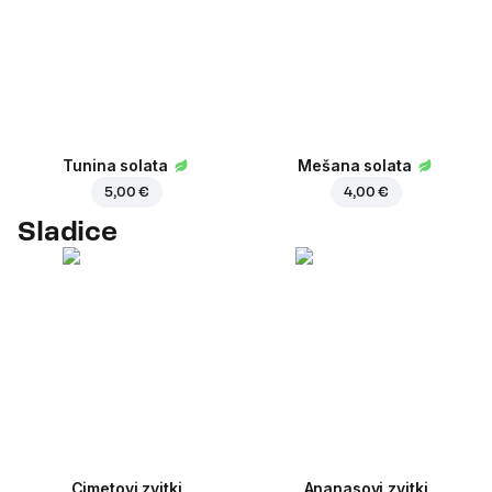
Tunina solata
Mešana solata
5,00 €
4,00 €
Sladice
Cimetovi zvitki
Ananasovi zvitki