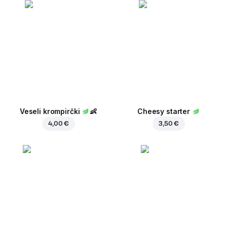
Veseli krompirčki
👶
Cheesy starter
4,00 €
3,50 €