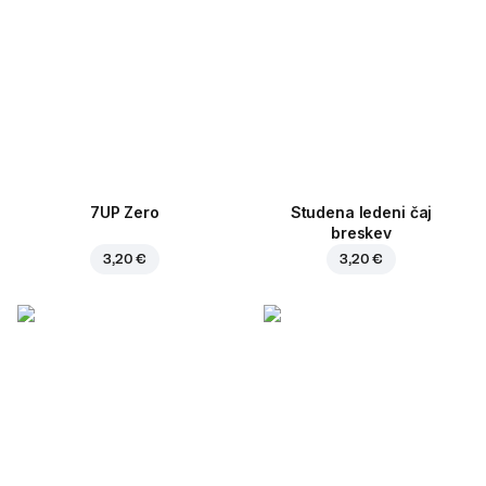
7UP Zero
Studena ledeni čaj
breskev
3,20 €
3,20 €