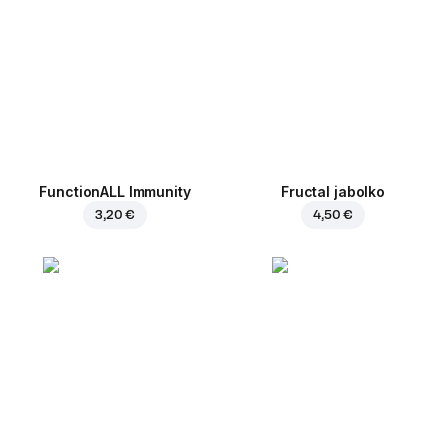
FunctionALL Immunity
Fructal jabolko
3,20 €
4,50 €