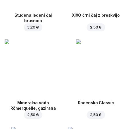
Studena ledeni čaj
XIXO črni čaj z breskvijo
brusnica
3,20 €
2,50 €
Mineralna voda
Radenska Classic
Römerquelle, gazirana
2,50 €
2,50 €