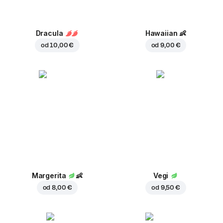
Dracula
Hawaiian
👶
od
10,00 €
od
9,00 €
Margerita
👶
Vegi
od
8,00 €
od
9,50 €