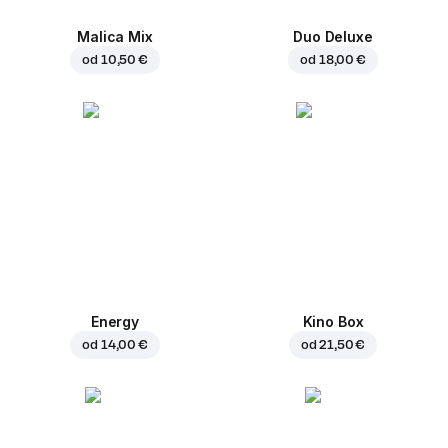
Malica Mix
Duo Deluxe
od
10,50 €
od
18,00 €
Energy
Kino Box
od
14,00 €
od
21,50 €