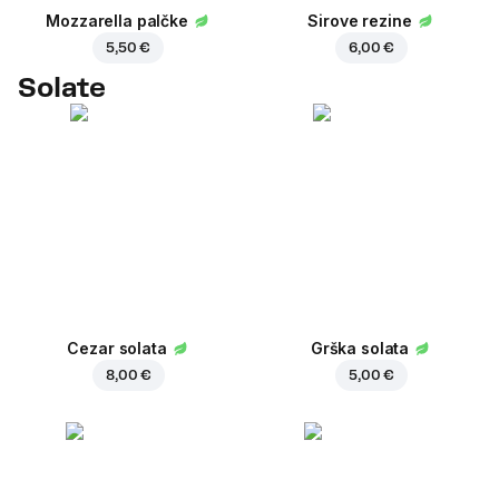
Mozzarella palčke
Sirove rezine
5,50 €
6,00 €
Solate
Cezar solata
Grška solata
8,00 €
5,00 €