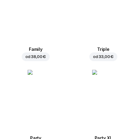
Family
Triple
od
38,00 €
od
33,00 €
Party
Party XL