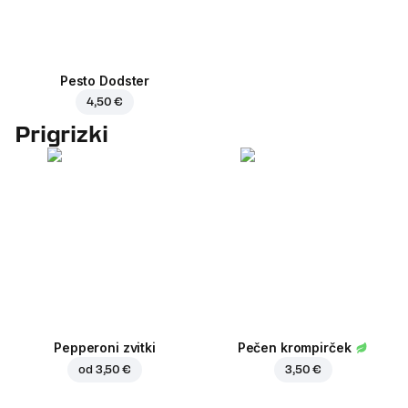
Pesto Dodster
4,50 €
Prigrizki
Pepperoni zvitki
Pečen krompirček
od
3,50 €
3,50 €