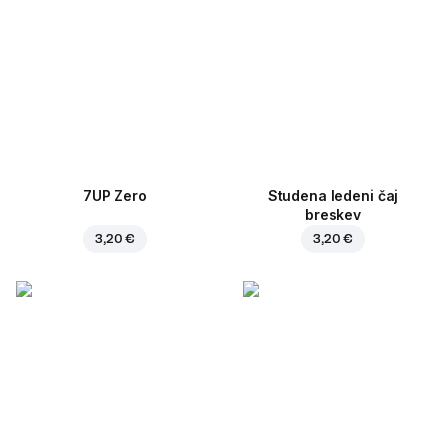
7UP Zero
Studena ledeni čaj
breskev
3,20 €
3,20 €