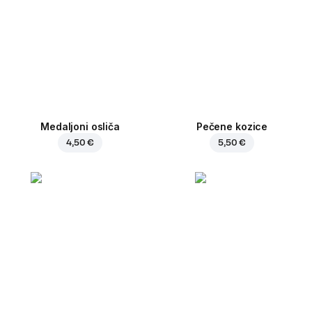
Medaljoni osliča
Pečene kozice
4,50 €
5,50 €