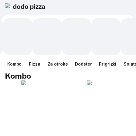
dodo pizza
Kombo
Pizza
Za otroke
Dodster
Prigrizki
Solat
Kombo