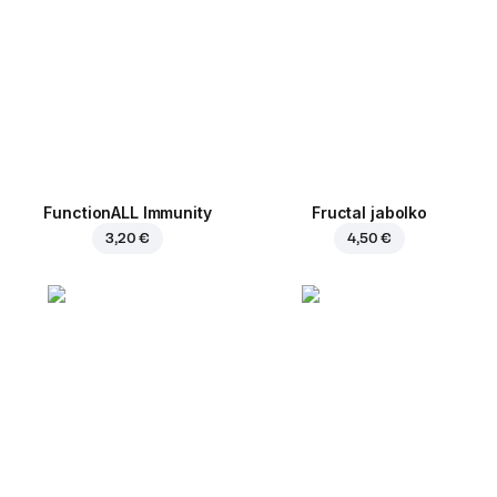
FunctionALL Immunity
Fructal jabolko
3,20 €
4,50 €