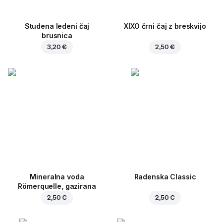
Studena ledeni čaj
XIXO črni čaj z breskvijo
brusnica
3,20 €
2,50 €
Mineralna voda
Radenska Classic
Römerquelle, gazirana
2,50 €
2,50 €