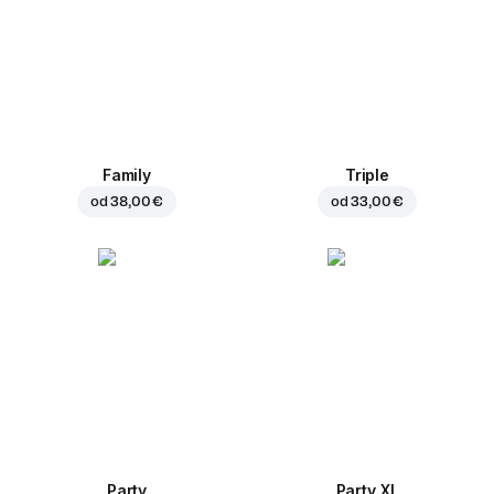
Family
Triple
od
38,00 €
od
33,00 €
Party
Party XL