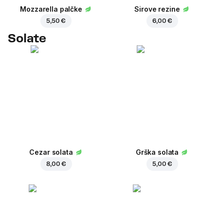
Mozzarella palčke
Sirove rezine
5,50 €
6,00 €
Solate
Cezar solata
Grška solata
8,00 €
5,00 €