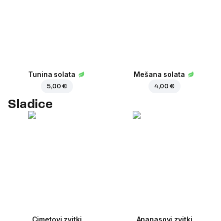
Tunina solata
Mešana solata
5,00 €
4,00 €
Sladice
Cimetovi zvitki
Ananasovi zvitki