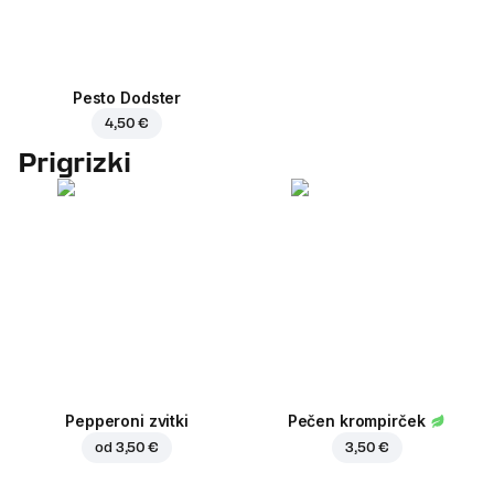
Pesto Dodster
4,50 €
Prigrizki
Pepperoni zvitki
Pečen krompirček
od
3,50 €
3,50 €