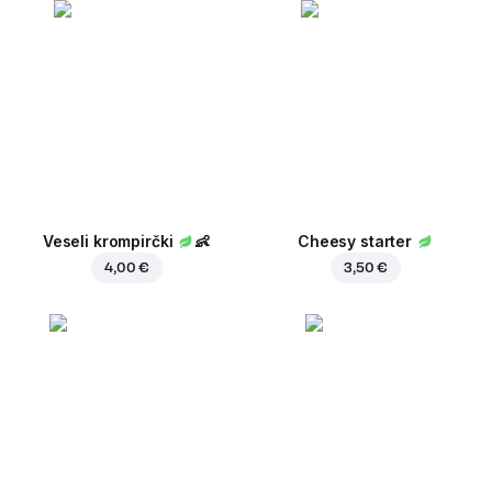
Veseli krompirčki
👶
Cheesy starter
4,00 €
3,50 €