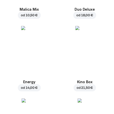
Malica Mix
Duo Deluxe
od
10,50 €
od
18,00 €
Energy
Kino Box
od
14,00 €
od
21,50 €