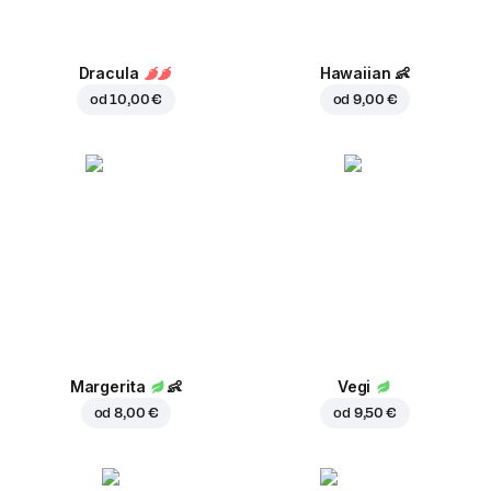
Dracula
Hawaiian
👶
od
10,00 €
od
9,00 €
Margerita
👶
Vegi
od
8,00 €
od
9,50 €