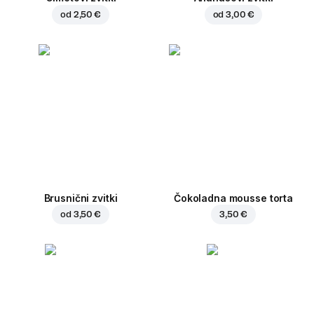
od
2,50 €
od
3,00 €
Brusnični zvitki
Čokoladna mousse torta
od
3,50 €
3,50 €