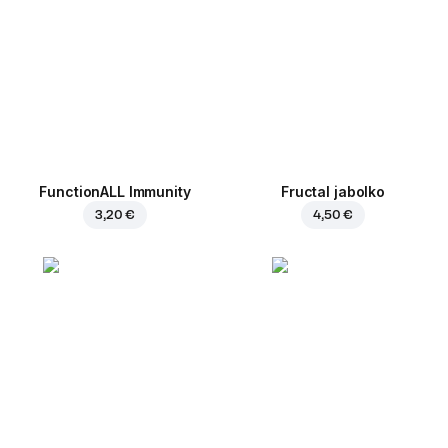
FunctionALL Immunity
Fructal jabolko
3,20 €
4,50 €