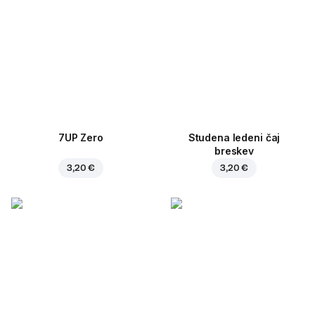
7UP Zero
Studena ledeni čaj
breskev
3,20 €
3,20 €