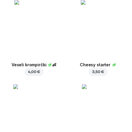
Veseli krompirčki
👶
Cheesy starter
4,00 €
3,50 €