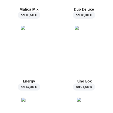
Malica Mix
Duo Deluxe
od
10,50 €
od
18,00 €
Energy
Kino Box
od
14,00 €
od
21,50 €