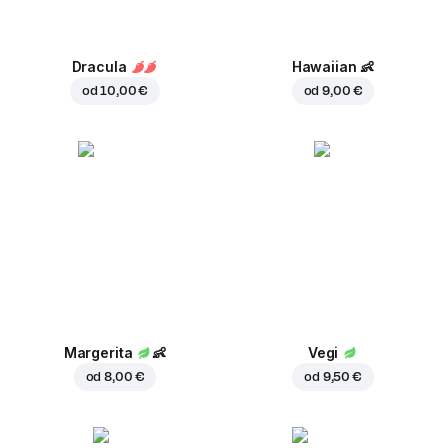
Dracula
Hawaiian
👶
od
10,00 €
od
9,00 €
Margerita
👶
Vegi
od
8,00 €
od
9,50 €