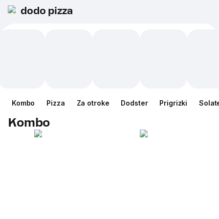
dodo pizza
Kombo
Pizza
Za otroke
Dodster
Prigrizki
Solat
Kombo