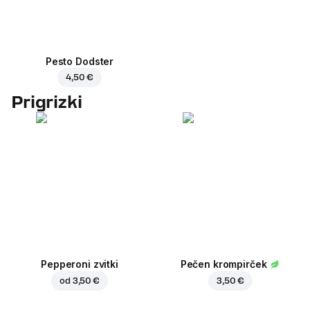
Pesto Dodster
4,50 €
Prigrizki
Pepperoni zvitki
Pečen krompirček
od
3,50 €
3,50 €