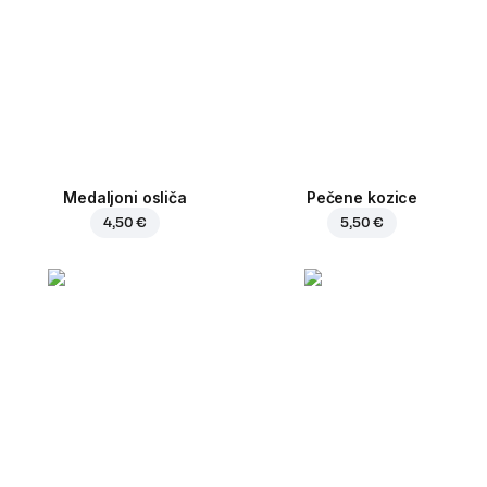
Medaljoni osliča
Pečene kozice
4,50 €
5,50 €