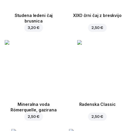
Studena ledeni čaj
XIXO črni čaj z breskvijo
brusnica
3,20 €
2,50 €
Mineralna voda
Radenska Classic
Römerquelle, gazirana
2,50 €
2,50 €