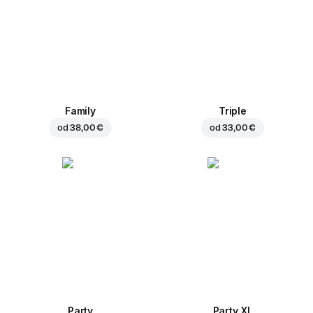
Family
Triple
od
38,00 €
od
33,00 €
Party
Party XL