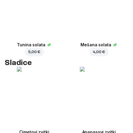
Tunina solata
Mešana solata
5,00 €
4,00 €
Sladice
Cimetovi zvitki
Ananasovi zvitki