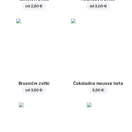
od
2,50 €
od
3,00 €
Brusnični zvitki
Čokoladna mousse torta
od
3,50 €
3,50 €