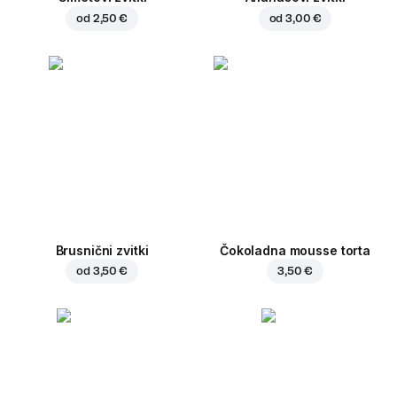
od
2,50 €
od
3,00 €
Brusnični zvitki
Čokoladna mousse torta
od
3,50 €
3,50 €