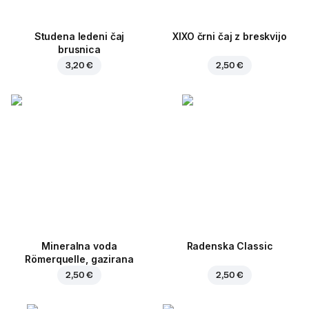
Studena ledeni čaj
XIXO črni čaj z breskvijo
brusnica
3,20 €
2,50 €
Mineralna voda
Radenska Classic
Römerquelle, gazirana
2,50 €
2,50 €