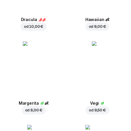
Dracula
Hawaiian
👶
od
10,00 €
od
9,00 €
Margerita
👶
Vegi
od
8,00 €
od
9,50 €