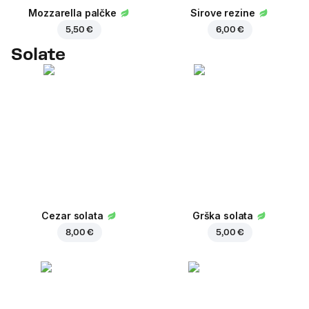
Mozzarella palčke
Sirove rezine
5,50 €
6,00 €
Solate
Cezar solata
Grška solata
8,00 €
5,00 €