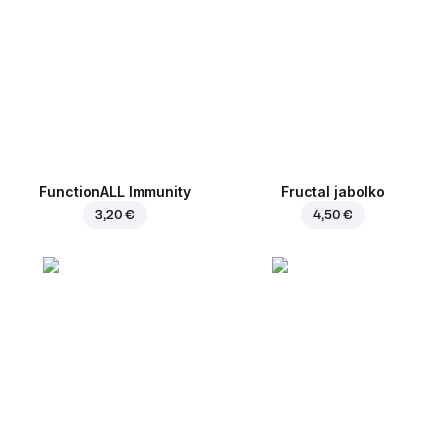
FunctionALL Immunity
Fructal jabolko
3,20 €
4,50 €