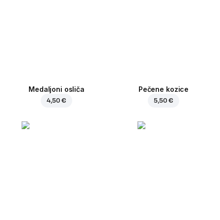
Medaljoni osliča
Pečene kozice
4,50 €
5,50 €