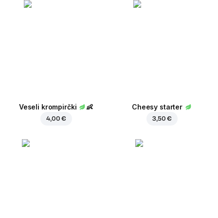
Veseli krompirčki
👶
Cheesy starter
4,00 €
3,50 €