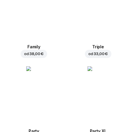
Family
Triple
od
38,00 €
od
33,00 €
Party
Party XL