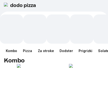
dodo pizza
Kombo
Pizza
Za otroke
Dodster
Prigrizki
Solat
Kombo