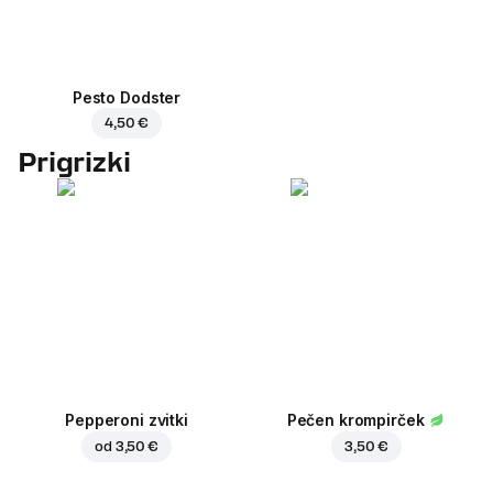
Pesto Dodster
4,50 €
Prigrizki
Pepperoni zvitki
Pečen krompirček
od
3,50 €
3,50 €