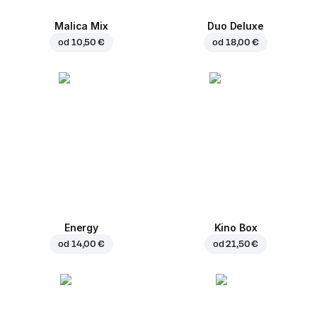
Malica Mix
Duo Deluxe
od
10,50 €
od
18,00 €
Energy
Kino Box
od
14,00 €
od
21,50 €