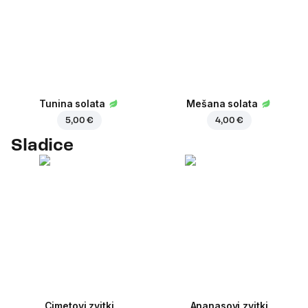
Tunina solata
Mešana solata
5,00 €
4,00 €
Sladice
Cimetovi zvitki
Ananasovi zvitki