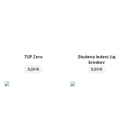
7UP Zero
Studena ledeni čaj
breskev
3,20 €
3,20 €