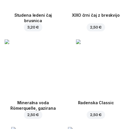
Studena ledeni čaj
XIXO črni čaj z breskvijo
brusnica
3,20 €
2,50 €
Mineralna voda
Radenska Classic
Römerquelle, gazirana
2,50 €
2,50 €