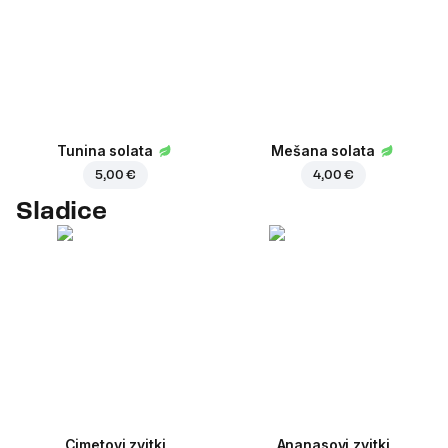
Tunina solata
Mešana solata
5,00 €
4,00 €
Sladice
Cimetovi zvitki
Ananasovi zvitki