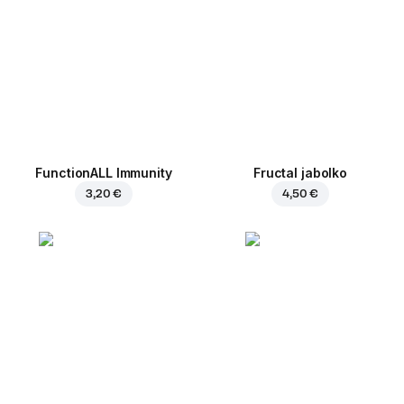
FunctionALL Immunity
Fructal jabolko
3,20 €
4,50 €