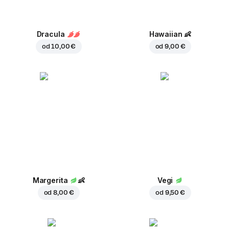
Dracula
Hawaiian
👶
od
10,00 €
od
9,00 €
Margerita
👶
Vegi
od
8,00 €
od
9,50 €