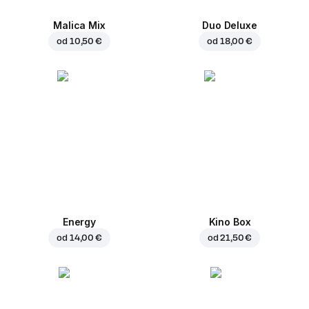
Malica Mix
Duo Deluxe
od
10,50 €
od
18,00 €
Energy
Kino Box
od
14,00 €
od
21,50 €