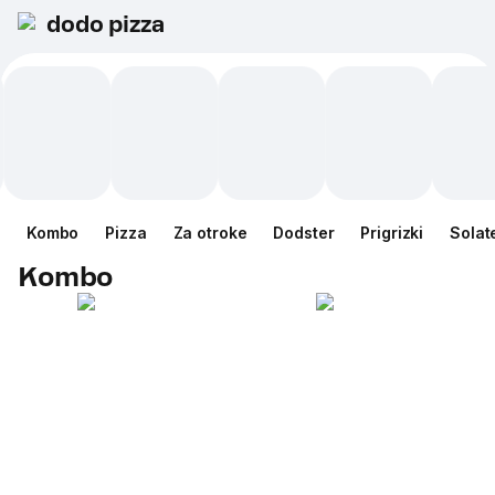
dodo pizza
Kombo
Pizza
Za otroke
Dodster
Prigrizki
Solat
Kombo