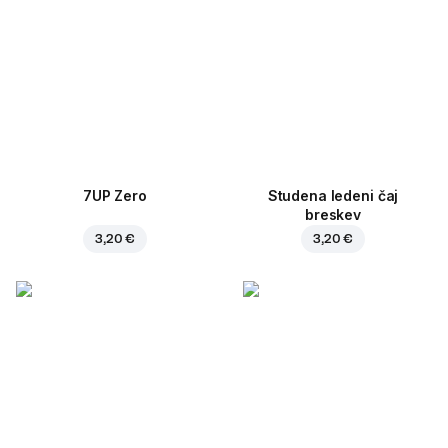
7UP Zero
Studena ledeni čaj
breskev
3,20 €
3,20 €