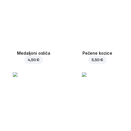
Medaljoni osliča
Pečene kozice
4,50 €
5,50 €