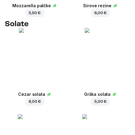
Mozzarella palčke
Sirove rezine
5,50 €
6,00 €
Solate
Cezar solata
Grška solata
8,00 €
5,00 €