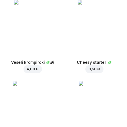
Veseli krompirčki
👶
Cheesy starter
4,00 €
3,50 €