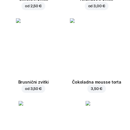
od
2,50 €
od
3,00 €
Brusnični zvitki
Čokoladna mousse torta
od
3,50 €
3,50 €