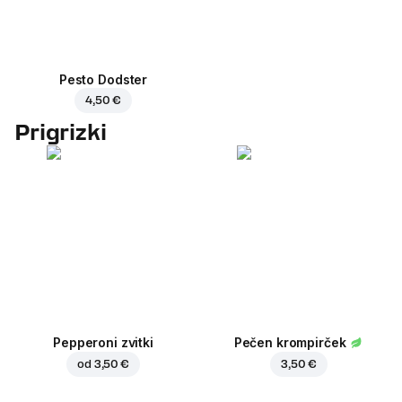
Pesto Dodster
4,50 €
Prigrizki
Pepperoni zvitki
Pečen krompirček
od
3,50 €
3,50 €