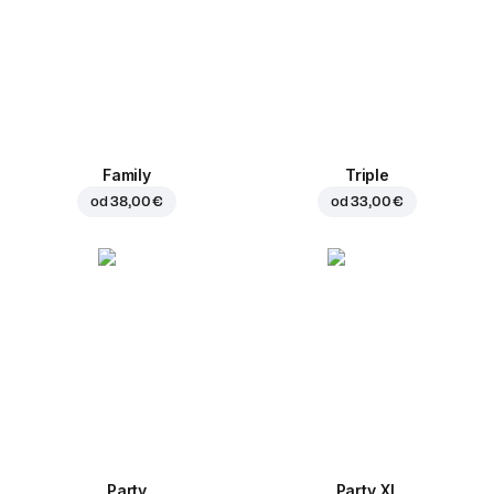
Family
Triple
od
38,00 €
od
33,00 €
Party
Party XL