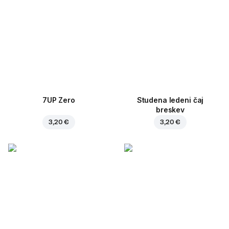
7UP Zero
Studena ledeni čaj
breskev
3,20 €
3,20 €