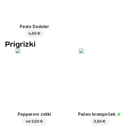
Pesto Dodster
4,50 €
Prigrizki
Pepperoni zvitki
Pečen krompirček
od
3,50 €
3,50 €