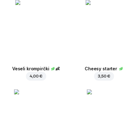
Veseli krompirčki
👶
Cheesy starter
4,00 €
3,50 €