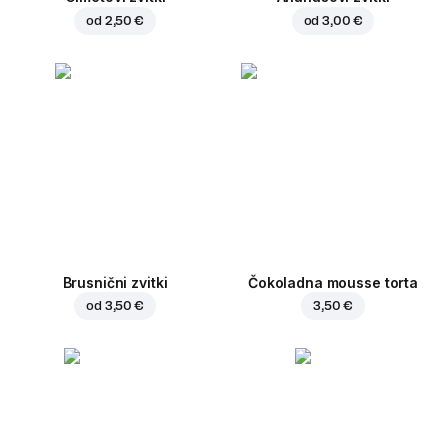
od
2,50 €
od
3,00 €
Brusnični zvitki
Čokoladna mousse torta
od
3,50 €
3,50 €