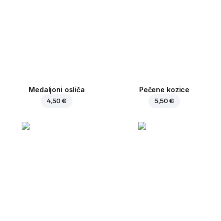
Medaljoni osliča
Pečene kozice
4,50 €
5,50 €