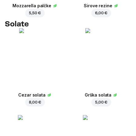
Mozzarella palčke
Sirove rezine
5,50 €
6,00 €
Solate
Cezar solata
Grška solata
8,00 €
5,00 €