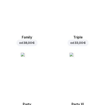
Family
Triple
od
38,00 €
od
33,00 €
Party
Party XL