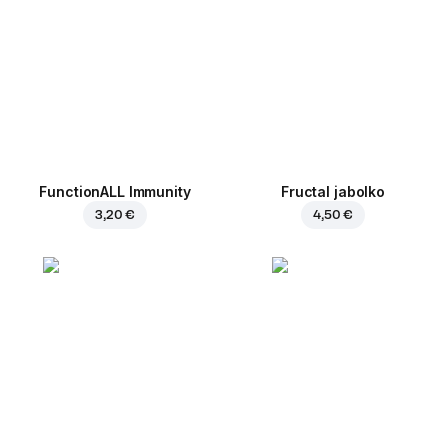
FunctionALL Immunity
Fructal jabolko
3,20 €
4,50 €