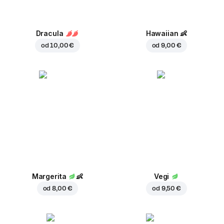
Dracula
Hawaiian
👶
od
10,00 €
od
9,00 €
Margerita
👶
Vegi
od
8,00 €
od
9,50 €