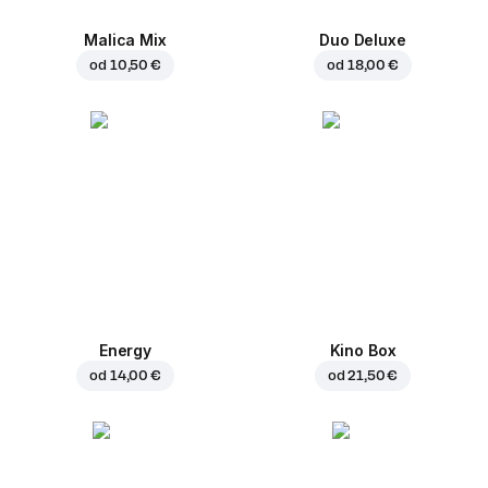
Malica Mix
Duo Deluxe
od
10,50 €
od
18,00 €
Energy
Kino Box
od
14,00 €
od
21,50 €