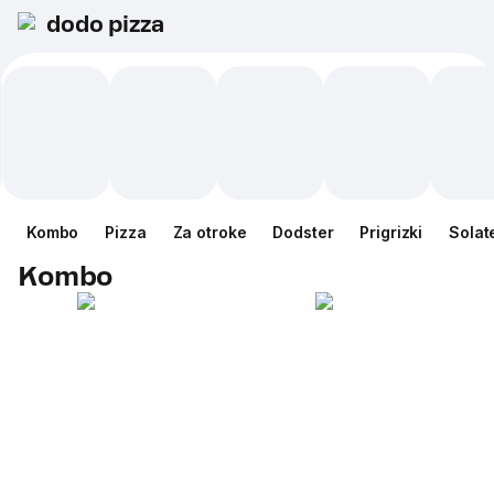
dodo pizza
Kombo
Pizza
Za otroke
Dodster
Prigrizki
Solat
Kombo