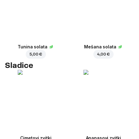
Tunina solata
Mešana solata
5,00 €
4,00 €
Sladice
Cimetovi zvitki
Ananasovi zvitki