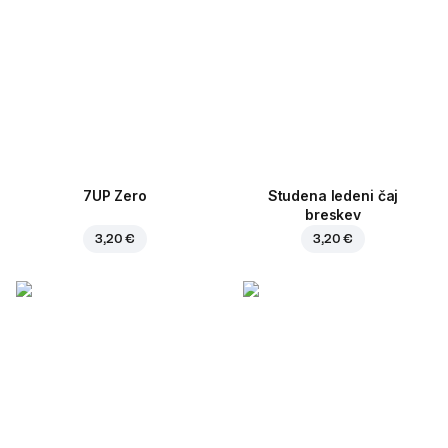
7UP Zero
Studena ledeni čaj
breskev
3,20 €
3,20 €