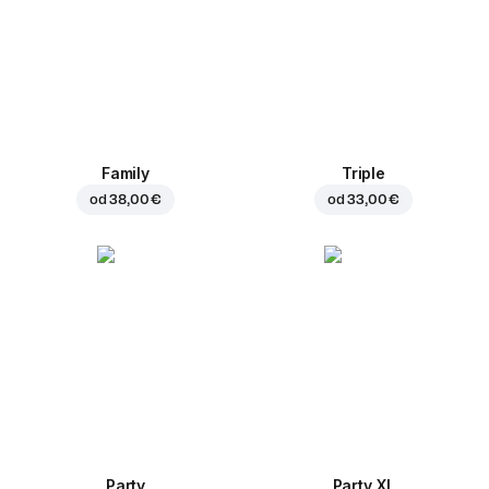
Family
Triple
od
38,00 €
od
33,00 €
Party
Party XL