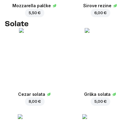
Mozzarella palčke
Sirove rezine
5,50 €
6,00 €
Solate
Cezar solata
Grška solata
8,00 €
5,00 €