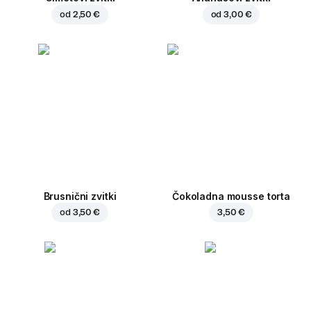
od
2,50 €
od
3,00 €
Brusnični zvitki
Čokoladna mousse torta
od
3,50 €
3,50 €