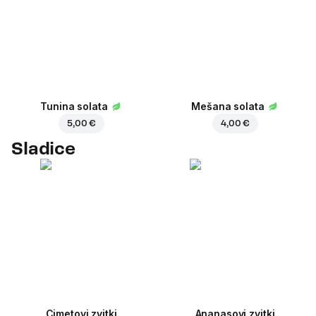
Tunina solata
Mešana solata
5,00 €
4,00 €
Sladice
Cimetovi zvitki
Ananasovi zvitki