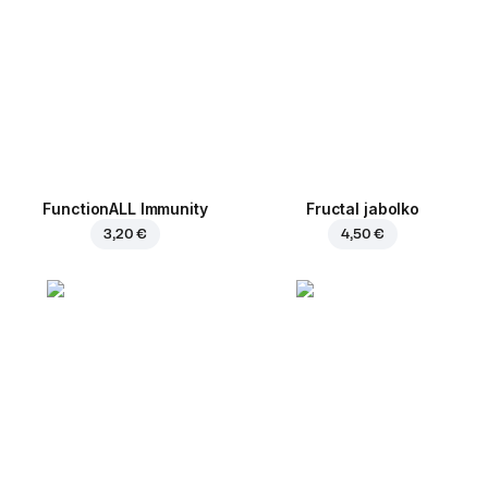
FunctionALL Immunity
Fructal jabolko
3,20 €
4,50 €