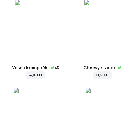
Veseli krompirčki
👶
Cheesy starter
4,00 €
3,50 €