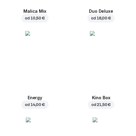
Malica Mix
Duo Deluxe
od
10,50 €
od
18,00 €
Energy
Kino Box
od
14,00 €
od
21,50 €