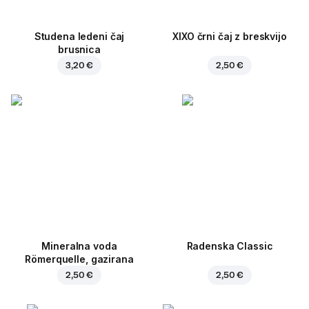
Studena ledeni čaj
XIXO črni čaj z breskvijo
brusnica
3,20 €
2,50 €
Mineralna voda
Radenska Classic
Römerquelle, gazirana
2,50 €
2,50 €