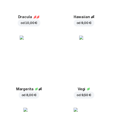
Dracula
Hawaiian
👶
od
10,00 €
od
9,00 €
Margerita
👶
Vegi
od
8,00 €
od
9,50 €