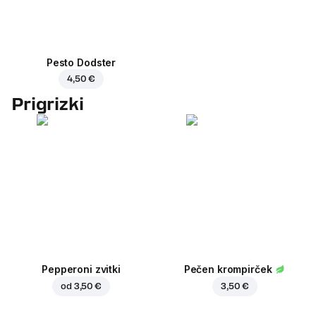
Pesto Dodster
4,50 €
Prigrizki
Pepperoni zvitki
Pečen krompirček
od
3,50 €
3,50 €