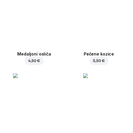
Medaljoni osliča
Pečene kozice
4,50 €
5,50 €