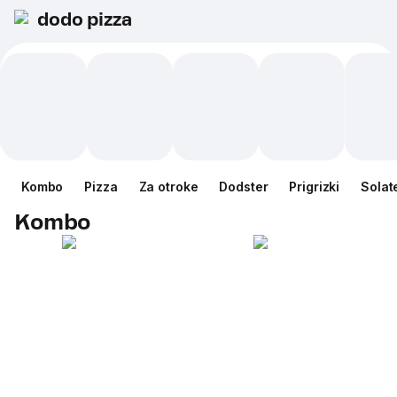
dodo pizza
Kombo
Pizza
Za otroke
Dodster
Prigrizki
Solat
Kombo