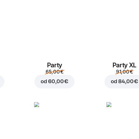
Party
Party XL
Dodaj v košaro za
0,80
65,00 €
91,00 €
od
60,00 €
od
84,00 €