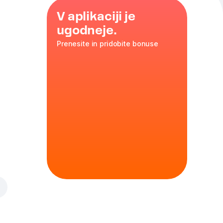
V aplikaciji je
ugodneje.
Prenesite in pridobite bonuse