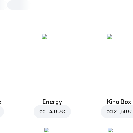
BBQ omaka
1 kos, 30 g
1 kos
e
Energy
Kino Box
od
14,00 €
od
21,50 €