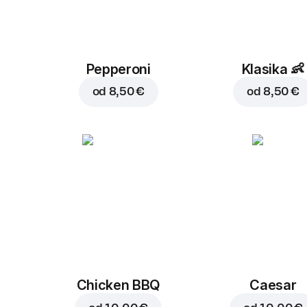
Pepperoni
Klasika
👶
od
8,50 €
od
8,50 €
Chicken BBQ
Caesar