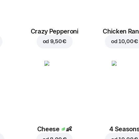
Crazy Pepperoni
Chicken Ra
od
9,50 €
od
10,00 €
Cheese
👶
4 Season