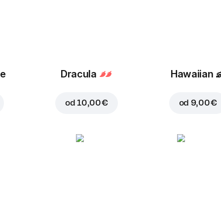
ue
Dracula
Hawaiian

od
10,00 €
od
9,00 €