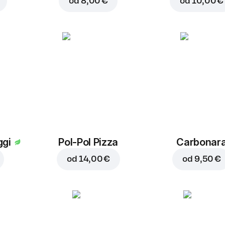
od
8,00 €
od
10,00 €
ggi
Pol-Pol Pizza
Carbonar
od
14,00 €
od
9,50 €