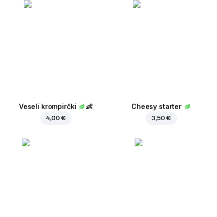
Veseli krompirčki
👶
Cheesy starter
4,00 €
3,50 €