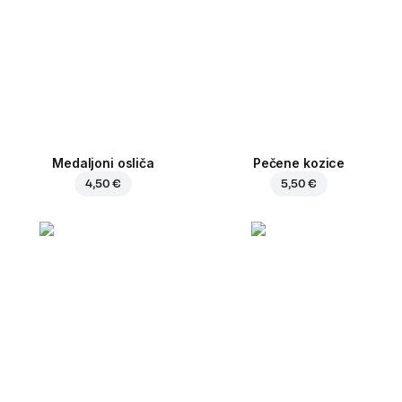
Medaljoni osliča
Pečene kozice
4,50 €
5,50 €