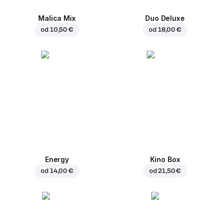
Malica Mix
Duo Deluxe
od
10,50 €
od
18,00 €
Energy
Kino Box
od
14,00 €
od
21,50 €