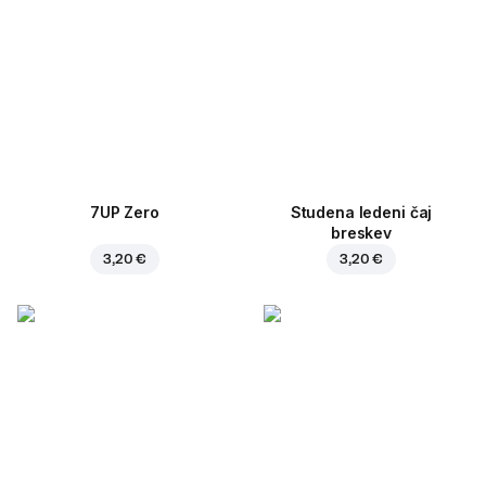
7UP Zero
Studena ledeni čaj
breskev
3,20 €
3,20 €