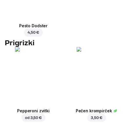
Pesto Dodster
4,50 €
Prigrizki
Pepperoni zvitki
Pečen krompirček
od
3,50 €
3,50 €