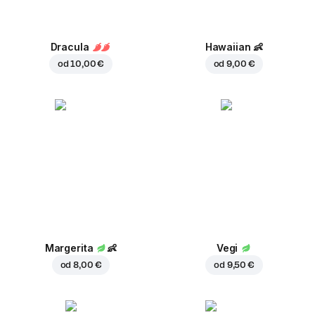
Dracula
Hawaiian
👶
od
10,00 €
od
9,00 €
Margerita
👶
Vegi
od
8,00 €
od
9,50 €