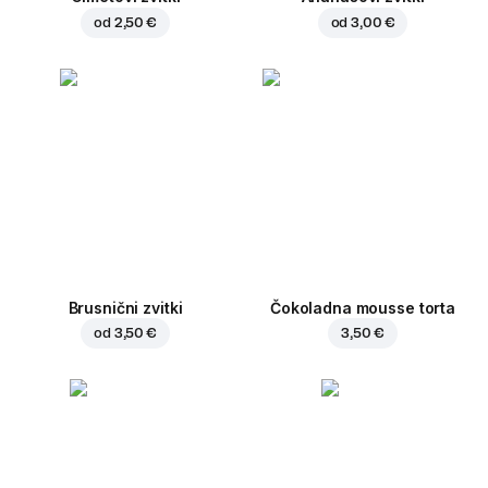
od
2,50 €
od
3,00 €
Brusnični zvitki
Čokoladna mousse torta
od
3,50 €
3,50 €