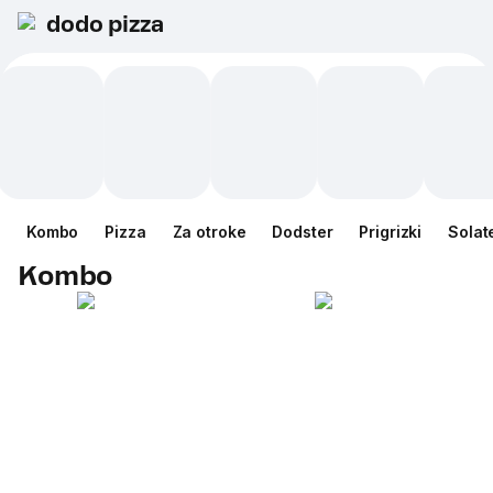
dodo pizza
Kombo
Pizza
Za otroke
Dodster
Prigrizki
Solat
Kombo