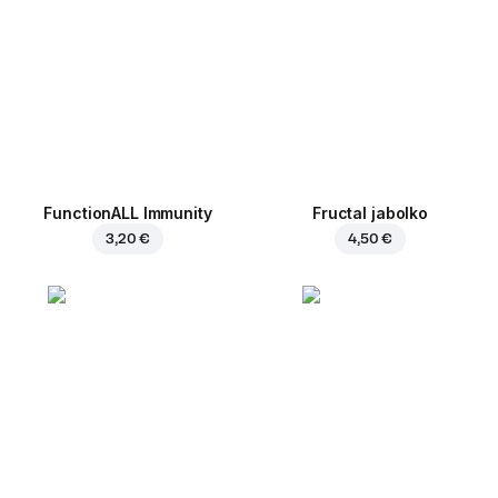
FunctionALL Immunity
Fructal jabolko
3,20 €
4,50 €