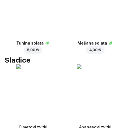
Tunina solata
Mešana solata
5,00 €
4,00 €
Sladice
Cimetovi zvitki
Ananasovi zvitki