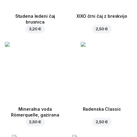
Studena ledeni čaj
XIXO črni čaj z breskvijo
brusnica
3,20 €
2,50 €
Mineralna voda
Radenska Classic
Römerquelle, gazirana
2,50 €
2,50 €