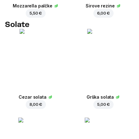
Mozzarella palčke
Sirove rezine
5,50 €
6,00 €
Solate
Cezar solata
Grška solata
8,00 €
5,00 €