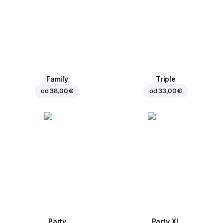
Family
Triple
od
38,00 €
od
33,00 €
Party
Party XL