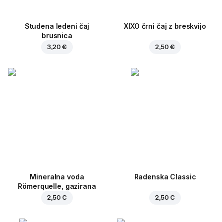
Studena ledeni čaj
XIXO črni čaj z breskvijo
brusnica
3,20 €
2,50 €
Mineralna voda
Radenska Classic
Römerquelle, gazirana
2,50 €
2,50 €