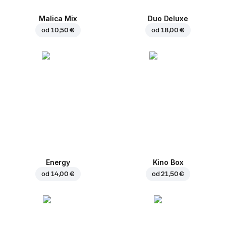
Malica Mix
Duo Deluxe
od
10,50 €
od
18,00 €
Energy
Kino Box
od
14,00 €
od
21,50 €