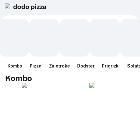
dodo pizza
Kombo
Pizza
Za otroke
Dodster
Prigrizki
Solat
Kombo