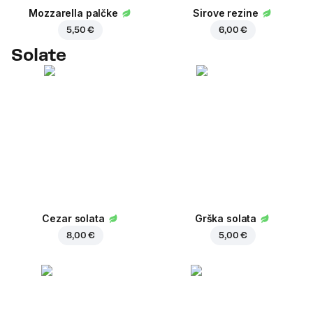
Mozzarella palčke
Sirove rezine
5,50 €
6,00 €
Solate
Cezar solata
Grška solata
8,00 €
5,00 €