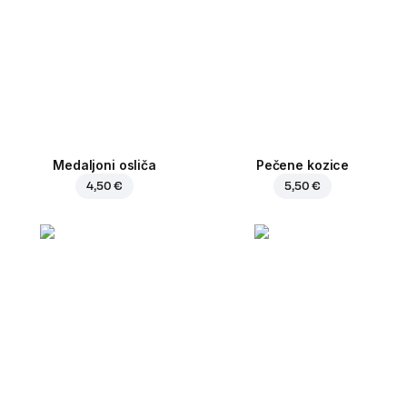
Medaljoni osliča
Pečene kozice
4,50 €
5,50 €