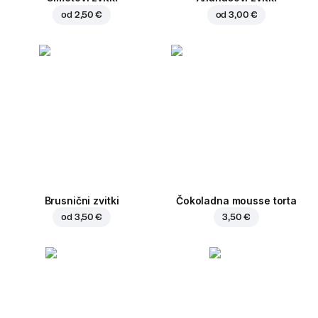
od
2,50 €
od
3,00 €
Brusnični zvitki
Čokoladna mousse torta
od
3,50 €
3,50 €