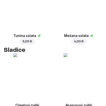
Tunina solata
Mešana solata
5,00 €
4,00 €
Sladice
Cimetovi zvitki
Ananasovi zvitki