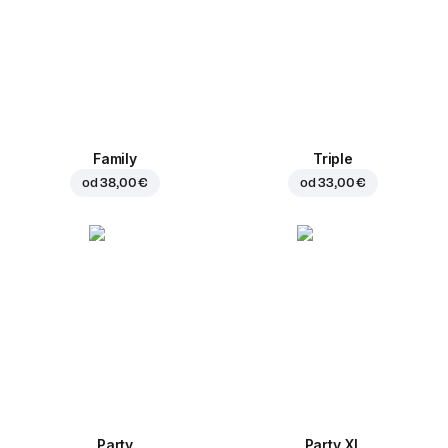
Family
Triple
od
38,00 €
od
33,00 €
Party
Party XL