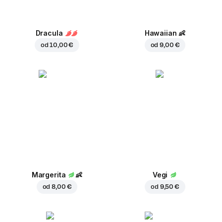
Dracula
Hawaiian
👶
od
10,00 €
od
9,00 €
Margerita
👶
Vegi
od
8,00 €
od
9,50 €