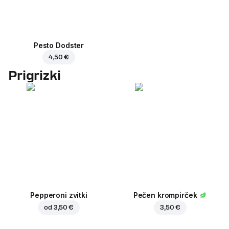
Pesto Dodster
4,50 €
Prigrizki
Pepperoni zvitki
Pečen krompirček
od
3,50 €
3,50 €