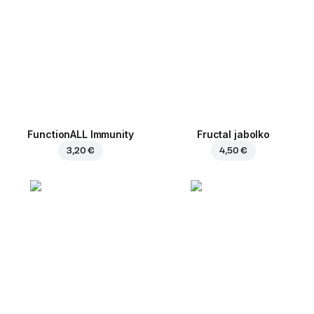
FunctionALL Immunity
Fructal jabolko
3,20 €
4,50 €