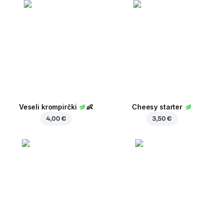
Veseli krompirčki
👶
Cheesy starter
4,00 €
3,50 €