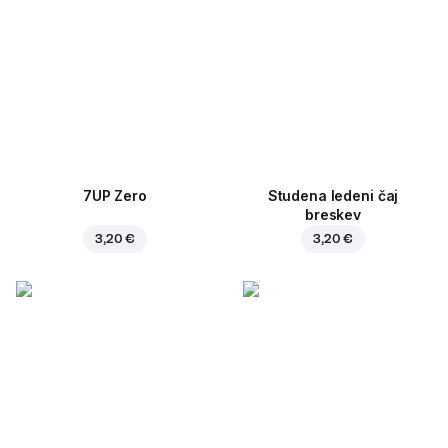
7UP Zero
Studena ledeni čaj
breskev
3,20 €
3,20 €