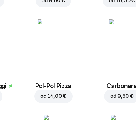
od
8,00 €
od
10,00 €
ggi
Pol-Pol Pizza
Carbonar
od
14,00 €
od
9,50 €