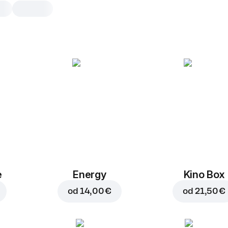
Pečen krompirček
200 g, 200 g
Hrustljav krompirček z origanom, peč
200 g
e
Energy
Kino Box
od
14,00 €
od
21,50 €