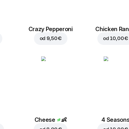
Crazy Pepperoni
Chicken Ra
od
9,50 €
od
10,00 €
Cheese
👶
4 Season