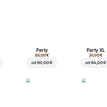
Party
Party XL
Dodaj v košaro za
3,50
65,00 €
91,00 €
od
60,00 €
od
84,00 €