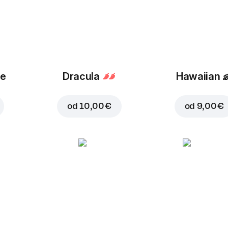
ue
Dracula
Hawaiian

od
10,00 €
od
9,00 €