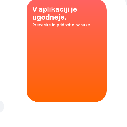
V aplikaciji je
ugodneje.
Prenesite in pridobite bonuse
en v pečici.