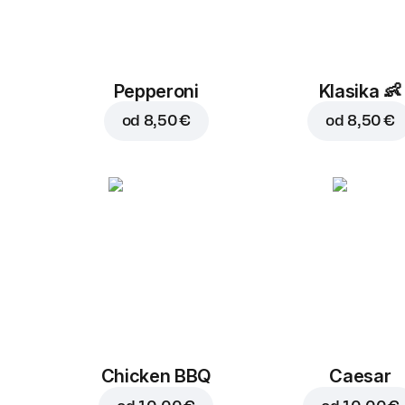
Pepperoni
Klasika
👶
od
8,50 €
od
8,50 €
Chicken BBQ
Caesar