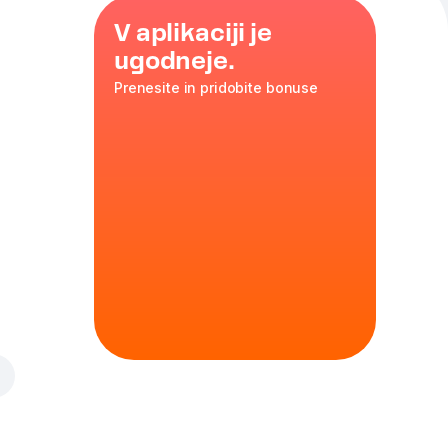
V aplikaciji je
ugodneje.
Prenesite in pridobite bonuse