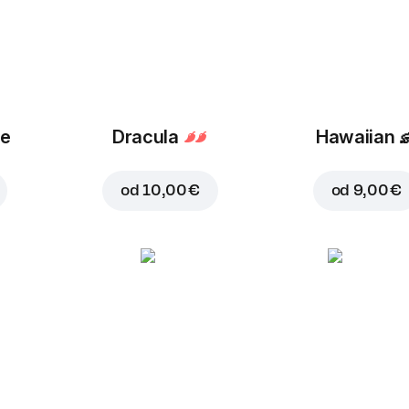
ue
Dracula
Hawaiian

od
10,00 €
od
9,00 €