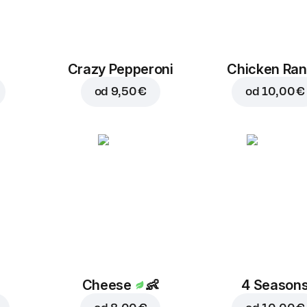
Crazy Pepperoni
Chicken Ra
od
9,50 €
od
10,00 €
Cheese
👶
4 Season