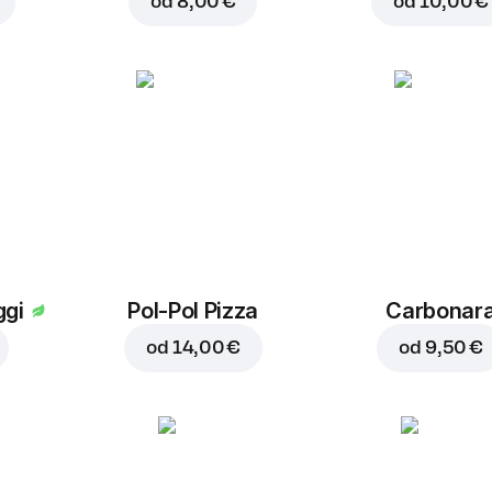
od
8,00 €
od
10,00 €
ggi
Pol-Pol Pizza
Carbonar
od
14,00 €
od
9,50 €