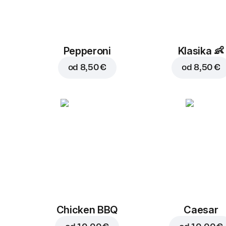
Pepperoni
Klasika
👶
od
8,50 €
od
8,50 €
Chicken BBQ
Caesar