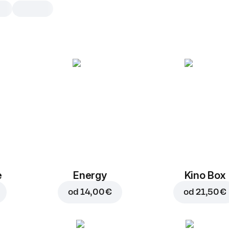
Burger omaka
1 kos, 30 g
1 kos
e
Energy
Kino Box
od
14,00 €
od
21,50 €