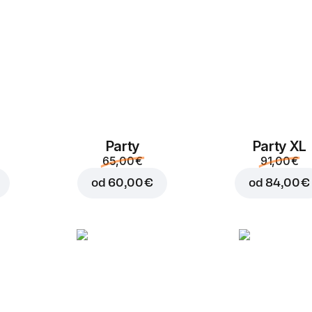
Party
Party XL
Dodaj v košaro za
0,80
65,00 €
91,00 €
od
60,00 €
od
84,00 €