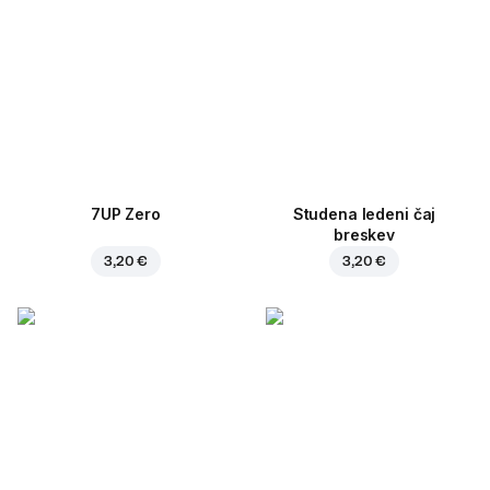
7UP Zero
Studena ledeni čaj
breskev
3,20 €
3,20 €