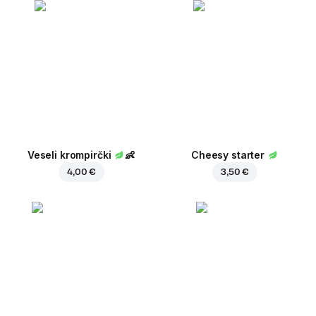
Veseli krompirčki
👶
Cheesy starter
4,00 €
3,50 €