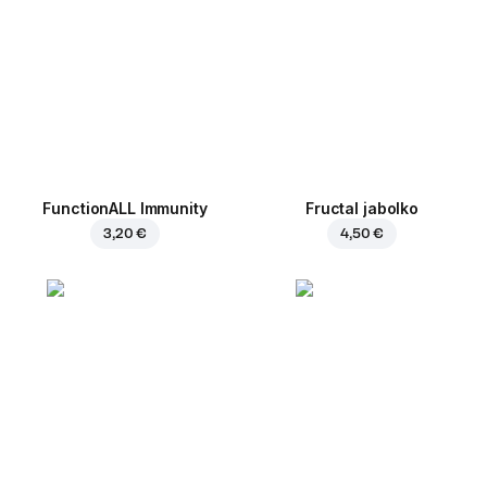
FunctionALL Immunity
Fructal jabolko
3,20 €
4,50 €