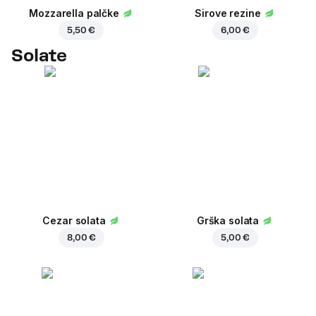
Mozzarella palčke
Sirove rezine
5,50 €
6,00 €
Solate
Cezar solata
Grška solata
8,00 €
5,00 €