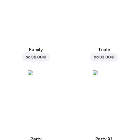
Family
Triple
od
38,00 €
od
33,00 €
Party
Party XL