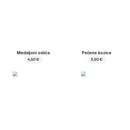
Medaljoni osliča
Pečene kozice
4,50 €
5,50 €