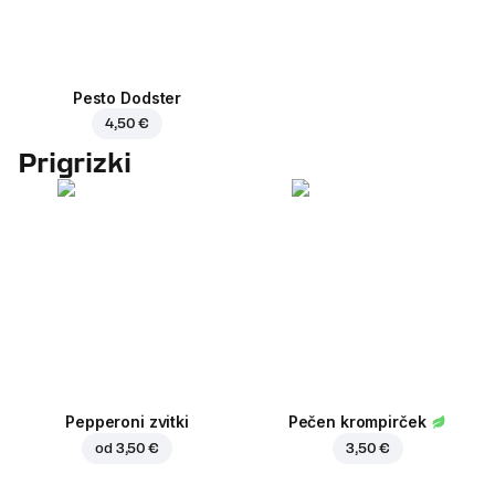
Pesto Dodster
4,50 €
Prigrizki
Pepperoni zvitki
Pečen krompirček
od
3,50 €
3,50 €