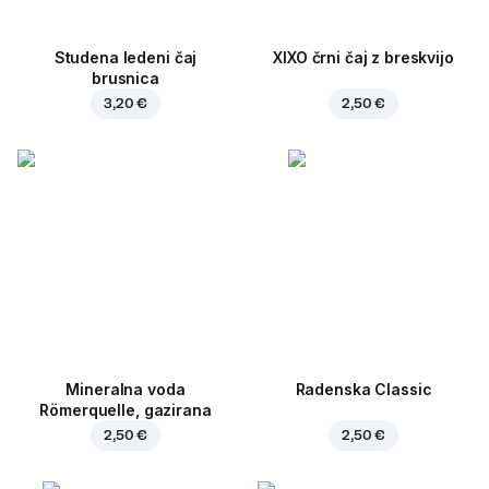
Studena ledeni čaj
XIXO črni čaj z breskvijo
brusnica
3,20 €
2,50 €
Mineralna voda
Radenska Classic
Römerquelle, gazirana
2,50 €
2,50 €