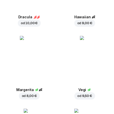
Dracula
Hawaiian
👶
od
10,00 €
od
9,00 €
Margerita
👶
Vegi
od
8,00 €
od
9,50 €