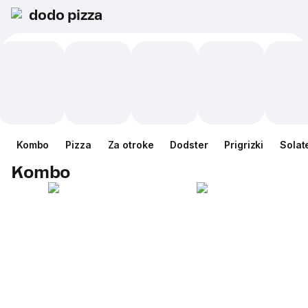
dodo pizza
Kombo
Pizza
Za otroke
Dodster
Prigrizki
Solat
Kombo