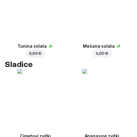
Tunina solata
Mešana solata
5,00 €
4,00 €
Sladice
Cimetovi zvitki
Ananasovi zvitki