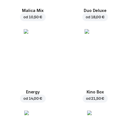
Malica Mix
Duo Deluxe
od
10,50 €
od
18,00 €
Energy
Kino Box
od
14,00 €
od
21,50 €