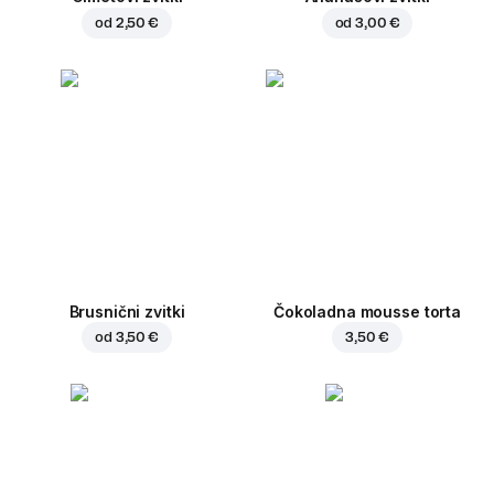
od
2,50 €
od
3,00 €
Brusnični zvitki
Čokoladna mousse torta
od
3,50 €
3,50 €