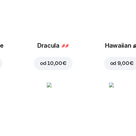
ue
Dracula
Hawaiian

od
10,00 €
od
9,00 €