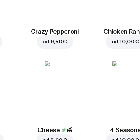
Crazy Pepperoni
Chicken Ra
od
9,50 €
od
10,00 €
Cheese
👶
4 Season