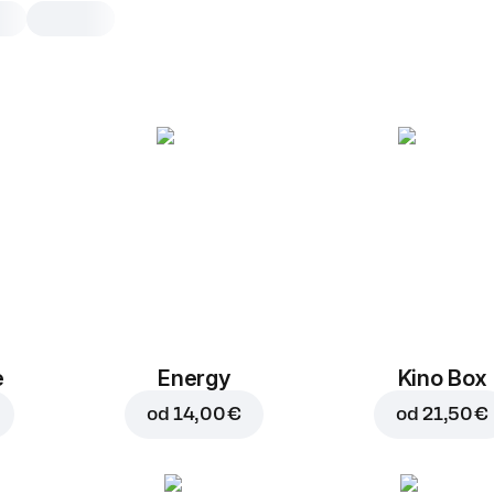
Double Pepperoni
30 cm, tradicionalno testo, 550 g, vklj
škatla
Paradižnikova omaka
,
mozzarell
porcija suhe salame
25 cm
30 cm
Tradicionalno
Tan
e
Energy
Kino Box
od
14,00 €
od
21,50 €
Dodaj na pizzo