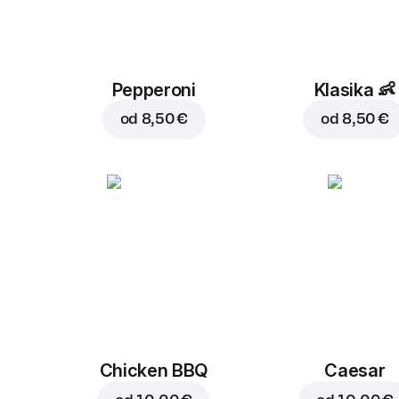
Pepperoni
Klasika
👶
od
8,50 €
od
8,50 €
Chicken BBQ
Caesar