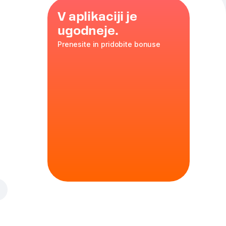
V aplikaciji je
ugodneje.
Prenesite in pridobite bonuse
. povratna
a
,
dvojna
35 cm
ko