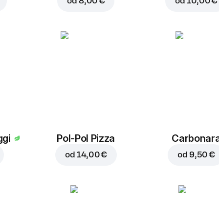
od
8,00 €
od
10,00 €
ggi
Pol-Pol Pizza
Carbonar
od
14,00 €
od
9,50 €