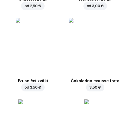
od
2,50 €
od
3,00 €
Brusnični zvitki
Čokoladna mousse torta
od
3,50 €
3,50 €