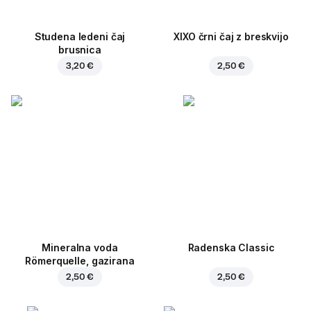
Studena ledeni čaj
XIXO črni čaj z breskvijo
brusnica
3,20 €
2,50 €
Mineralna voda
Radenska Classic
Römerquelle, gazirana
2,50 €
2,50 €