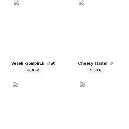
Veseli krompirčki
👶
Cheesy starter
4,00 €
3,50 €