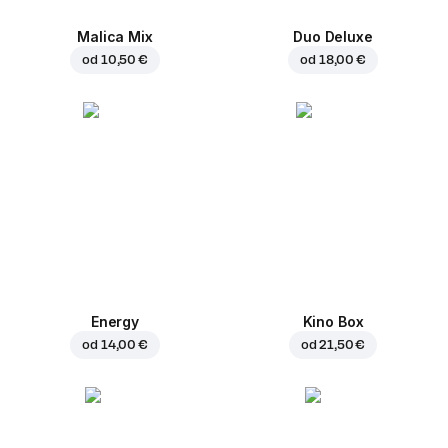
Malica Mix
Duo Deluxe
od
10,50 €
od
18,00 €
Energy
Kino Box
od
14,00 €
od
21,50 €