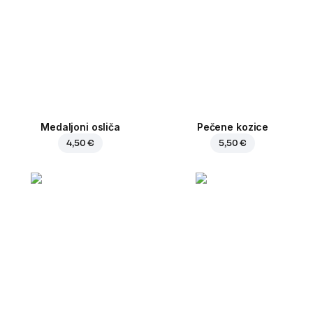
Medaljoni osliča
Pečene kozice
4,50 €
5,50 €