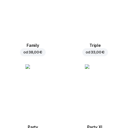
Family
Triple
od
38,00 €
od
33,00 €
Party
Party XL