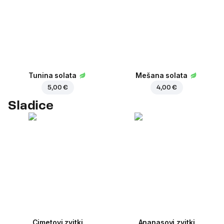
Tunina solata
Mešana solata
5,00 €
4,00 €
Sladice
Cimetovi zvitki
Ananasovi zvitki