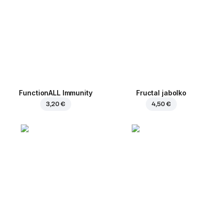
FunctionALL Immunity
Fructal jabolko
3,20 €
4,50 €