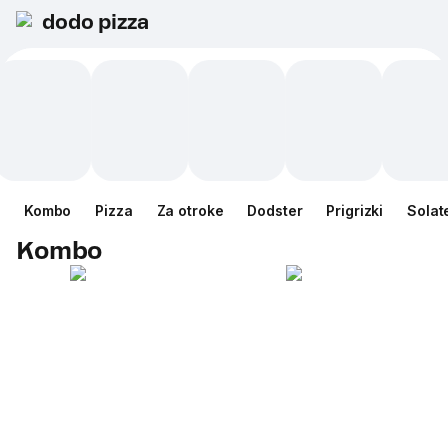
dodo pizza
Kombo
Pizza
Za otroke
Dodster
Prigrizki
Solat
Kombo