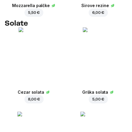
Mozzarella palčke
Sirove rezine
5,50 €
6,00 €
Solate
Cezar solata
Grška solata
8,00 €
5,00 €