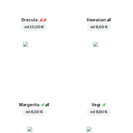
Dracula
Hawaiian
👶
od
10,00 €
od
9,00 €
Margerita
👶
Vegi
od
8,00 €
od
9,50 €