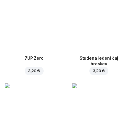
7UP Zero
Studena ledeni čaj
breskev
3,20 €
3,20 €