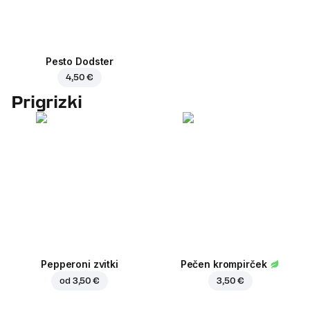
Pesto Dodster
4,50 €
Prigrizki
Pepperoni zvitki
Pečen krompirček
od
3,50 €
3,50 €