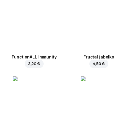
FunctionALL Immunity
Fructal jabolko
3,20 €
4,50 €