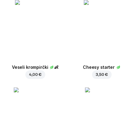
Veseli krompirčki
👶
Cheesy starter
4,00 €
3,50 €