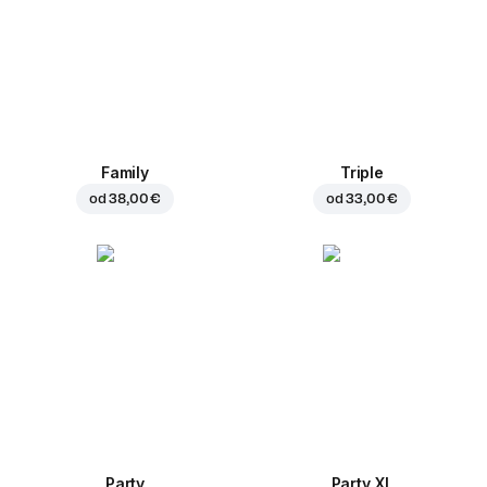
Family
Triple
od
38,00 €
od
33,00 €
Party
Party XL