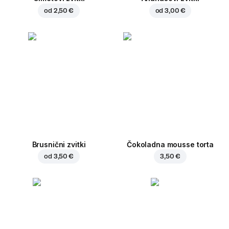
od
2,50 €
od
3,00 €
Brusnični zvitki
Čokoladna mousse torta
od
3,50 €
3,50 €