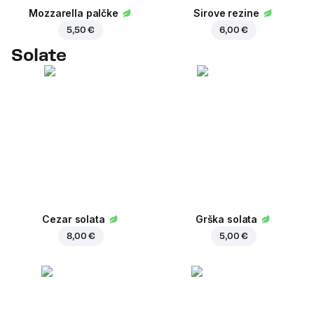
Mozzarella palčke
Sirove rezine
5,50 €
6,00 €
Solate
Cezar solata
Grška solata
8,00 €
5,00 €