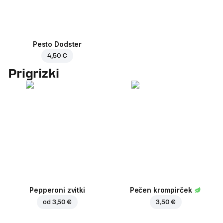
Pesto Dodster
4,50 €
Prigrizki
Pepperoni zvitki
Pečen krompirček
od
3,50 €
3,50 €