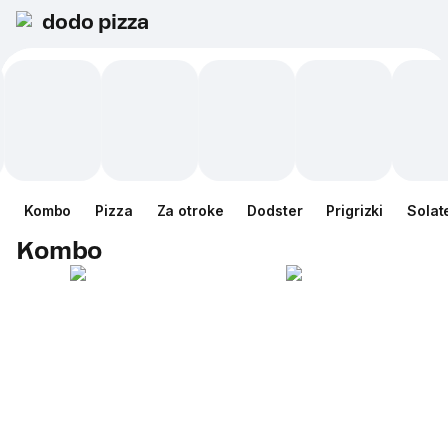
dodo pizza
Kombo
Pizza
Za otroke
Dodster
Prigrizki
Solat
Kombo