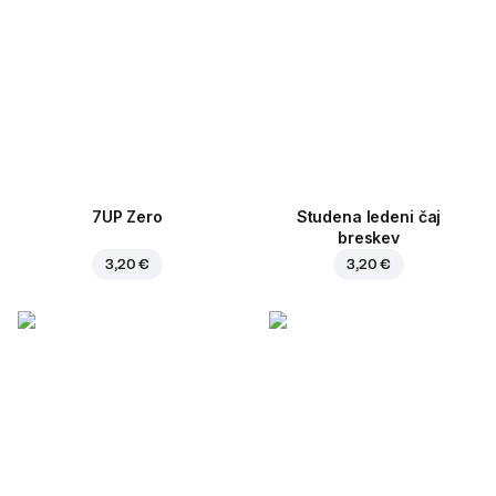
7UP Zero
Studena ledeni čaj
breskev
3,20 €
3,20 €