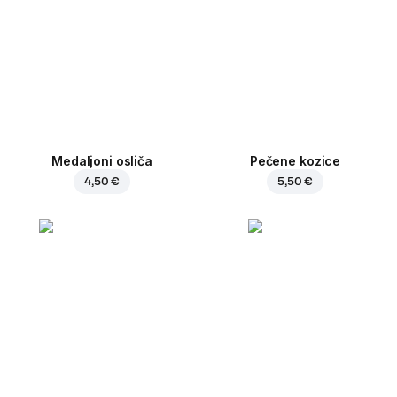
Medaljoni osliča
Pečene kozice
4,50 €
5,50 €