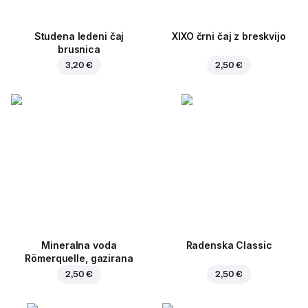
Studena ledeni čaj
XIXO črni čaj z breskvijo
brusnica
3,20 €
2,50 €
Mineralna voda
Radenska Classic
Römerquelle, gazirana
2,50 €
2,50 €