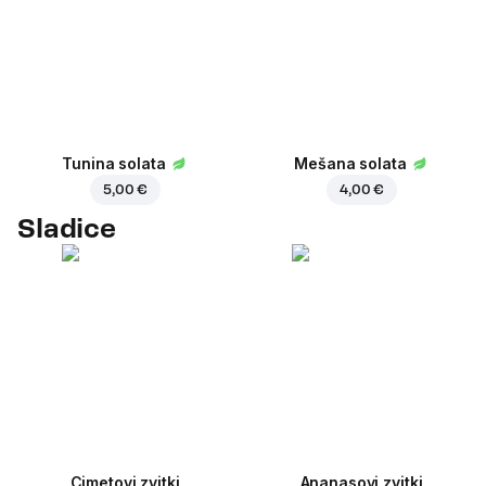
Tunina solata
Mešana solata
5,00 €
4,00 €
Sladice
Cimetovi zvitki
Ananasovi zvitki