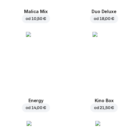
Malica Mix
Duo Deluxe
od
10,50 €
od
18,00 €
Energy
Kino Box
od
14,00 €
od
21,50 €