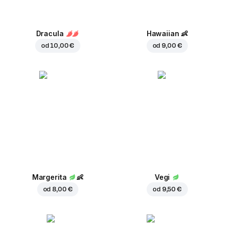
Dracula
Hawaiian
👶
od
10,00 €
od
9,00 €
Margerita
👶
Vegi
od
8,00 €
od
9,50 €