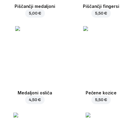
Piščančji medaljoni
Piščančji fingersi
5,00 €
5,50 €
Medaljoni osliča
Pečene kozice
4,50 €
5,50 €