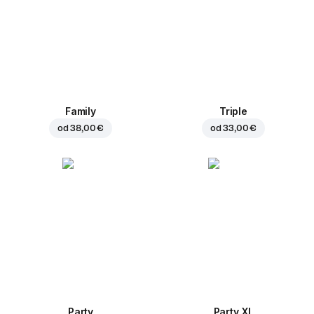
Family
Triple
od
38,00 €
od
33,00 €
Party
Party XL