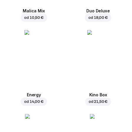
Malica Mix
Duo Deluxe
od
10,50 €
od
18,00 €
Energy
Kino Box
od
14,00 €
od
21,50 €