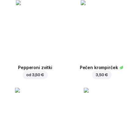
Pepperoni zvitki
Pečen krompirček
od
3,50 €
3,50 €