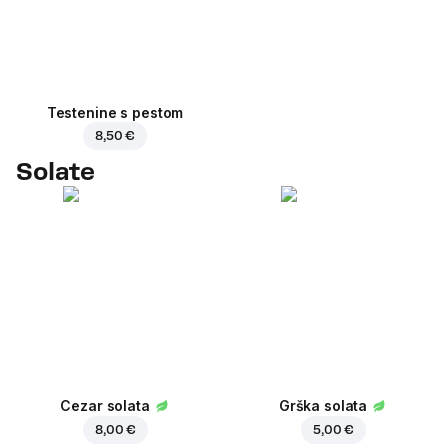
Testenine s pestom
8,50 €
Solate
Cezar solata
Grška solata
8,00 €
5,00 €