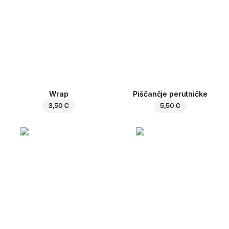
Wrap
Piščančje perutničke
3,50 €
5,50 €