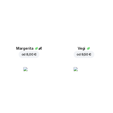
Margerita
👶
Vegi
od
8,00 €
od
9,50 €