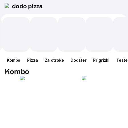
dodo pizza
Kombo
Pizza
Za otroke
Dodster
Prigrizki
Teste
Kombo