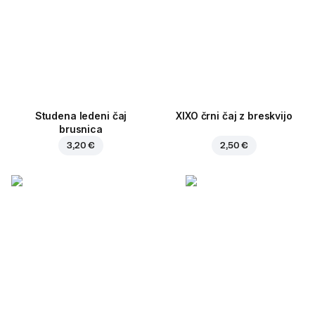
Studena ledeni čaj
XIXO črni čaj z breskvijo
brusnica
3,20 €
2,50 €