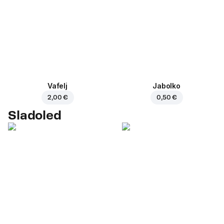
Vafelj
Jabolko
2,00 €
0,50 €
Sladoled