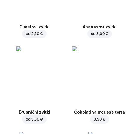
Cimetovi zvitki
Ananasovi zvitki
od
2,50 €
od
3,00 €
Brusnični zvitki
Čokoladna mousse torta
od
3,50 €
3,50 €