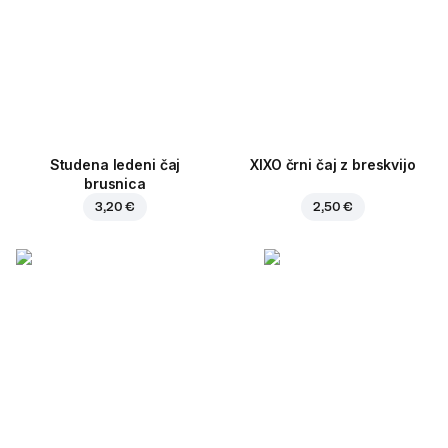
Studena ledeni čaj
XIXO črni čaj z breskvijo
brusnica
3,20 €
2,50 €