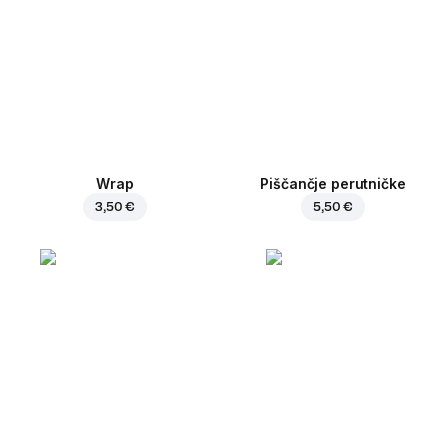
Wrap
Piščančje perutničke
3,50 €
5,50 €