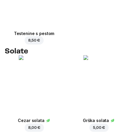
Testenine s pestom
8,50 €
Solate
Cezar solata
Grška solata
8,00 €
5,00 €