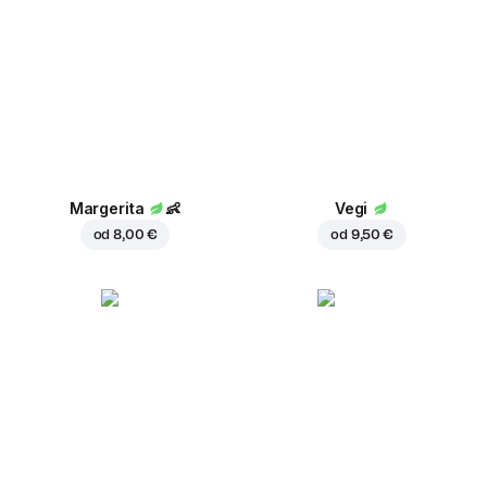
Margerita
👶
Vegi
od
8,00 €
od
9,50 €