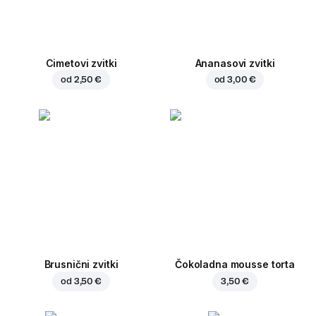
Cimetovi zvitki
Ananasovi zvitki
od
2,50 €
od
3,00 €
Brusnični zvitki
Čokoladna mousse torta
od
3,50 €
3,50 €