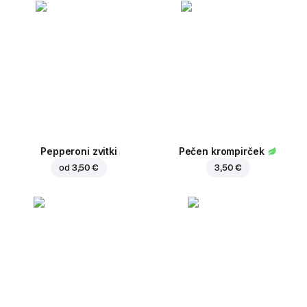
Pepperoni zvitki
Pečen krompirček
od
3,50 €
3,50 €