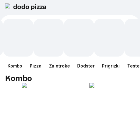
dodo pizza
Kombo
Pizza
Za otroke
Dodster
Prigrizki
Teste
Kombo