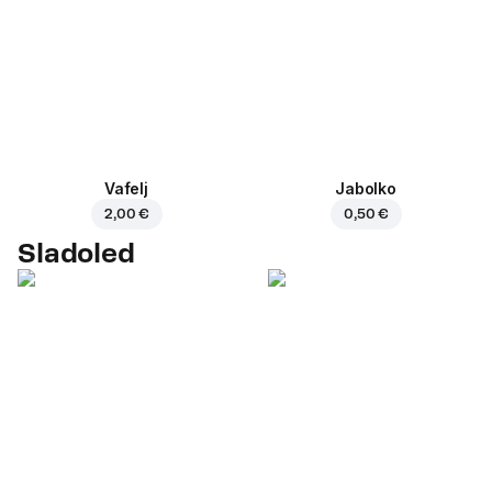
Vafelj
Jabolko
2,00 €
0,50 €
Sladoled