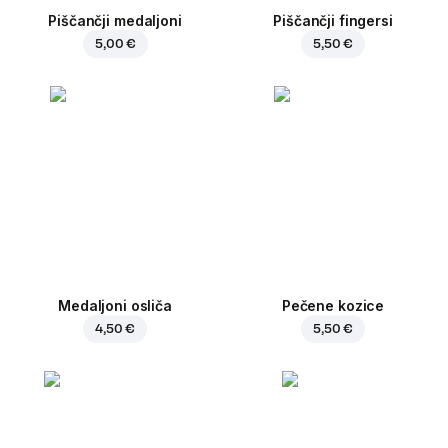
Piščančji medaljoni
Piščančji fingersi
5,00 €
5,50 €
Medaljoni osliča
Pečene kozice
4,50 €
5,50 €