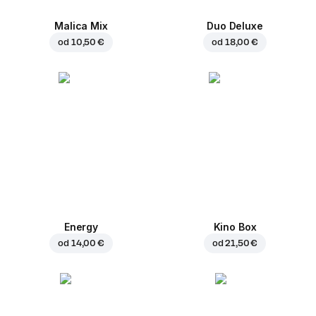
Malica Mix
Duo Deluxe
od
10,50 €
od
18,00 €
Energy
Kino Box
od
14,00 €
od
21,50 €