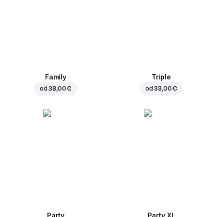
Family
Triple
od
38,00 €
od
33,00 €
Party
Party XL