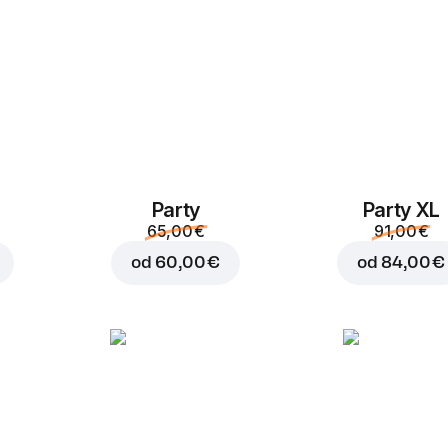
Party
Party XL
Dodaj v košaro za
0,50
65,00 €
91,00 €
od
60,00 €
od
84,00 €