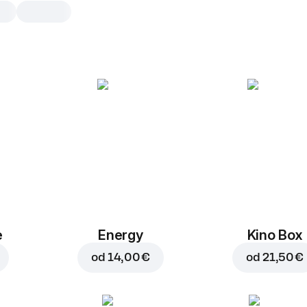
Paradižnikova omak
1 kos
1 kos
e
Energy
Kino Box
od
14,00 €
od
21,50 €