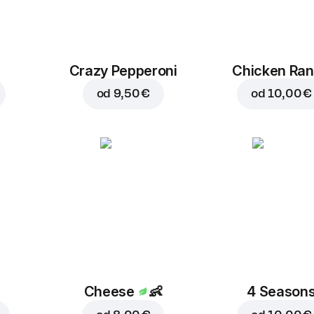
Crazy Pepperoni
Chicken Ra
od
9,50 €
od
10,00 €
Cheese
👶
4 Season