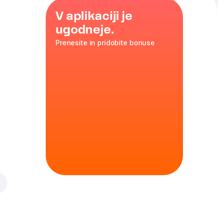
V aplikaciji je
ugodneje.
Prenesite in pridobite bonuse
a