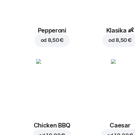
Pepperoni
Klasika
👶
od
8,50 €
od
8,50 €
Chicken BBQ
Caesar