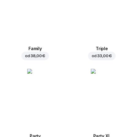
Family
Triple
od
38,00 €
od
33,00 €
Party
Party XL