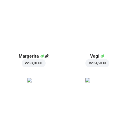
Margerita
👶
Vegi
od
8,00 €
od
9,50 €