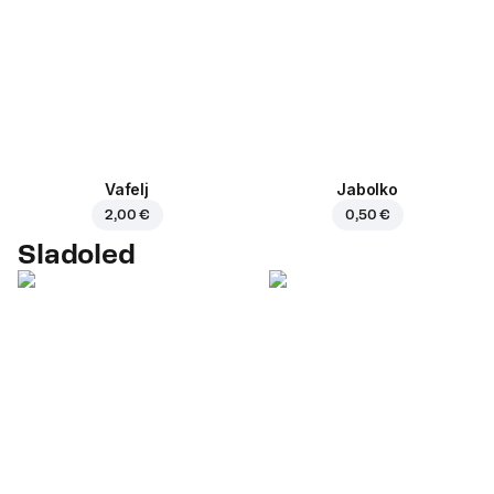
Vafelj
Jabolko
2,00 €
0,50 €
Sladoled