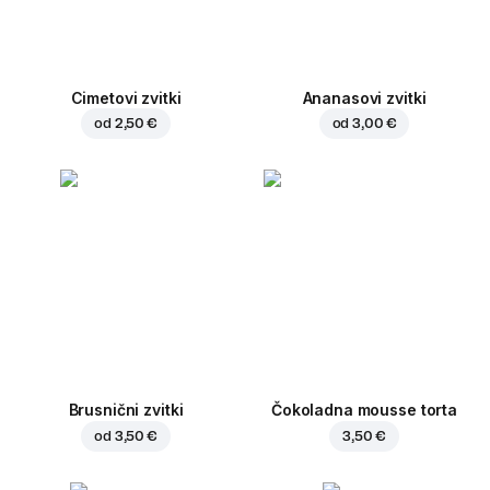
Cimetovi zvitki
Ananasovi zvitki
od
2,50 €
od
3,00 €
Brusnični zvitki
Čokoladna mousse torta
od
3,50 €
3,50 €