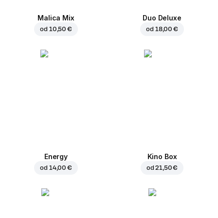
Malica Mix
Duo Deluxe
od
10,50 €
od
18,00 €
Energy
Kino Box
od
14,00 €
od
21,50 €