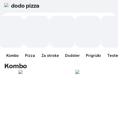
dodo pizza
Kombo
Pizza
Za otroke
Dodster
Prigrizki
Teste
Kombo