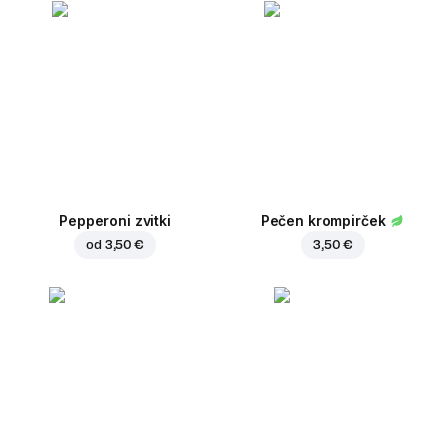
Pepperoni zvitki
Pečen krompirček
od
3,50 €
3,50 €