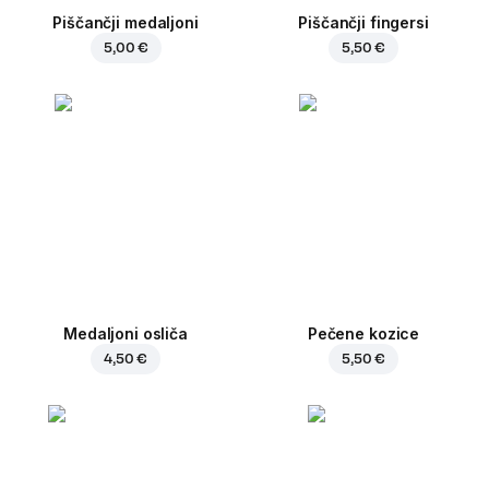
Piščančji medaljoni
Piščančji fingersi
5,00 €
5,50 €
Medaljoni osliča
Pečene kozice
4,50 €
5,50 €