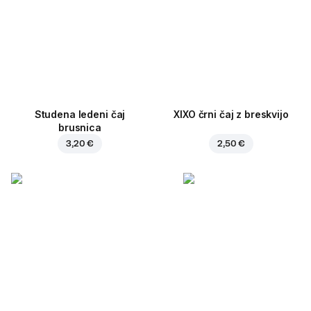
Studena ledeni čaj
XIXO črni čaj z breskvijo
brusnica
3,20 €
2,50 €