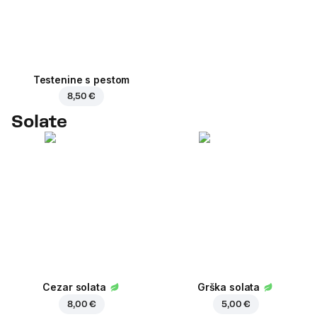
Testenine s pestom
8,50 €
Solate
Cezar solata
Grška solata
8,00 €
5,00 €