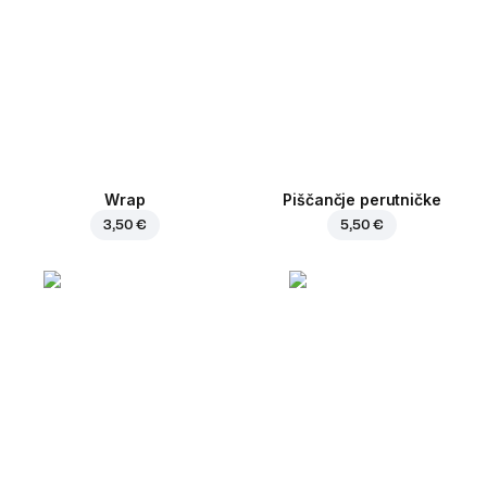
Wrap
Piščančje perutničke
3,50 €
5,50 €