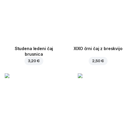
Studena ledeni čaj
XIXO črni čaj z breskvijo
brusnica
3,20 €
2,50 €