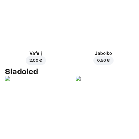
Vafelj
Jabolko
2,00 €
0,50 €
Sladoled