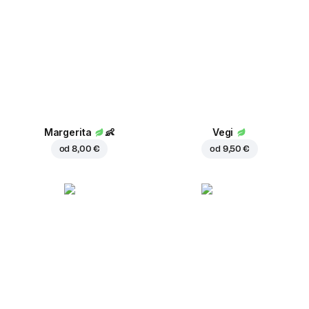
Margerita
👶
Vegi
od
8,00 €
od
9,50 €