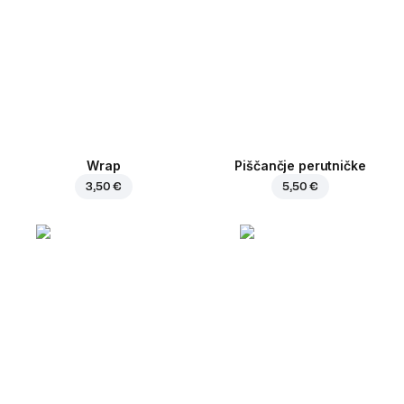
Wrap
Piščančje perutničke
3,50 €
5,50 €