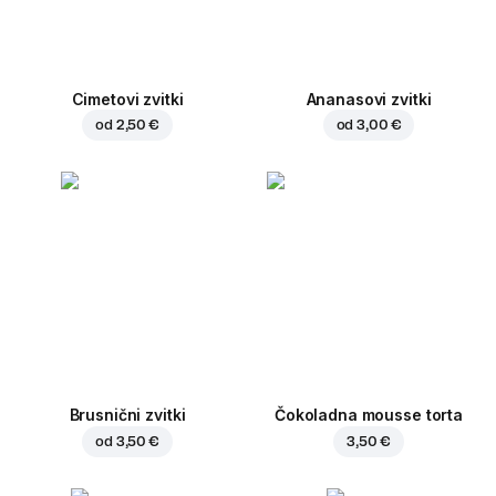
Cimetovi zvitki
Ananasovi zvitki
od
2,50 €
od
3,00 €
Brusnični zvitki
Čokoladna mousse torta
od
3,50 €
3,50 €