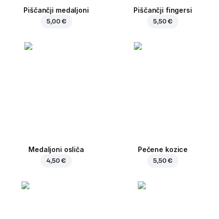
Piščančji medaljoni
Piščančji fingersi
5,00 €
5,50 €
Medaljoni osliča
Pečene kozice
4,50 €
5,50 €