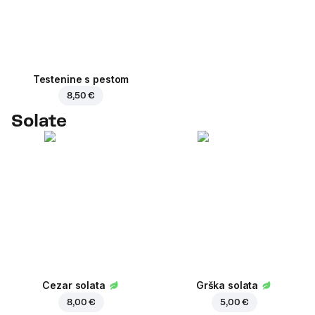
Testenine s pestom
8,50 €
Solate
Cezar solata
Grška solata
8,00 €
5,00 €