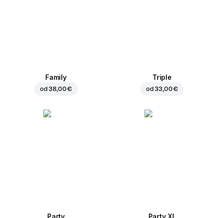
Family
Triple
od
38,00 €
od
33,00 €
Party
Party XL