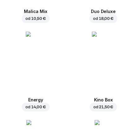
Malica Mix
Duo Deluxe
od
10,50 €
od
18,00 €
Energy
Kino Box
od
14,00 €
od
21,50 €