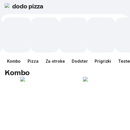
dodo pizza
Kombo
Pizza
Za otroke
Dodster
Prigrizki
Teste
Kombo