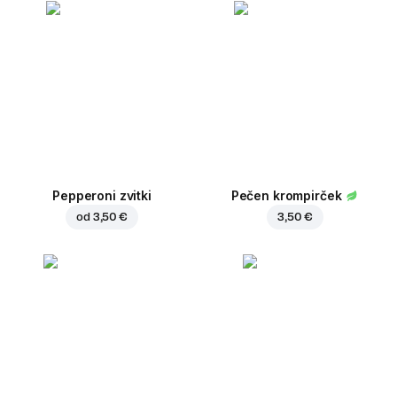
Pepperoni zvitki
Pečen krompirček
od
3,50 €
3,50 €