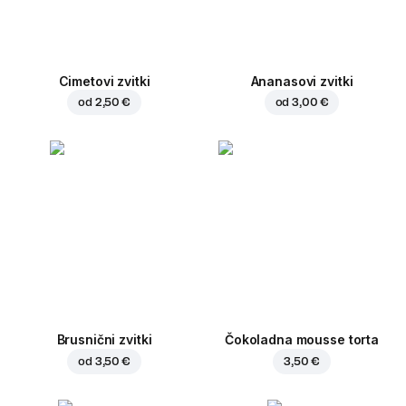
Cimetovi zvitki
Ananasovi zvitki
od
2,50 €
od
3,00 €
Brusnični zvitki
Čokoladna mousse torta
od
3,50 €
3,50 €