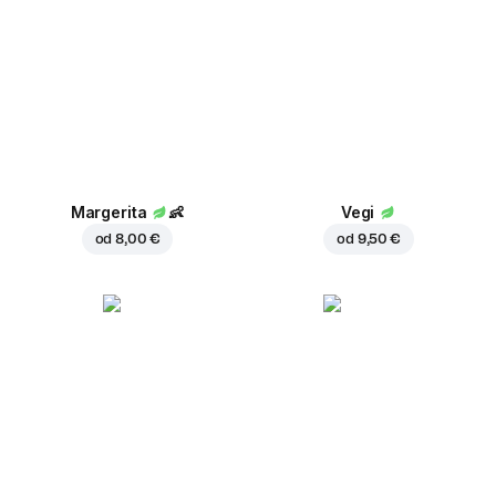
Margerita
👶
Vegi
od
8,00 €
od
9,50 €