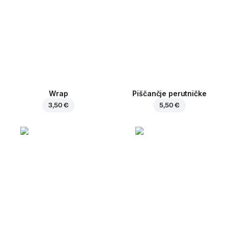
Wrap
Piščančje perutničke
3,50 €
5,50 €