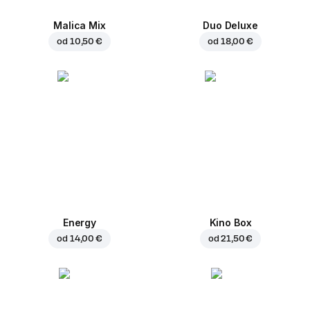
Malica Mix
Duo Deluxe
od
10,50 €
od
18,00 €
Energy
Kino Box
od
14,00 €
od
21,50 €