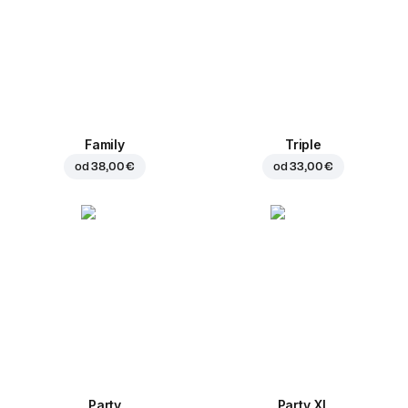
Family
Triple
od
38,00 €
od
33,00 €
Party
Party XL