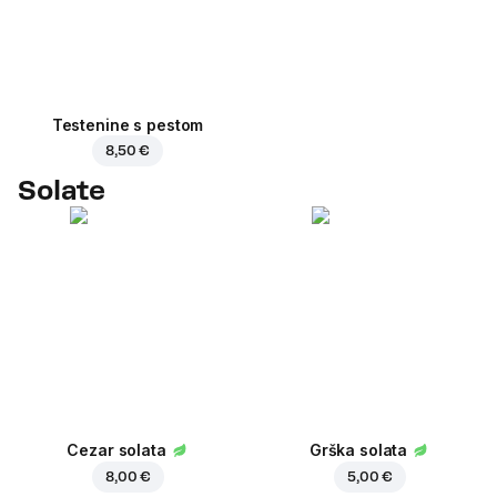
Testenine s pestom
8,50 €
Solate
Cezar solata
Grška solata
8,00 €
5,00 €