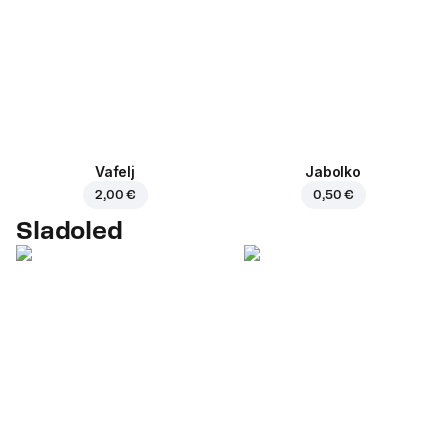
Vafelj
Jabolko
2,00 €
0,50 €
Sladoled