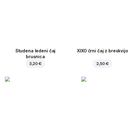
Studena ledeni čaj
XIXO črni čaj z breskvijo
brusnica
3,20 €
2,50 €