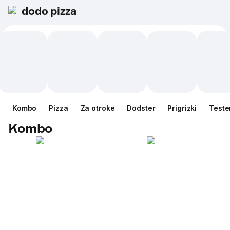
dodo pizza
Kombo
Pizza
Za otroke
Dodster
Prigrizki
Teste
Kombo