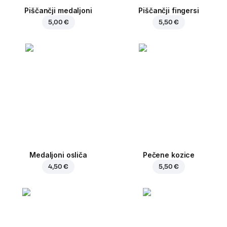
Piščančji medaljoni
Piščančji fingersi
5,00 €
5,50 €
Medaljoni osliča
Pečene kozice
4,50 €
5,50 €