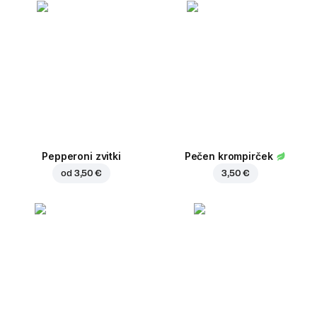
Pepperoni zvitki
Pečen krompirček
od
3,50 €
3,50 €