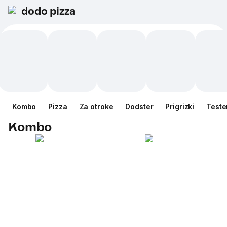
dodo pizza
Kombo
Pizza
Za otroke
Dodster
Prigrizki
Teste
Kombo