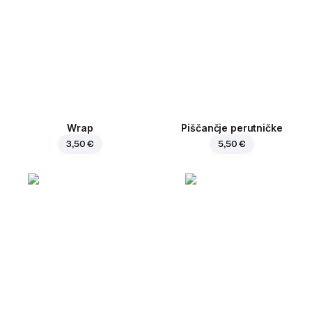
Wrap
Piščančje perutničke
3,50 €
5,50 €