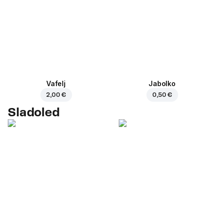
Vafelj
Jabolko
2,00 €
0,50 €
Sladoled