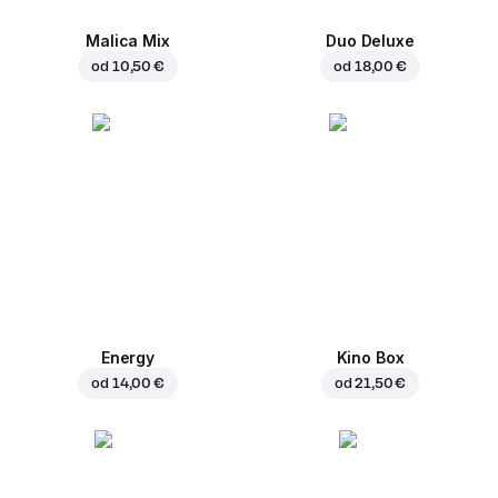
Malica Mix
Duo Deluxe
od
10,50 €
od
18,00 €
Energy
Kino Box
od
14,00 €
od
21,50 €