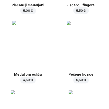
Piščančji medaljoni
Piščančji fingersi
5,00 €
5,50 €
Medaljoni osliča
Pečene kozice
4,50 €
5,50 €