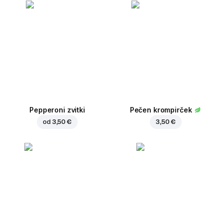
Pepperoni zvitki
Pečen krompirček
od
3,50 €
3,50 €