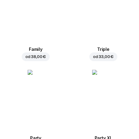
Family
Triple
od
38,00 €
od
33,00 €
Party
Party XL