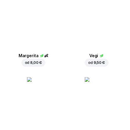
Margerita
👶
Vegi
od
8,00 €
od
9,50 €