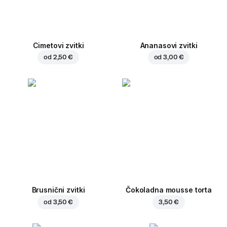
Cimetovi zvitki
Ananasovi zvitki
od
2,50 €
od
3,00 €
Brusnični zvitki
Čokoladna mousse torta
od
3,50 €
3,50 €