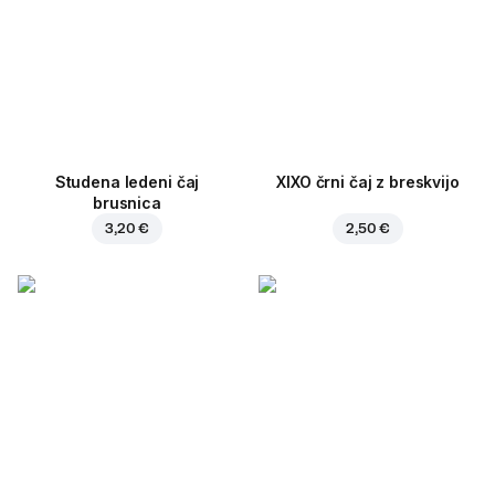
Studena ledeni čaj
XIXO črni čaj z breskvijo
brusnica
3,20 €
2,50 €