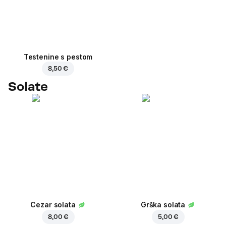
Testenine s pestom
8,50 €
Solate
Cezar solata
Grška solata
8,00 €
5,00 €