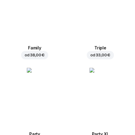
Family
Triple
od
38,00 €
od
33,00 €
Party
Party XL