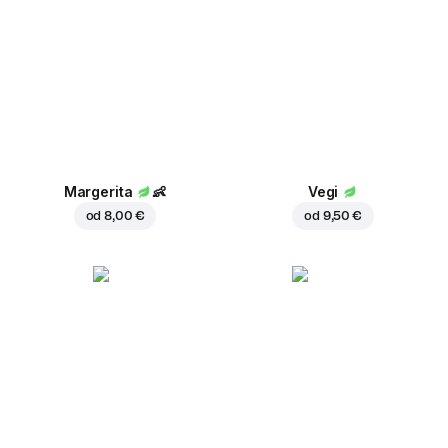
Margerita
👶
Vegi
od
8,00 €
od
9,50 €