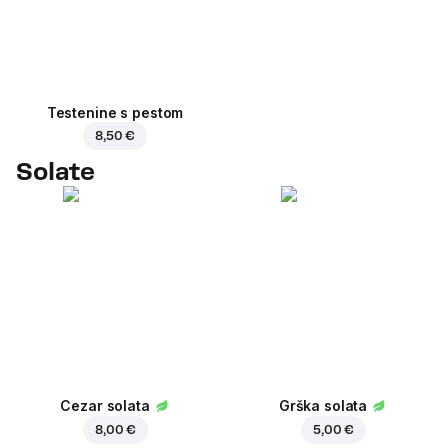
Testenine s pestom
8,50 €
Solate
Cezar solata
Grška solata
8,00 €
5,00 €