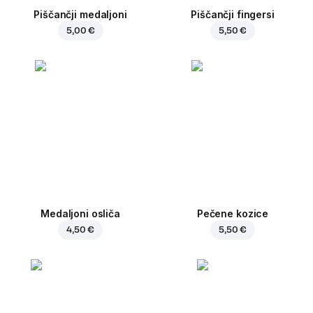
Piščančji medaljoni
Piščančji fingersi
5,00 €
5,50 €
Medaljoni osliča
Pečene kozice
4,50 €
5,50 €