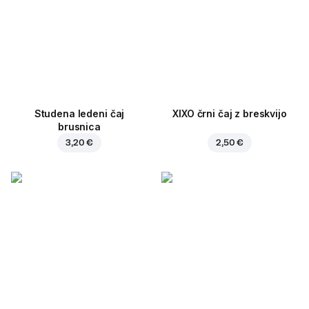
Studena ledeni čaj
XIXO črni čaj z breskvijo
brusnica
3,20 €
2,50 €