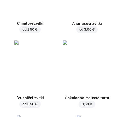
Cimetovi zvitki
Ananasovi zvitki
od
2,50 €
od
3,00 €
Brusnični zvitki
Čokoladna mousse torta
od
3,50 €
3,50 €