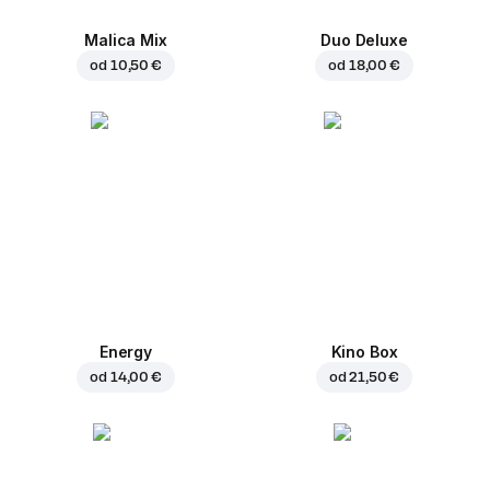
Malica Mix
Duo Deluxe
od
10,50 €
od
18,00 €
Energy
Kino Box
od
14,00 €
od
21,50 €