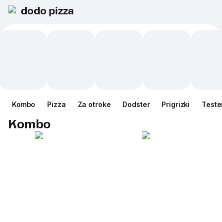
dodo pizza
Kombo
Pizza
Za otroke
Dodster
Prigrizki
Teste
Kombo