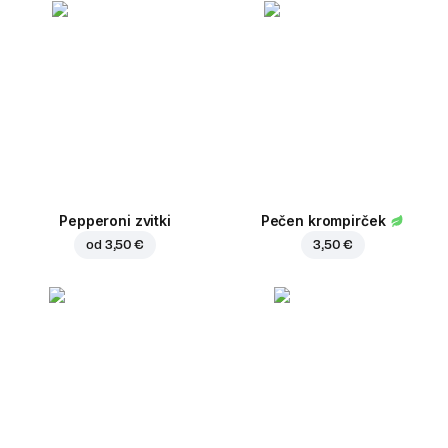
Pepperoni zvitki
Pečen krompirček
od
3,50 €
3,50 €