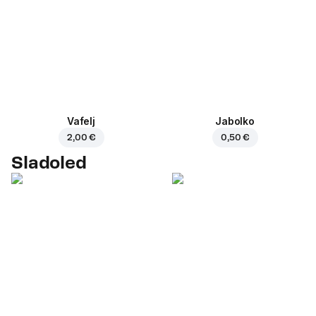
Vafelj
Jabolko
2,00 €
0,50 €
Sladoled