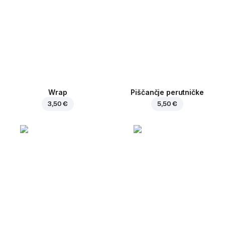
Wrap
Piščančje perutničke
3,50 €
5,50 €