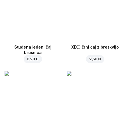
Studena ledeni čaj
XIXO črni čaj z breskvijo
brusnica
3,20 €
2,50 €