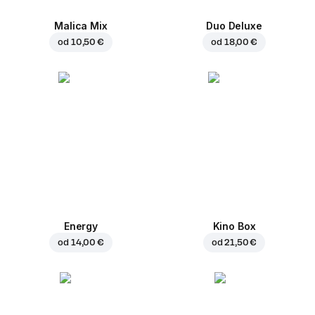
Malica Mix
Duo Deluxe
od
10,50 €
od
18,00 €
Energy
Kino Box
od
14,00 €
od
21,50 €