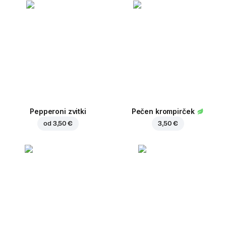
Pepperoni zvitki
Pečen krompirček
od
3,50 €
3,50 €