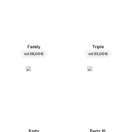
Family
Triple
od
38,00 €
od
33,00 €
Party
Party XL