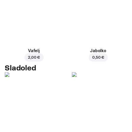
Vafelj
Jabolko
2,00 €
0,50 €
Sladoled