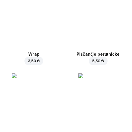
Wrap
Piščančje perutničke
3,50 €
5,50 €