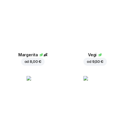
Margerita
👶
Vegi
od
8,00 €
od
9,50 €