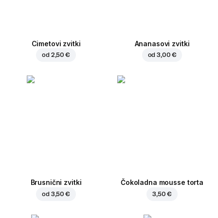
Cimetovi zvitki
Ananasovi zvitki
od
2,50 €
od
3,00 €
Brusnični zvitki
Čokoladna mousse torta
od
3,50 €
3,50 €