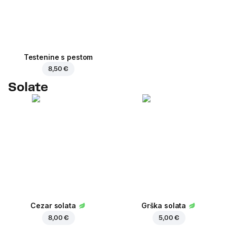
Testenine s pestom
8,50 €
Solate
Cezar solata
Grška solata
8,00 €
5,00 €