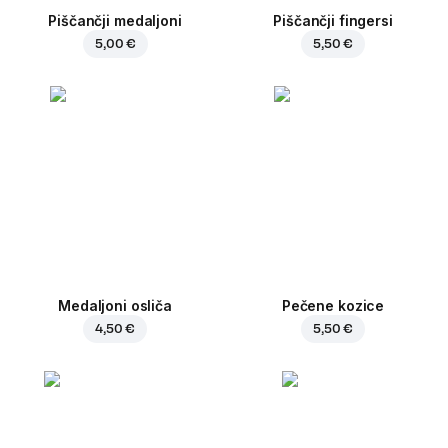
Piščančji medaljoni
Piščančji fingersi
5,00 €
5,50 €
Medaljoni osliča
Pečene kozice
4,50 €
5,50 €