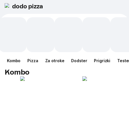
dodo pizza
Kombo
Pizza
Za otroke
Dodster
Prigrizki
Teste
Kombo