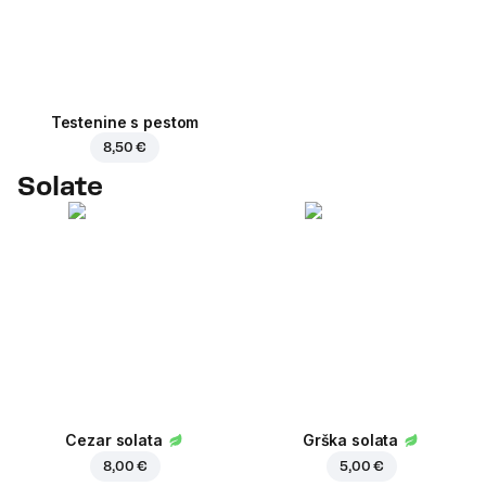
Testenine s pestom
8,50 €
Solate
Cezar solata
Grška solata
8,00 €
5,00 €