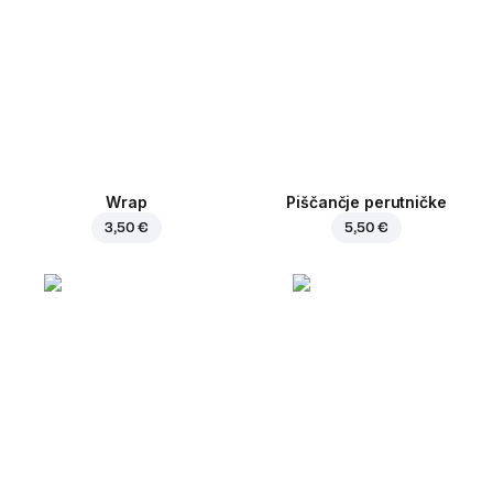
Wrap
Piščančje perutničke
3,50 €
5,50 €