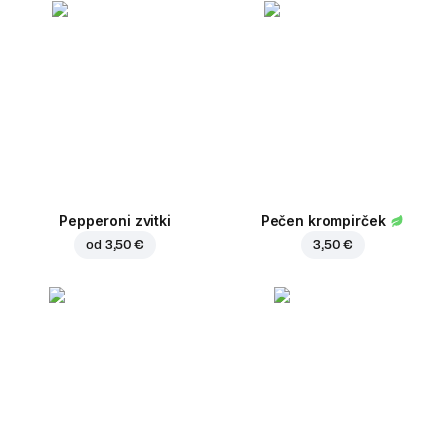
Pepperoni zvitki
Pečen krompirček
od
3,50 €
3,50 €