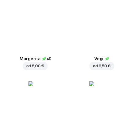
Margerita
👶
Vegi
od
8,00 €
od
9,50 €