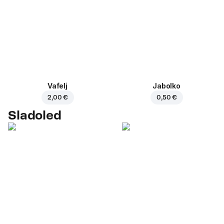
Vafelj
Jabolko
2,00 €
0,50 €
Sladoled