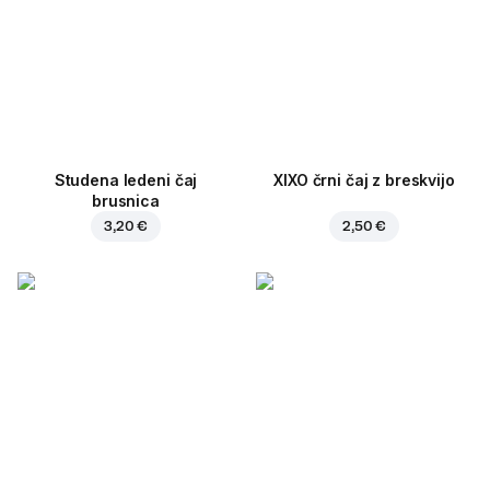
Studena ledeni čaj
XIXO črni čaj z breskvijo
brusnica
3,20 €
2,50 €