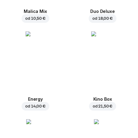
Malica Mix
Duo Deluxe
od
10,50 €
od
18,00 €
Energy
Kino Box
od
14,00 €
od
21,50 €