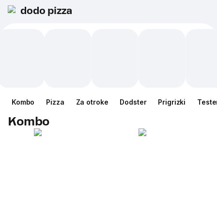
dodo pizza
Kombo
Pizza
Za otroke
Dodster
Prigrizki
Teste
Kombo