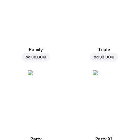
Family
Triple
od
38,00 €
od
33,00 €
Party
Party XL