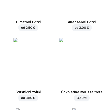
Cimetovi zvitki
Ananasovi zvitki
od
2,50 €
od
3,00 €
Brusnični zvitki
Čokoladna mousse torta
od
3,50 €
3,50 €