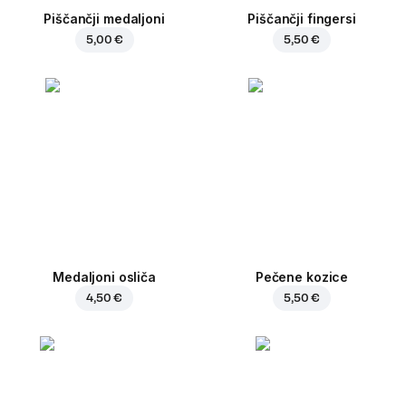
Piščančji medaljoni
Piščančji fingersi
5,00 €
5,50 €
Medaljoni osliča
Pečene kozice
4,50 €
5,50 €