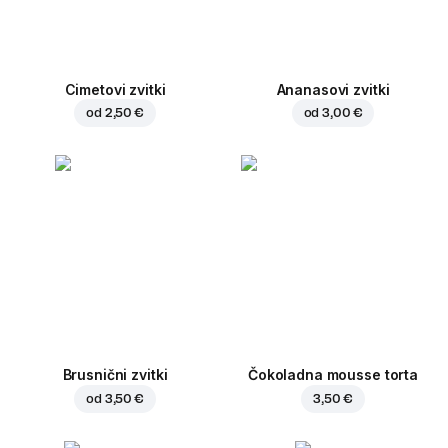
Cimetovi zvitki
Ananasovi zvitki
od
2,50 €
od
3,00 €
Brusnični zvitki
Čokoladna mousse torta
od
3,50 €
3,50 €