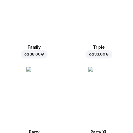
Family
Triple
od
38,00 €
od
33,00 €
Party
Party XL