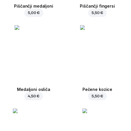
Piščančji medaljoni
Piščančji fingersi
5,00 €
5,50 €
Medaljoni osliča
Pečene kozice
4,50 €
5,50 €