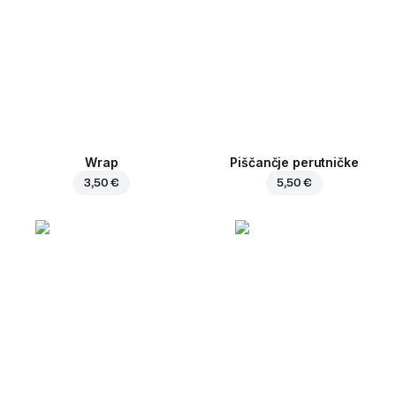
Wrap
Piščančje perutničke
3,50 €
5,50 €