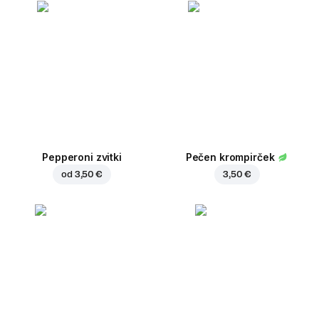
Pepperoni zvitki
Pečen krompirček
od
3,50 €
3,50 €