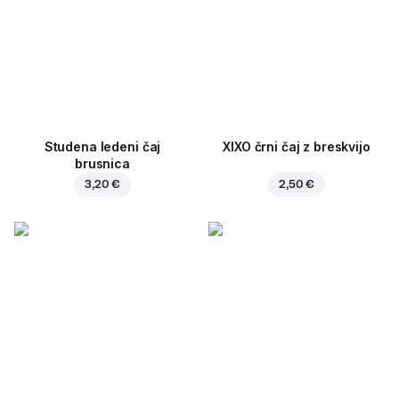
Studena ledeni čaj
XIXO črni čaj z breskvijo
brusnica
3,20 €
2,50 €