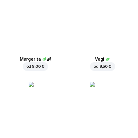
Margerita
👶
Vegi
od
8,00 €
od
9,50 €