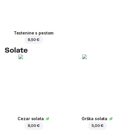
Testenine s pestom
8,50 €
Solate
Cezar solata
Grška solata
8,00 €
5,00 €