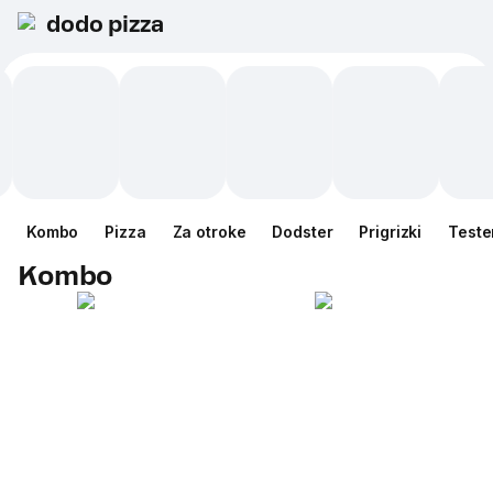
dodo pizza
Kombo
Pizza
Za otroke
Dodster
Prigrizki
Teste
Kombo