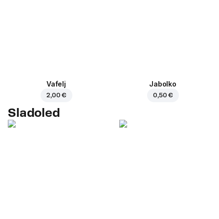
Vafelj
Jabolko
2,00 €
0,50 €
Sladoled