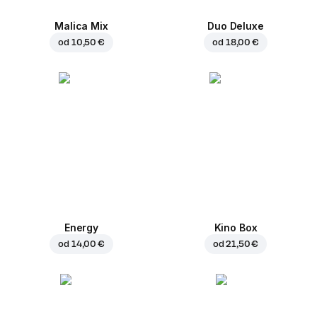
Malica Mix
Duo Deluxe
od
10,50 €
od
18,00 €
Energy
Kino Box
od
14,00 €
od
21,50 €