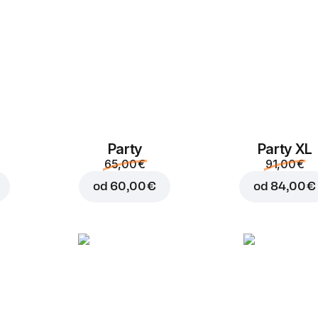
Party
Party XL
Dodaj v košaro za
0,80
65,00 €
91,00 €
od
60,00 €
od
84,00 €