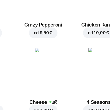
Crazy Pepperoni
Chicken Ra
od
9,50 €
od
10,00 €
Cheese
👶
4 Season