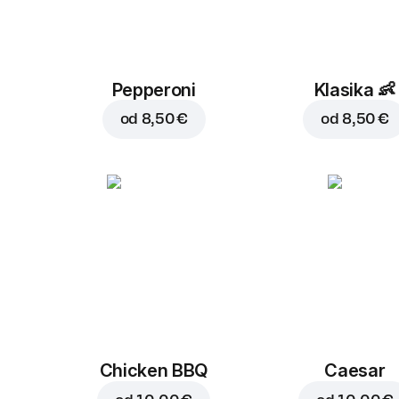
Pepperoni
Klasika
👶
od
8,50 €
od
8,50 €
Chicken BBQ
Caesar