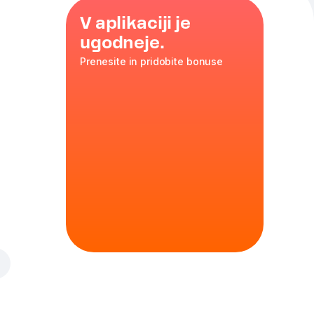
V aplikaciji je
ugodneje.
Prenesite in pridobite bonuse