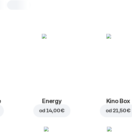
Ranch omaka
1 kos, 30 g
1 kos
e
Energy
Kino Box
od
14,00 €
od
21,50 €