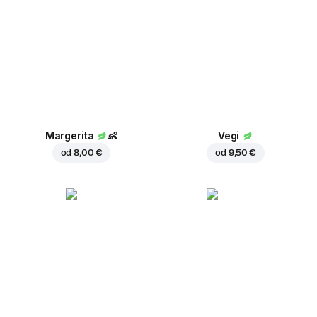
Margerita
👶
Vegi
od
8,00 €
od
9,50 €