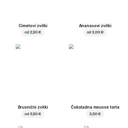
Cimetovi zvitki
Ananasovi zvitki
od
2,50 €
od
3,00 €
Brusnični zvitki
Čokoladna mousse torta
od
3,50 €
3,50 €