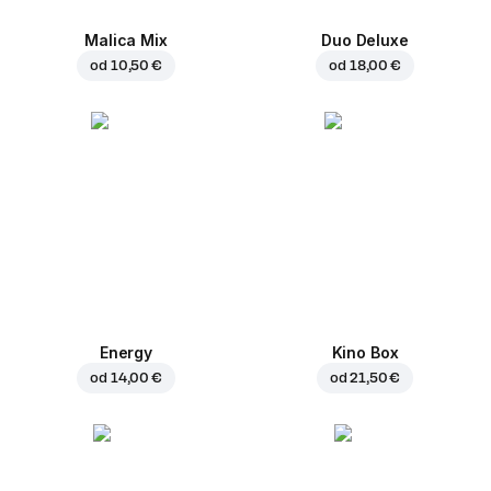
Malica Mix
Duo Deluxe
od
10,50 €
od
18,00 €
Energy
Kino Box
od
14,00 €
od
21,50 €