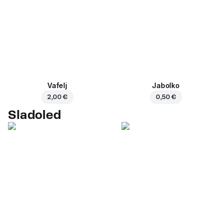
Vafelj
Jabolko
2,00 €
0,50 €
Sladoled