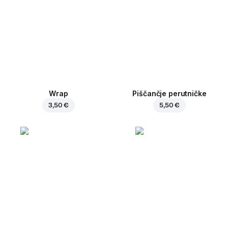
Wrap
Piščančje perutničke
3,50 €
5,50 €