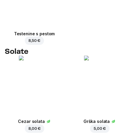
Testenine s pestom
8,50 €
Solate
Cezar solata
Grška solata
8,00 €
5,00 €