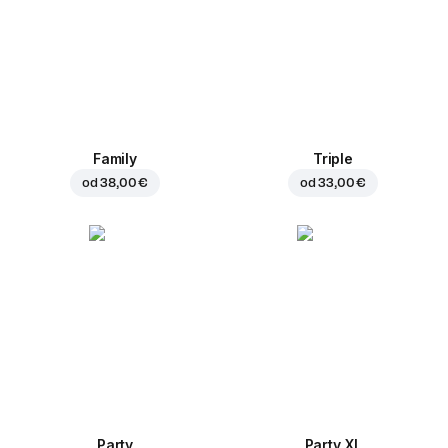
Family
Triple
od
38,00 €
od
33,00 €
Party
Party XL