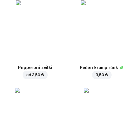
Pepperoni zvitki
Pečen krompirček
od
3,50 €
3,50 €