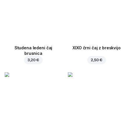
Studena ledeni čaj
XIXO črni čaj z breskvijo
brusnica
3,20 €
2,50 €