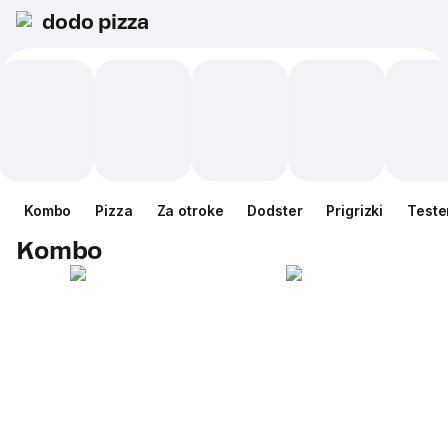
dodo pizza
Kombo
Pizza
Za otroke
Dodster
Prigrizki
Teste
Kombo