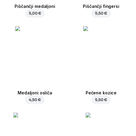
Piščančji medaljoni
Piščančji fingersi
5,00 €
5,50 €
Medaljoni osliča
Pečene kozice
4,50 €
5,50 €