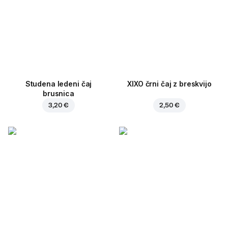
Studena ledeni čaj
XIXO črni čaj z breskvijo
brusnica
3,20 €
2,50 €