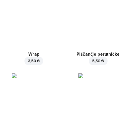
Wrap
Piščančje perutničke
3,50 €
5,50 €