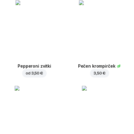
Pepperoni zvitki
Pečen krompirček
od
3,50 €
3,50 €