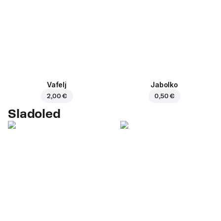
Vafelj
Jabolko
2,00 €
0,50 €
Sladoled