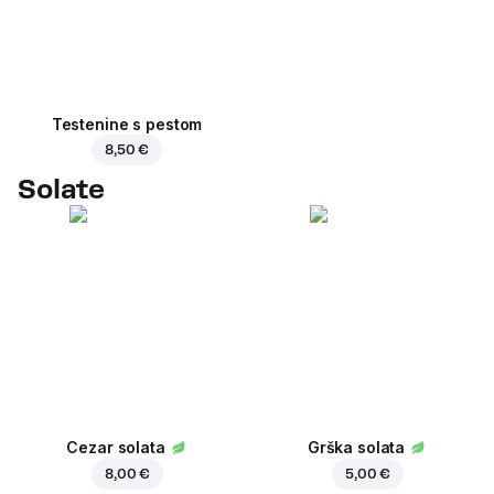
Testenine s pestom
8,50 €
Solate
Cezar solata
Grška solata
8,00 €
5,00 €