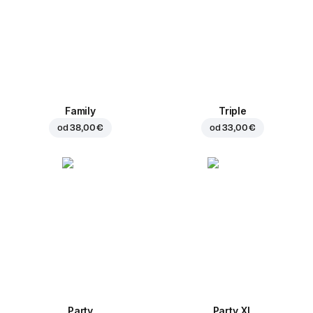
Family
Triple
od
38,00 €
od
33,00 €
Party
Party XL