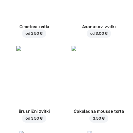
Cimetovi zvitki
Ananasovi zvitki
od
2,50 €
od
3,00 €
Brusnični zvitki
Čokoladna mousse torta
od
3,50 €
3,50 €