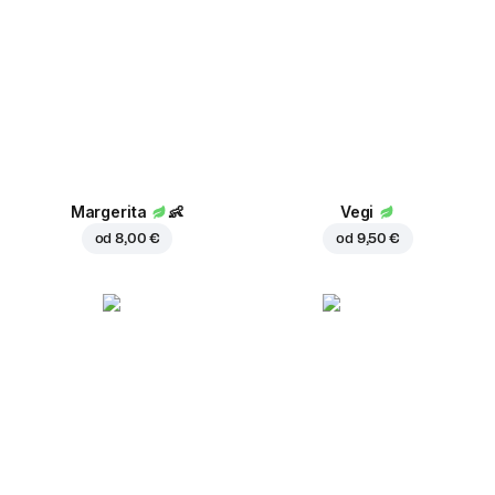
Margerita
👶
Vegi
od
8,00 €
od
9,50 €