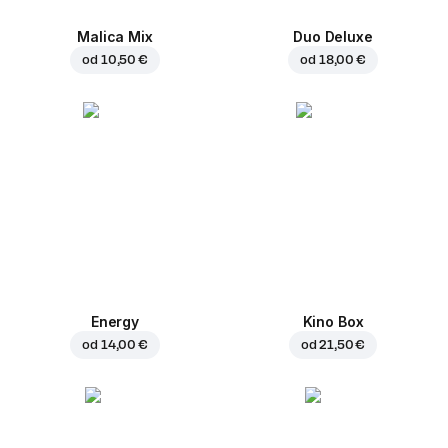
Malica Mix
Duo Deluxe
od
10,50 €
od
18,00 €
Energy
Kino Box
od
14,00 €
od
21,50 €