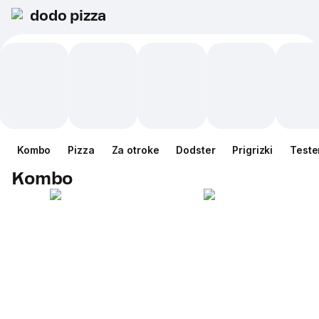
dodo pizza
Kombo
Pizza
Za otroke
Dodster
Prigrizki
Teste
Kombo