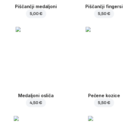
Piščančji medaljoni
Piščančji fingersi
5,00 €
5,50 €
Medaljoni osliča
Pečene kozice
4,50 €
5,50 €