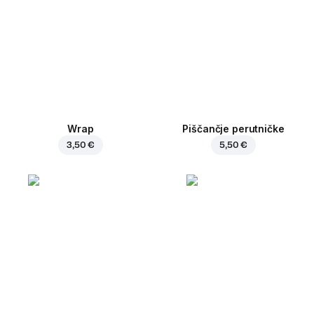
Wrap
Piščančje perutničke
3,50 €
5,50 €