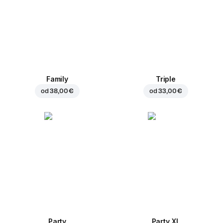
Family
Triple
od
38,00 €
od
33,00 €
Party
Party XL