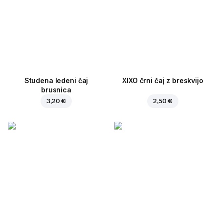
Studena ledeni čaj
XIXO črni čaj z breskvijo
brusnica
3,20 €
2,50 €