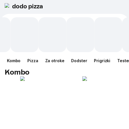
dodo pizza
Kombo
Pizza
Za otroke
Dodster
Prigrizki
Teste
Kombo