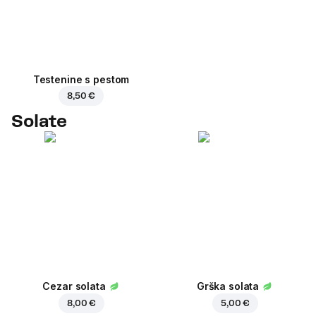
Testenine s pestom
8,50 €
Solate
Cezar solata
Grška solata
8,00 €
5,00 €