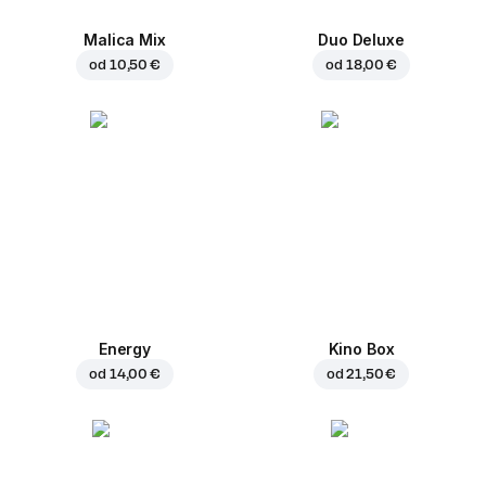
Malica Mix
Duo Deluxe
od
10,50 €
od
18,00 €
Energy
Kino Box
od
14,00 €
od
21,50 €