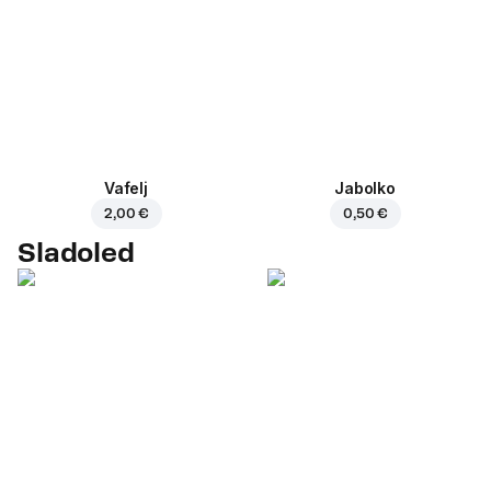
Vafelj
Jabolko
2,00 €
0,50 €
Sladoled