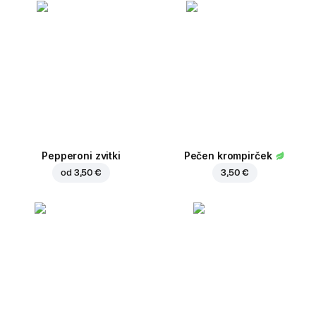
Pepperoni zvitki
Pečen krompirček
od
3,50 €
3,50 €