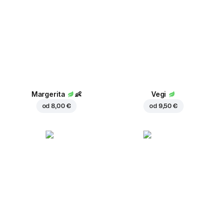
Margerita
👶
Vegi
od
8,00 €
od
9,50 €