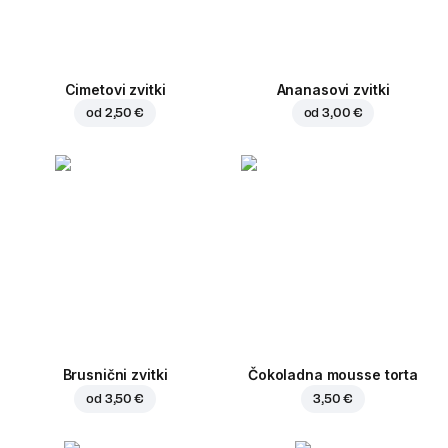
Cimetovi zvitki
Ananasovi zvitki
od
2,50 €
od
3,00 €
Brusnični zvitki
Čokoladna mousse torta
od
3,50 €
3,50 €