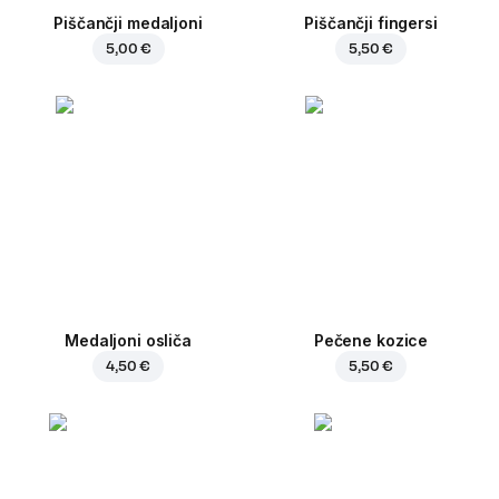
Piščančji medaljoni
Piščančji fingersi
5,00 €
5,50 €
Medaljoni osliča
Pečene kozice
4,50 €
5,50 €