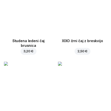
Studena ledeni čaj
XIXO črni čaj z breskvijo
brusnica
3,20 €
2,50 €