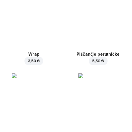
Wrap
Piščančje perutničke
3,50 €
5,50 €