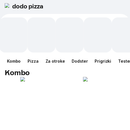
dodo pizza
Kombo
Pizza
Za otroke
Dodster
Prigrizki
Teste
Kombo