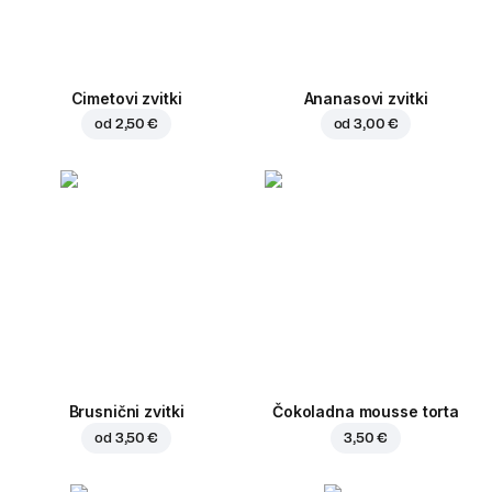
Cimetovi zvitki
Ananasovi zvitki
od
2,50 €
od
3,00 €
Brusnični zvitki
Čokoladna mousse torta
od
3,50 €
3,50 €