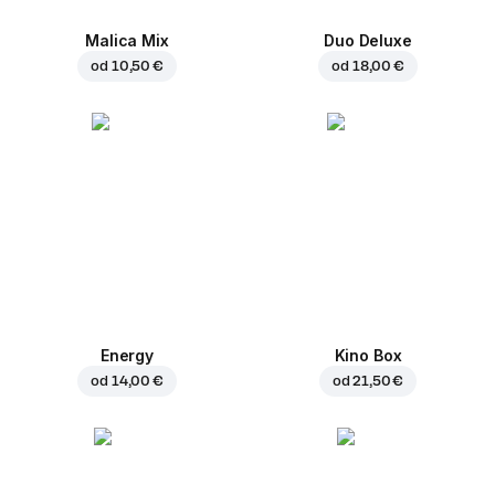
Malica Mix
Duo Deluxe
od
10,50 €
od
18,00 €
Energy
Kino Box
od
14,00 €
od
21,50 €