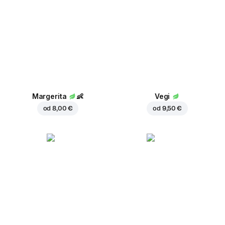
Margerita
👶
Vegi
od
8,00 €
od
9,50 €