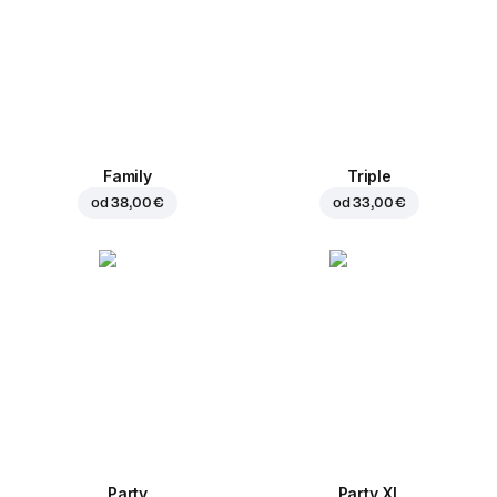
Family
Triple
od
38,00 €
od
33,00 €
Party
Party XL