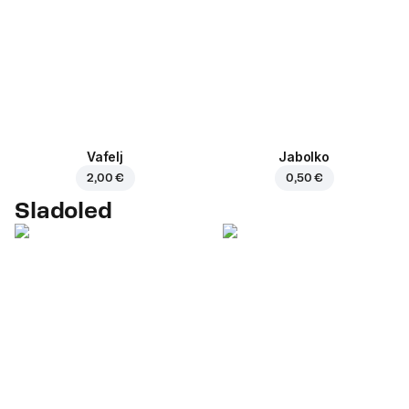
Vafelj
Jabolko
2,00 €
0,50 €
Sladoled