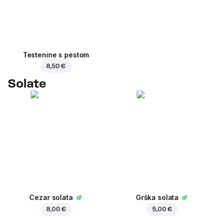
Testenine s pestom
8,50 €
Solate
Cezar solata
Grška solata
8,00 €
5,00 €