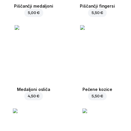
Piščančji medaljoni
Piščančji fingersi
5,00 €
5,50 €
Medaljoni osliča
Pečene kozice
4,50 €
5,50 €