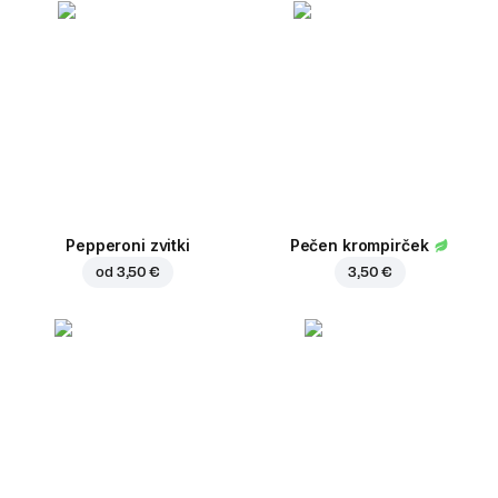
Pepperoni zvitki
Pečen krompirček
od
3,50 €
3,50 €