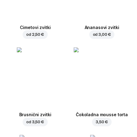
Cimetovi zvitki
Ananasovi zvitki
od
2,50 €
od
3,00 €
Brusnični zvitki
Čokoladna mousse torta
od
3,50 €
3,50 €