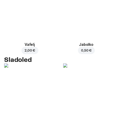
Vafelj
Jabolko
2,00 €
0,50 €
Sladoled