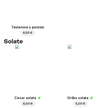
Testenine s pestom
8,50 €
Solate
Cezar solata
Grška solata
8,00 €
5,00 €