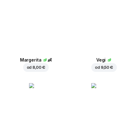
Margerita
👶
Vegi
od
8,00 €
od
9,50 €