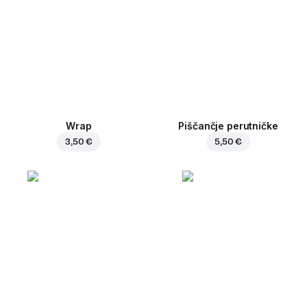
Wrap
Piščančje perutničke
3,50 €
5,50 €