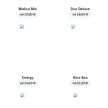
Malica Mix
Duo Deluxe
od
10,50 €
od
18,00 €
Energy
Kino Box
od
14,00 €
od
21,50 €