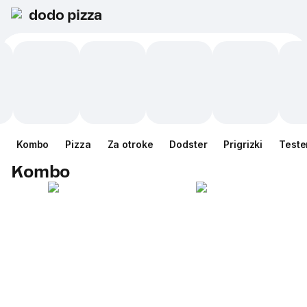
dodo pizza
Kombo
Pizza
Za otroke
Dodster
Prigrizki
Teste
Kombo