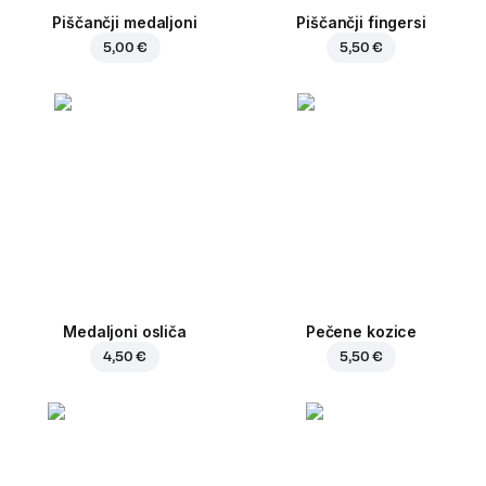
Piščančji medaljoni
Piščančji fingersi
5,00 €
5,50 €
Medaljoni osliča
Pečene kozice
4,50 €
5,50 €