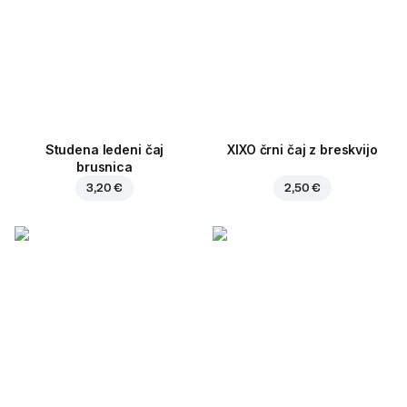
Studena ledeni čaj
XIXO črni čaj z breskvijo
brusnica
3,20 €
2,50 €