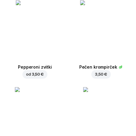
Pepperoni zvitki
Pečen krompirček
od
3,50 €
3,50 €