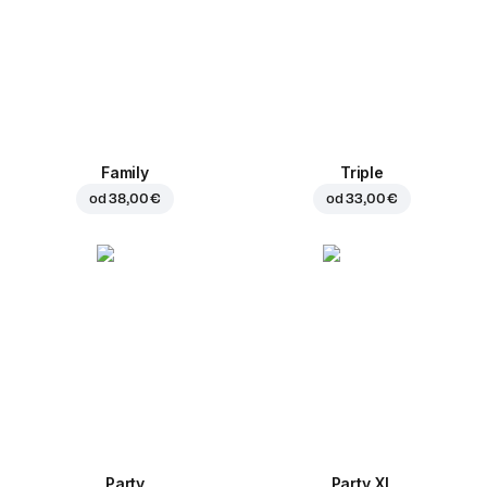
Family
Triple
od
38,00 €
od
33,00 €
Party
Party XL