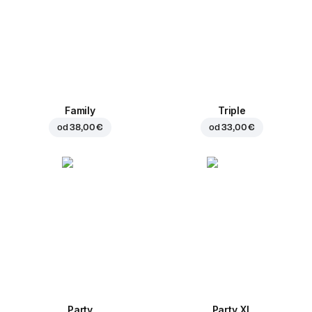
Family
Triple
od
38,00 €
od
33,00 €
Party
Party XL