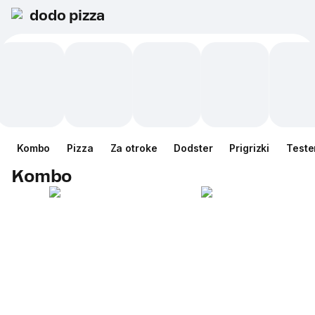
dodo pizza
Kombo
Pizza
Za otroke
Dodster
Prigrizki
Teste
Kombo