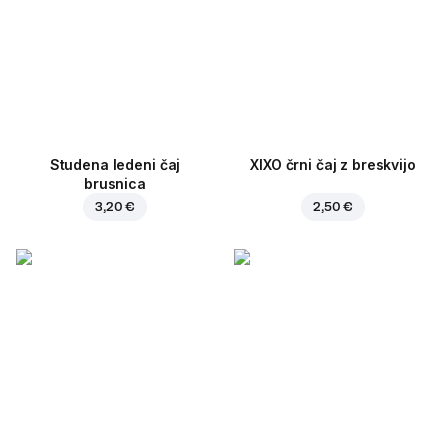
Studena ledeni čaj
XIXO črni čaj z breskvijo
brusnica
3,20 €
2,50 €