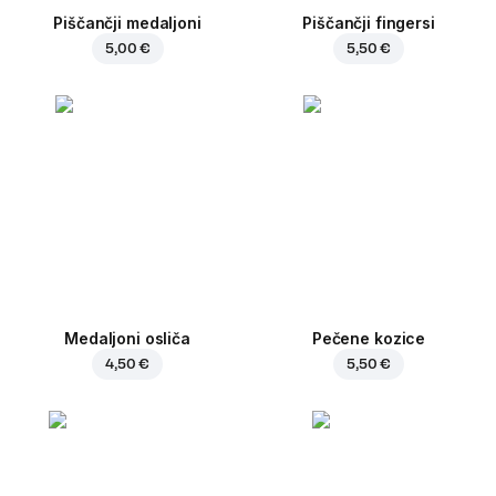
Piščančji medaljoni
Piščančji fingersi
5,00 €
5,50 €
Medaljoni osliča
Pečene kozice
4,50 €
5,50 €