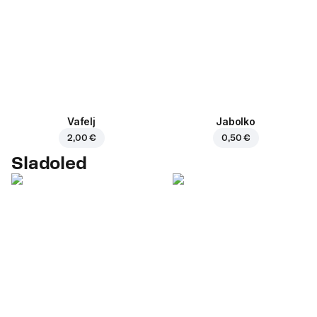
Vafelj
Jabolko
2,00 €
0,50 €
Sladoled