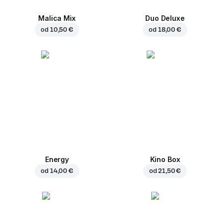
Malica Mix
Duo Deluxe
od
10,50 €
od
18,00 €
Energy
Kino Box
od
14,00 €
od
21,50 €