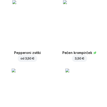
Pepperoni zvitki
Pečen krompirček
od
3,50 €
3,50 €