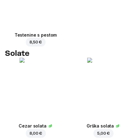
Testenine s pestom
8,50 €
Solate
Cezar solata
Grška solata
8,00 €
5,00 €