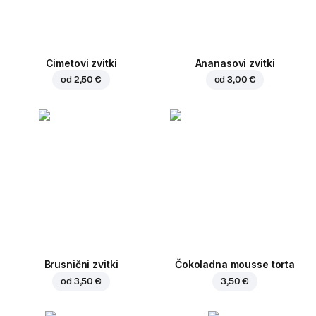
Cimetovi zvitki
Ananasovi zvitki
od
2,50 €
od
3,00 €
Brusnični zvitki
Čokoladna mousse torta
od
3,50 €
3,50 €