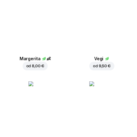
Margerita
👶
Vegi
od
8,00 €
od
9,50 €