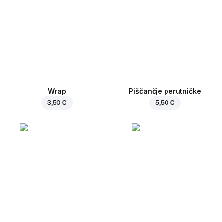
Wrap
Piščančje perutničke
3,50 €
5,50 €