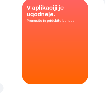
V aplikaciji je
ugodneje.
Prenesite in pridobite bonuse
rez