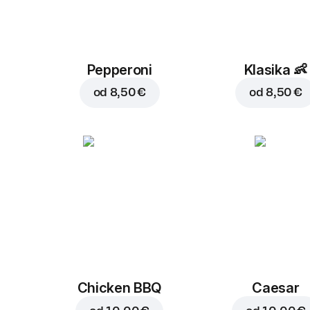
Pepperoni
Klasika
👶
od
8,50 €
od
8,50 €
Chicken BBQ
Caesar