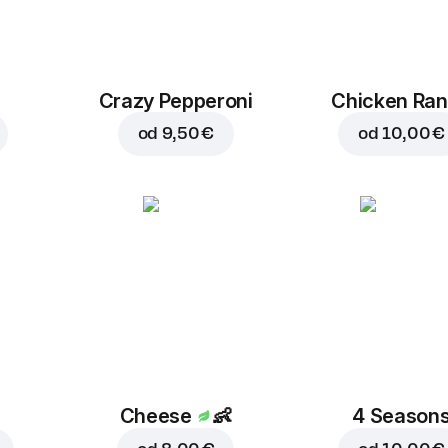
Crazy Pepperoni
Chicken Ra
od
9,50 €
od
10,00 €
Cheese
👶
4 Season