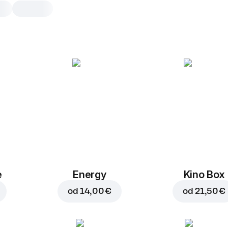
Radenska Naturelle
0,5 l, 0 g
Osvežilna naravna mineralna voda b
ogljikovega dioksida.
0,5 l
e
Energy
Kino Box
od
14,00 €
od
21,50 €