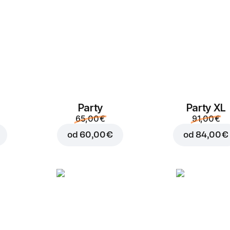
Party
Party XL
Dodaj v košaro za
2,50
65,00 €
91,00 €
od
60,00 €
od
84,00 €