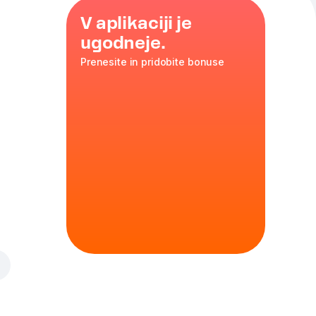
V aplikaciji je
ugodneje.
Prenesite in pridobite bonuse
. povratna
deča čebula
nina
,
35 cm
ko