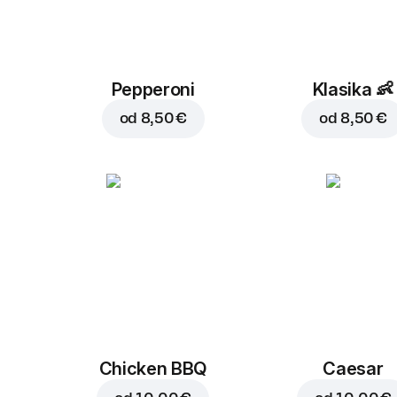
Pepperoni
Klasika
👶
od
8,50 €
od
8,50 €
Chicken BBQ
Caesar