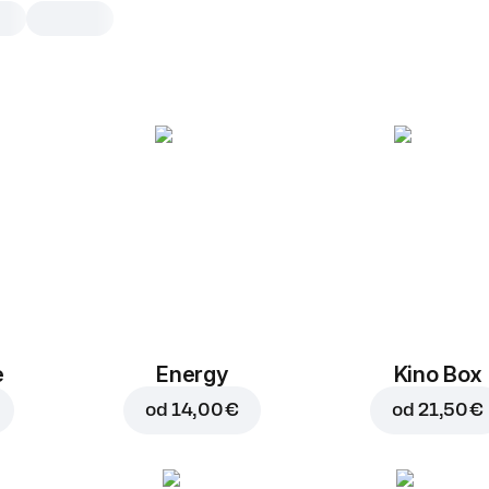
Carbonara
30 cm, tradicionalno testo, 595 g, vklj
škatla
Smetanova omaka
,
mozzarella
,
r
,
parmezan
,
česen mleti
,
sla
češnjev paradižnik
,
origano
25 cm
30 cm
e
Energy
Kino Box
Tradicionalno
Tan
od
14,00 €
od
21,50 €
Dodaj na pizzo