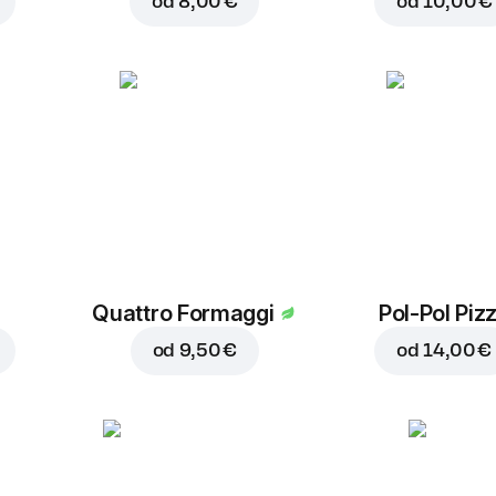
od
8,00 €
od
10,00 €
Češnjev
Črne olive
paradižnik
1,50 €
1,50 €
Pršut
Rukola
2,30 €
1,50 €
Quattro Formaggi
Pol-Pol Piz
od
9,50 €
od
14,00 €