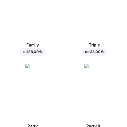
Family
Triple
od
38,00 €
od
33,00 €
Party
Party XL