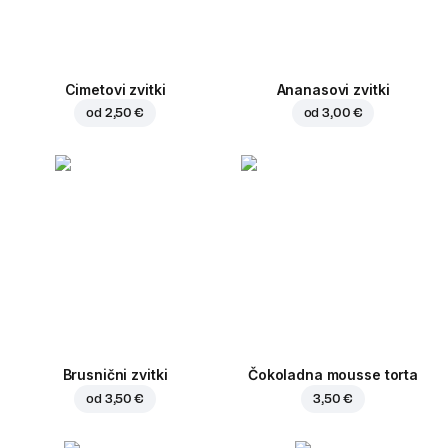
Cimetovi zvitki
Ananasovi zvitki
od
2,50 €
od
3,00 €
Brusnični zvitki
Čokoladna mousse torta
od
3,50 €
3,50 €