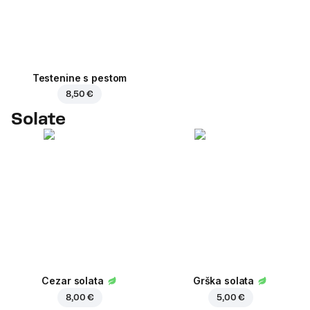
Testenine s pestom
8,50 €
Solate
Cezar solata
Grška solata
8,00 €
5,00 €