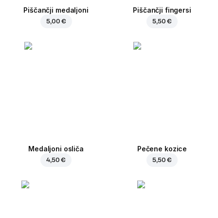
Piščančji medaljoni
Piščančji fingersi
5,00 €
5,50 €
Medaljoni osliča
Pečene kozice
4,50 €
5,50 €