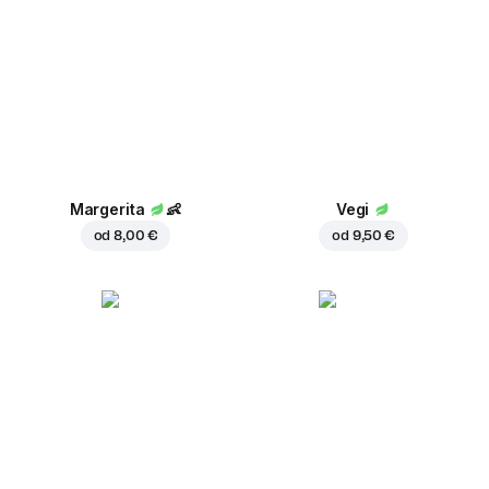
Margerita
👶
Vegi
od
8,00 €
od
9,50 €