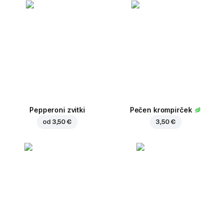
Pepperoni zvitki
Pečen krompirček
od
3,50 €
3,50 €