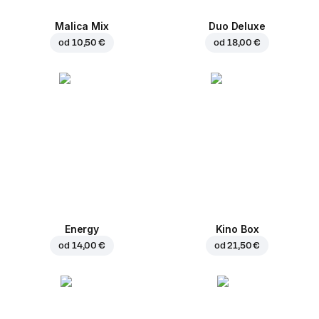
Malica Mix
Duo Deluxe
od
10,50 €
od
18,00 €
Energy
Kino Box
od
14,00 €
od
21,50 €