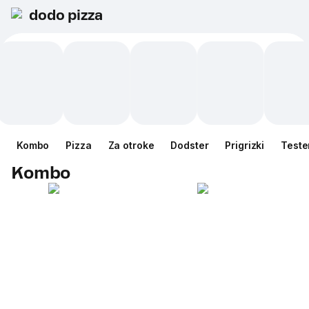
dodo pizza
Kombo
Pizza
Za otroke
Dodster
Prigrizki
Teste
Kombo