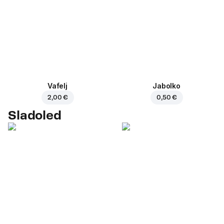
Vafelj
Jabolko
2,00 €
0,50 €
Sladoled