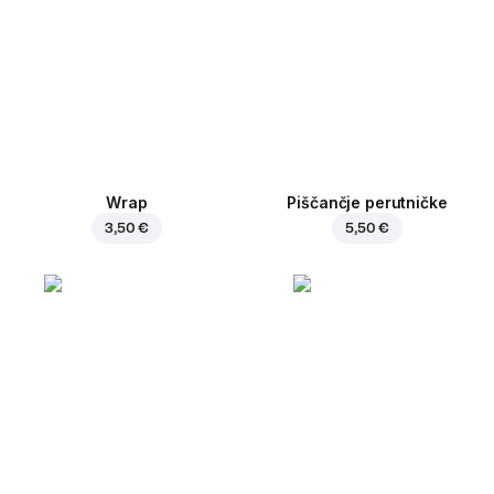
Wrap
Piščančje perutničke
3,50 €
5,50 €