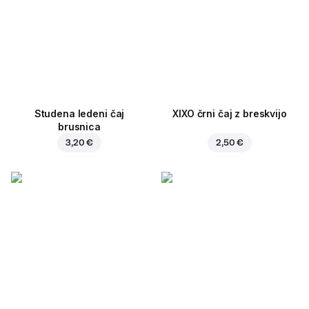
Studena ledeni čaj
XIXO črni čaj z breskvijo
brusnica
3,20 €
2,50 €