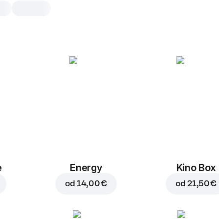
Brusnični zvitki
8 kosov, 135 g
Sladki zvitki z nežno noto brusnic za
odlično razpoloženje.
8 kosov
16 k
e
Energy
Kino Box
od
14,00 €
od
21,50 €