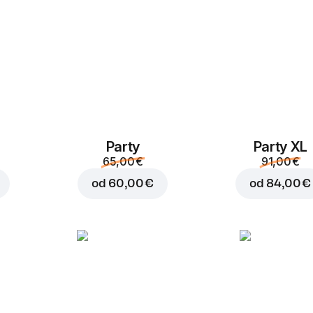
Party
Party XL
Dodaj v košaro za
3,50
65,00 €
91,00 €
od
60,00 €
od
84,00 €