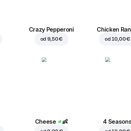
Crazy Pepperoni
Chicken Ra
od
9,50 €
od
10,00 €
Cheese
👶
4 Season