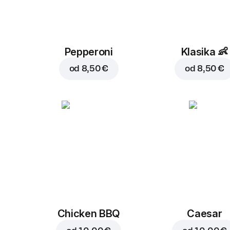
Pepperoni
Klasika
👶
od
8,50 €
od
8,50 €
Chicken BBQ
Caesar