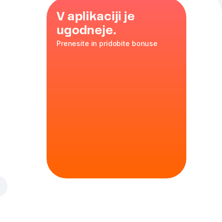
V aplikaciji je
ugodneje.
Prenesite in pridobite bonuse
 zares
osov