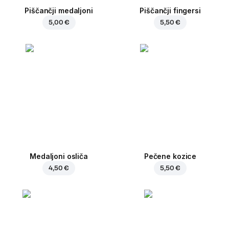
Piščančji medaljoni
Piščančji fingersi
5,00 €
5,50 €
Medaljoni osliča
Pečene kozice
4,50 €
5,50 €