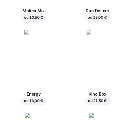
Malica Mix
Duo Deluxe
od
10,50 €
od
18,00 €
Energy
Kino Box
od
14,00 €
od
21,50 €