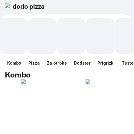
dodo pizza
Kombo
Pizza
Za otroke
Dodster
Prigrizki
Teste
Kombo