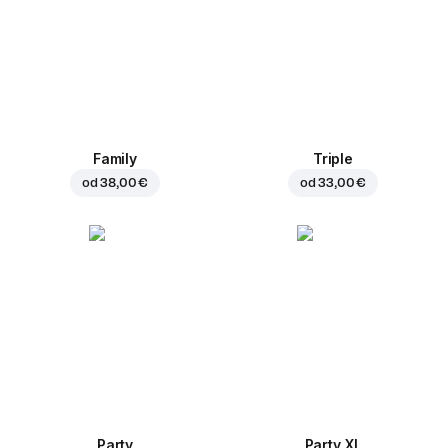
Family
Triple
od
38,00 €
od
33,00 €
Party
Party XL