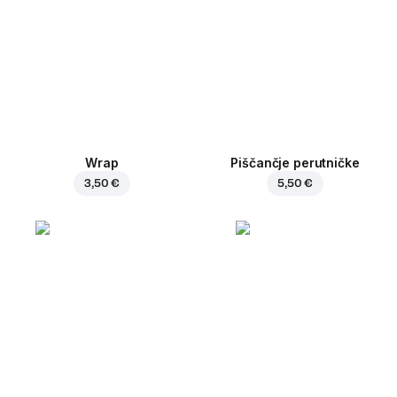
Wrap
Piščančje perutničke
3,50 €
5,50 €