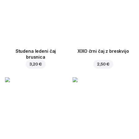
Studena ledeni čaj
XIXO črni čaj z breskvijo
brusnica
3,20 €
2,50 €