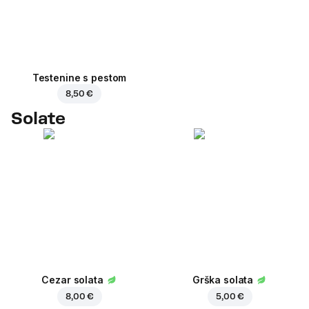
Testenine s pestom
8,50 €
Solate
Cezar solata
Grška solata
8,00 €
5,00 €