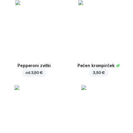
Pepperoni zvitki
Pečen krompirček
od
3,50 €
3,50 €