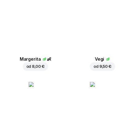
Margerita
👶
Vegi
od
8,00 €
od
9,50 €