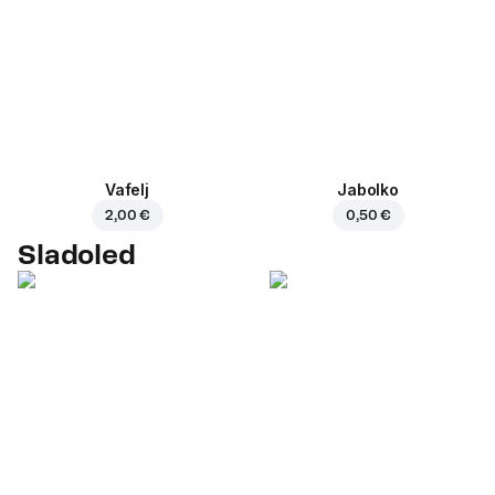
Vafelj
Jabolko
2,00 €
0,50 €
Sladoled