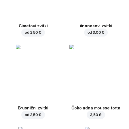
Cimetovi zvitki
Ananasovi zvitki
od
2,50 €
od
3,00 €
Brusnični zvitki
Čokoladna mousse torta
od
3,50 €
3,50 €