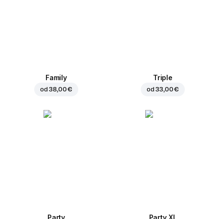
Family
Triple
od
38,00 €
od
33,00 €
Party
Party XL