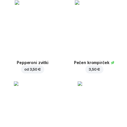
Pepperoni zvitki
Pečen krompirček
od
3,50 €
3,50 €