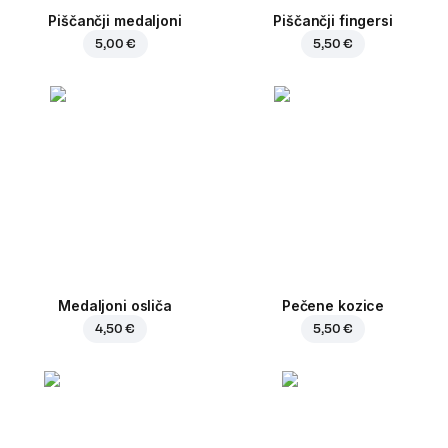
Piščančji medaljoni
Piščančji fingersi
5,00 €
5,50 €
Medaljoni osliča
Pečene kozice
4,50 €
5,50 €