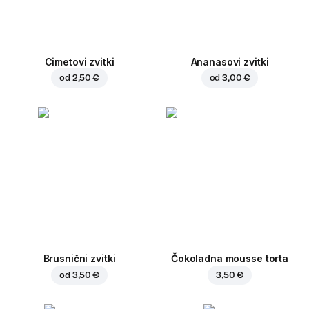
Cimetovi zvitki
Ananasovi zvitki
od
2,50 €
od
3,00 €
Brusnični zvitki
Čokoladna mousse torta
od
3,50 €
3,50 €