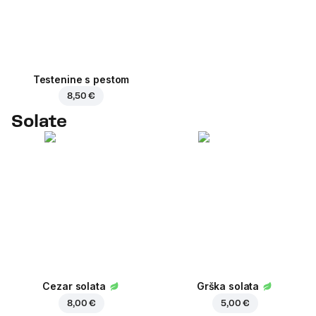
Testenine s pestom
8,50 €
Solate
Cezar solata
Grška solata
8,00 €
5,00 €