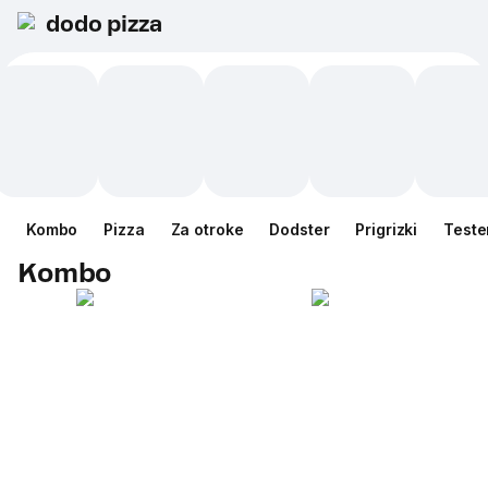
dodo pizza
Kombo
Pizza
Za otroke
Dodster
Prigrizki
Teste
Kombo