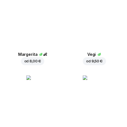
Margerita
👶
Vegi
od
8,00 €
od
9,50 €