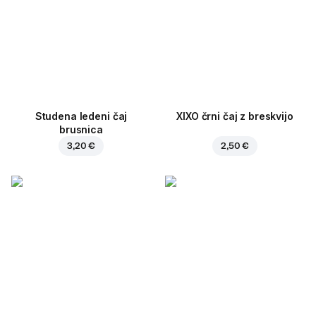
Studena ledeni čaj
XIXO črni čaj z breskvijo
brusnica
3,20 €
2,50 €