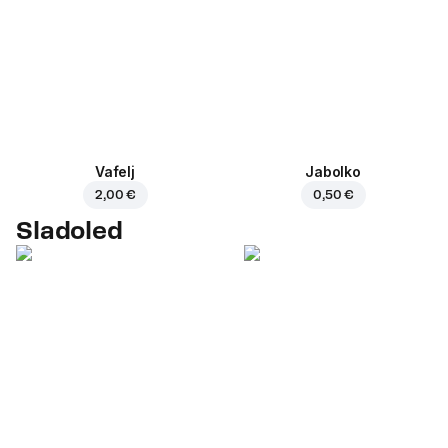
Vafelj
Jabolko
2,00 €
0,50 €
Sladoled