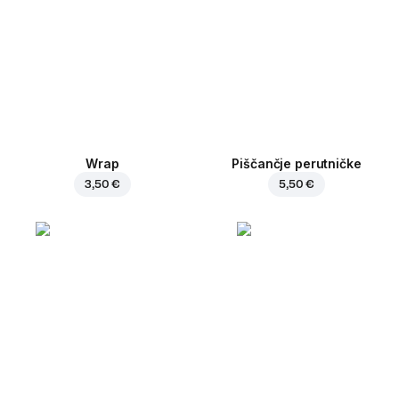
Wrap
Piščančje perutničke
3,50 €
5,50 €