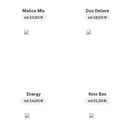
Malica Mix
Duo Deluxe
od
10,50 €
od
18,00 €
Energy
Kino Box
od
14,00 €
od
21,50 €