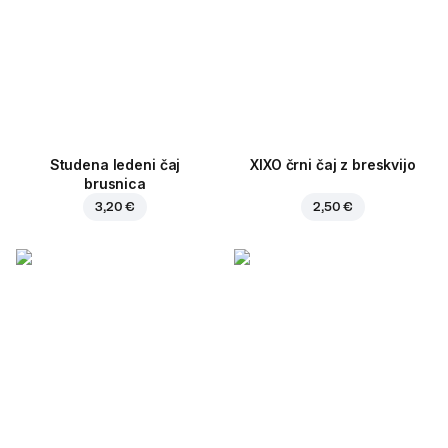
Studena ledeni čaj
XIXO črni čaj z breskvijo
brusnica
3,20 €
2,50 €