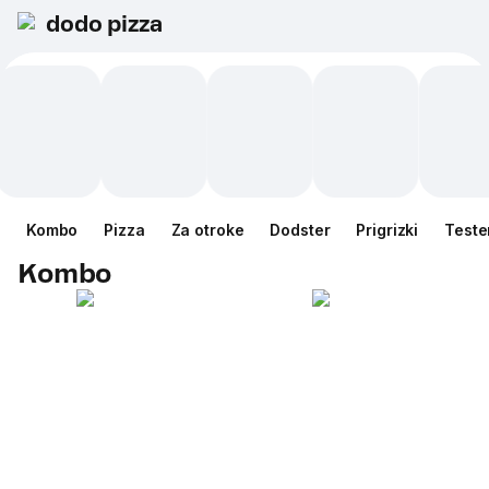
dodo pizza
Kombo
Pizza
Za otroke
Dodster
Prigrizki
Teste
Kombo