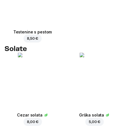
Testenine s pestom
8,50 €
Solate
Cezar solata
Grška solata
8,00 €
5,00 €