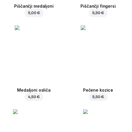
Piščančji medaljoni
Piščančji fingersi
5,00 €
5,50 €
Medaljoni osliča
Pečene kozice
4,50 €
5,50 €