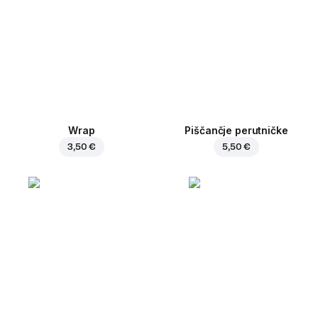
Wrap
Piščančje perutničke
3,50 €
5,50 €