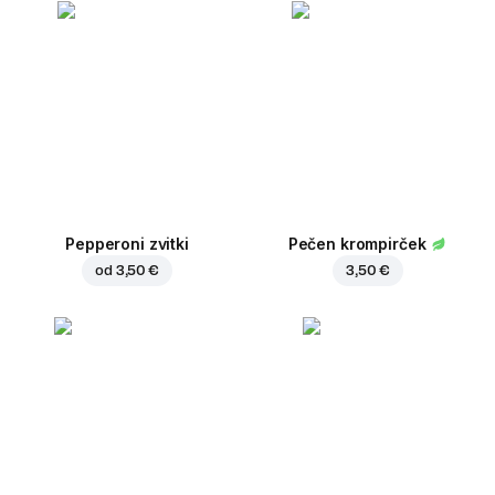
Pepperoni zvitki
Pečen krompirček
od
3,50 €
3,50 €