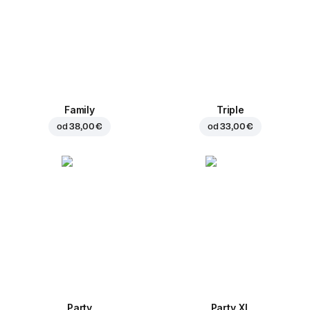
Family
Triple
od
38,00 €
od
33,00 €
Party
Party XL