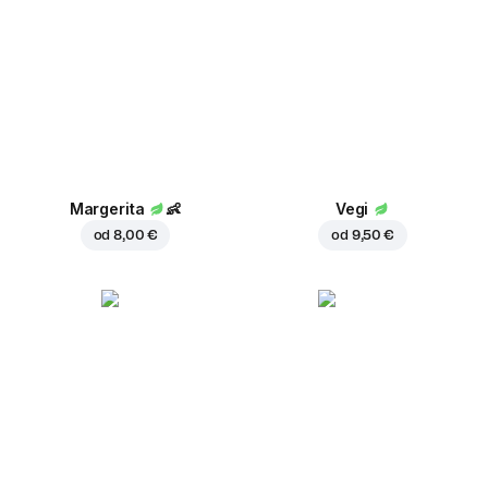
Margerita
👶
Vegi
od
8,00 €
od
9,50 €