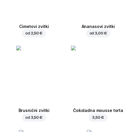
Cimetovi zvitki
Ananasovi zvitki
od
2,50 €
od
3,00 €
Brusnični zvitki
Čokoladna mousse torta
od
3,50 €
3,50 €