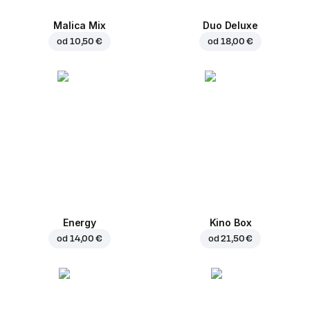
Malica Mix
Duo Deluxe
od
10,50 €
od
18,00 €
Energy
Kino Box
od
14,00 €
od
21,50 €