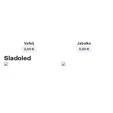
Vafelj
Jabolko
2,00 €
0,50 €
Sladoled