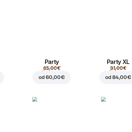
Party
Party XL
Dodaj v košaro za
3,20
65,00 €
91,00 €
od
60,00 €
od
84,00 €