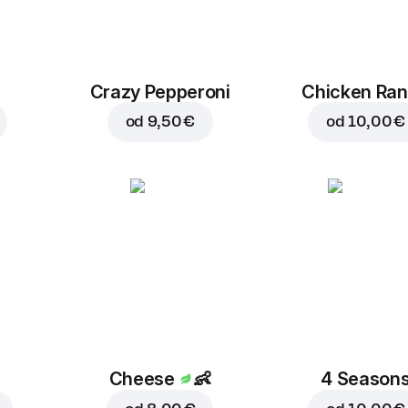
Crazy Pepperoni
Chicken Ra
od
9,50 €
od
10,00 €
Cheese
👶
4 Season