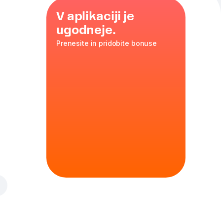
V aplikaciji je
ugodneje.
Prenesite in pridobite bonuse
 l