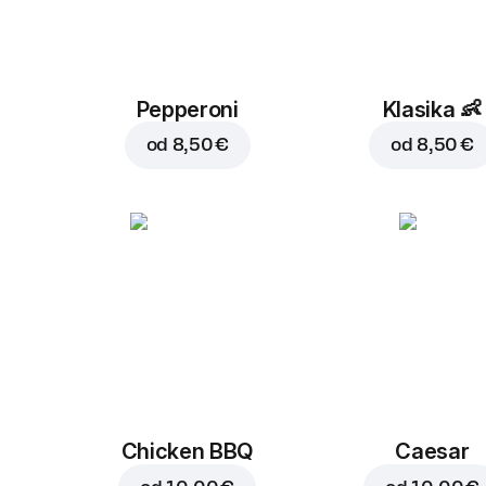
Pepperoni
Klasika
👶
od
8,50 €
od
8,50 €
Chicken BBQ
Caesar