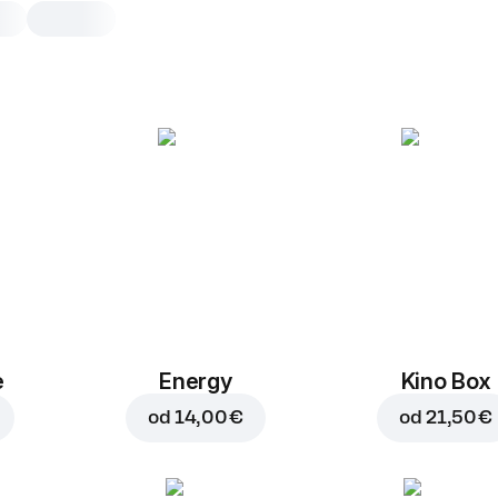
Ora Tangerine
0,5 l
0,5 l
1,5
e
Energy
Kino Box
od
14,00 €
od
21,50 €